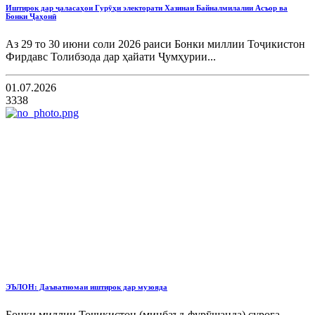
Иштирок дар ҷаласаҳои Гурӯҳи электорати Хазинаи Байналмилалии Асъор ва
Бонки Ҷаҳонӣ
Аз 29 то 30 июни соли 2026 раиси Бонки миллии Тоҷикистон
Фирдавс Толибзода дар ҳайати Ҷумҳурии...
01.07.2026
3338
ЭЪЛОН: Даъватномаи иштирок дар музояда
Бонки миллии Тоҷикистон (минбаъд-фурӯшанда) суроға