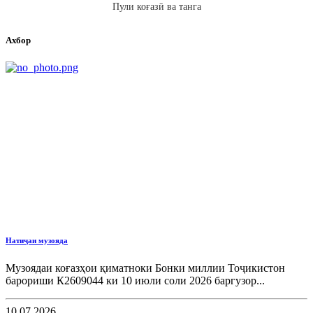
Пули коғазӣ ва танга
Ахбор
Натиҷаи музояда
Музоядаи коғазҳои қиматноки Бонки миллии Тоҷикистон
барориши К2609044 ки 10 июли соли 2026 баргузор...
10.07.2026