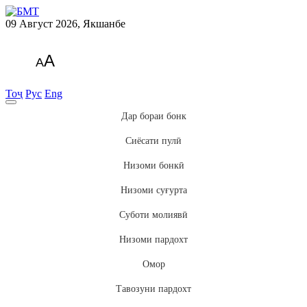
09 Август 2026, Якшанбе
A
A
Тоҷ
Рус
Eng
Дар бораи бонк
Сиёсати пулӣ
Низоми бонкӣ
Низоми суғурта
Суботи молиявӣ
Низоми пардохт
Омор
Тавозуни пардохт