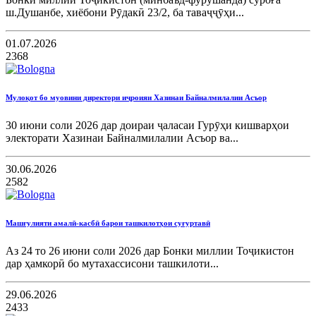
ш.Душанбе, хиёбони Рӯдакӣ 23/2, ба таваҷҷӯҳи...
01.07.2026
2368
Мулоқот бо муовини директори иҷроияи Хазинаи Байналмилалии Асъор
30 июни соли 2026 дар доираи ҷаласаи Гурӯҳи кишварҳои
электорати Хазинаи Байналмилалии Асъор ва...
30.06.2026
2582
Машғулияти амалӣ-касбӣ барои ташкилотҳои суғуртавӣ
Аз 24 то 26 июни соли 2026 дар Бонки миллии Тоҷикистон
дар ҳамкорӣ бо мутахассисони ташкилоти...
29.06.2026
2433