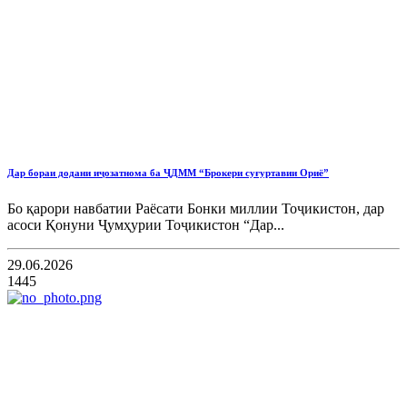
Дар бораи додани иҷозатнома ба ҶДММ “Брокери суғуртавии Ориё”
Бо қарори навбатии Раёсати Бонки миллии Тоҷикистон, дар
асоси Қонуни Ҷумҳурии Тоҷикистон “Дар...
29.06.2026
1445