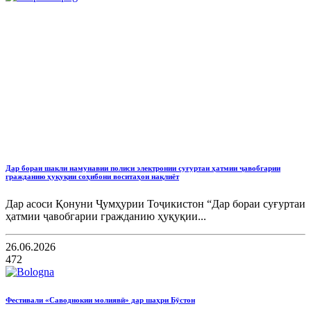
Дар бораи шакли намунавии полиси электронии суғуртаи ҳатмии ҷавобгарии
гражданию ҳуқуқии соҳибони воситаҳои нақлиёт
Дар асоси Қонуни Ҷумҳурии Тоҷикистон “Дар бораи суғуртаи
ҳатмии ҷавобгарии гражданию ҳуқуқии...
26.06.2026
472
Фестивали «Саводнокии молиявӣ» дар шаҳри Бӯстон