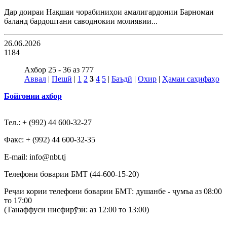
Дар доираи Нақшаи чорабиниҳои амалигардонии Барномаи
баланд бардоштани саводнокии молиявии...
26.06.2026
1184
Ахбор 25 - 36 аз 777
Аввал
|
Пешӣ
|
1
2
3
4
5
|
Баъдӣ
|
Охир
|
Ҳамаи саҳифаҳо
Бойгонии ахбор
Тел.: + (992) 44 600-32-27
Факс: + (992) 44 600-32-35
Е-mail: info@nbt.tj
Телефони боварии БМТ (44-600-15-20)
Реҷаи кории телефони боварии БМТ: душанбе - ҷумъа аз 08:00
то 17:00
(Танаффуси нисфирӯзӣ: аз 12:00 то 13:00)