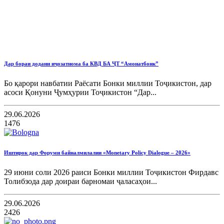
Дар бораи додани иҷозатнома ба КВД БА ҶТ “Амонатбонк”
Бо қарори навбатии Раёсати Бонки миллии Тоҷикистон, дар
асоси Қонуни Ҷумҳурии Тоҷикистон “Дар...
29.06.2026
1476
Иштирок дар Форуми байналмилалии «Monetary Policy Dialogue – 2026»
29 июни соли 2026 раиси Бонки миллии Тоҷикистон Фирдавс
Толибзода дар доираи барномаи ҷаласаҳои...
29.06.2026
2426