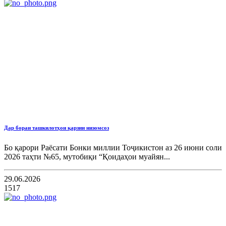
Дар бораи ташкилотҳои қарзии низомсоз
Бо қарори Раёсати Бонки миллии Тоҷикистон аз 26 июни соли
2026 таҳти №65, мутобиқи “Қоидаҳои муайян...
29.06.2026
1517