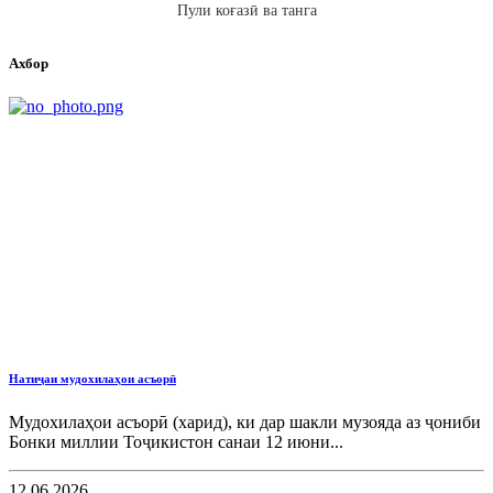
Пули коғазӣ ва танга
Ахбор
Натиҷаи мудохилаҳои асъорӣ
Мудохилаҳои асъорӣ (харид), ки дар шакли музояда аз ҷониби
Бонки миллии Тоҷикистон санаи 12 июни...
12.06.2026