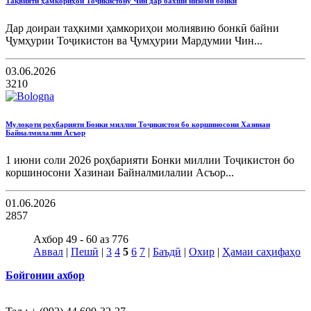
Тақвияти ҳамкориҳои Тоҷикистону Чин дар бахши низоми бонкӣ
Дар доираи таҳкими ҳамкориҳои молиявию бонкӣ байни
Ҷумҳурии Тоҷикистон ва Ҷумҳурии Мардумии Чин...
03.06.2026
3210
Мулоқоти роҳбарияти Бонки миллии Тоҷикистон бо коршиносони Хазинаи
Байналмилалии Асъор
1 июни соли 2026 роҳбарияти Бонки миллии Тоҷикистон бо
коршиносони Хазинаи Байналмилалии Асъор...
01.06.2026
2857
Ахбор 49 - 60 аз 776
Аввал
|
Пешӣ
|
3
4
5
6
7
|
Баъдӣ
|
Охир
|
Ҳамаи саҳифаҳо
Бойгонии ахбор