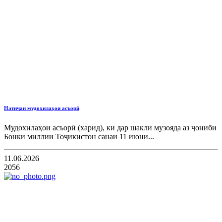
Натиҷаи мудохилаҳои асъорӣ
Мудохилаҳои асъорӣ (харид), ки дар шакли музояда аз ҷониби
Бонки миллии Тоҷикистон санаи 11 июни...
11.06.2026
2056