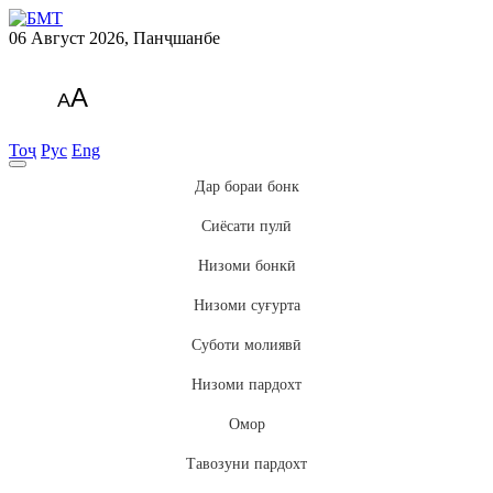
06 Август 2026, Панҷшанбе
A
A
Тоҷ
Рус
Eng
Дар бораи бонк
Сиёсати пулӣ
Низоми бонкӣ
Низоми суғурта
Суботи молиявӣ
Низоми пардохт
Омор
Тавозуни пардохт