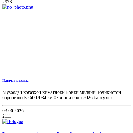
2973
Натиҷаи музояда
Музоядаи коғазҳои қиматноки Бонки миллии Тоҷикистон
барориши К26007034 ки 03 июни соли 2026 баргузор...
03.06.2026
2111