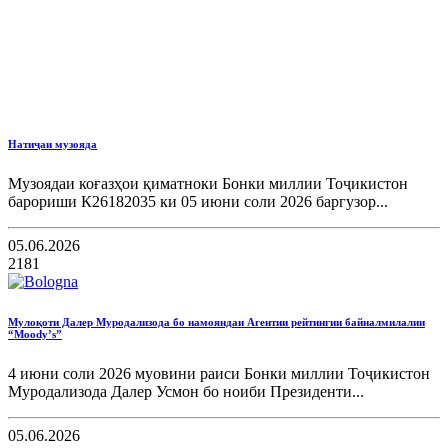
Натиҷаи музояда
Музоядаи коғазҳои қиматноки Бонки миллии Тоҷикистон
барориши К26182035 ки 05 июни соли 2026 баргузор...
05.06.2026
2181
Мулоқоти Далер Муродализода бо намояндаи Агентии рейтингии байналмилалии
“Moody’s”
4 июни соли 2026 муовини раиси Бонки миллии Тоҷикистон
Муродализода Далер Усмон бо ноиби Президенти...
05.06.2026