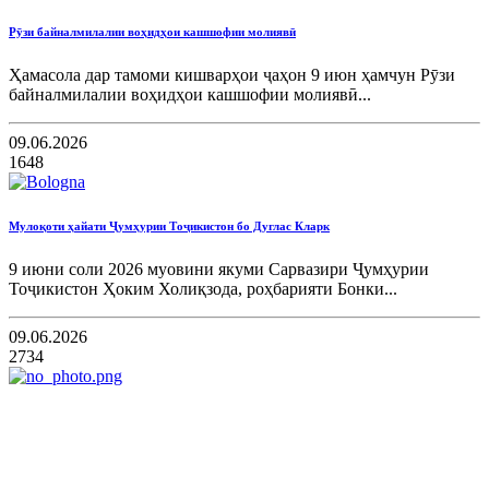
Рӯзи байналмилалии воҳидҳои кашшофии молиявӣ
Ҳамасола дар тамоми кишварҳои ҷаҳон 9 июн ҳамчун Рӯзи
байналмилалии воҳидҳои кашшофии молиявӣ...
09.06.2026
1648
Мулоқоти ҳайати Ҷумҳурии Тоҷикистон бо Дуглас Кларк
9 июни соли 2026 муовини якуми Сарвазири Ҷумҳурии
Тоҷикистон Ҳоким Холиқзода, роҳбарияти Бонки...
09.06.2026
2734