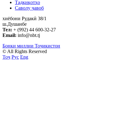
Тадқиқотҳо
Саволу ҷавоб
хиёбони Рудакӣ 38/1
ш.Душанбе
Тел:
+ (992) 44 600-32-27
Email:
info@nbt.tj
Бонки миллии Тоҷикистон
© All Rights Reserved
Тоҷ
Рус
Eng