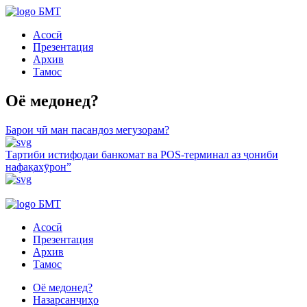
БМТ
Асосӣ
Презентация
Архив
Тамос
Оё медонед?
Барои чӣ ман пасандоз мегузорам?
Тартиби истифодаи банкомат ва POS-терминал аз ҷониби
нафақахӯрон”
БМТ
Асосӣ
Презентация
Архив
Тамос
Оё медонед?
Назарсанҷиҳо