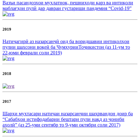
Вазъи пасандозҳои муҳлатнок, пешниҳоди қарз ва интиқоли
маблағҳои пулӣ дар давраи густариши пандемия “Covid-19”
2019
Натиҷагирӣ аз назарсанҷӣ оид ба воридшавии интиқолҳои
пулии шахсони воқеӣ ба ҶумҳурииТоҷикистон (аз 11-ум то
22-юми феврали соли 2019)
2018
2017
Шарҳи мухтасари натиҷаи назарсанҷии шаҳрвандон доир ба
“Сабабҳои истифодабарии бештари пули нақд аз ҷониби
аҳолӣ” (аз 25-уми сентябр то 9-уми октябри соли 2017)