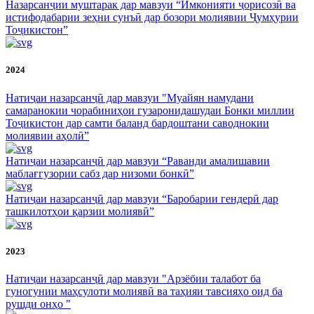
Назарсанҷии муштарак дар мавзуи “Имконияти ҷорисозӣ ва
истифодабарии зеҳни сунъӣ дар бозори молиявии Ҷумҳурии
Тоҷикистон”
2024
Натиҷаи назарсанҷӣ дар мавзуи "Муайян намудани
самаранокии чорабиниҳои гузаронидашудаи Бонки миллии
Тоҷикистон дар самти баланд бардоштани саводнокии
молиявии аҳолӣ”
Натиҷаи назарсанҷӣ дар мавзуи “Раванди амалишавии
маблағгузории сабз дар низоми бонкӣ”
Натиҷаи назарсанҷӣ дар мавзуи “Баробарии гендерӣ дар
ташкилотҳои қарзии молиявӣ”
2023
Натиҷаи назарсанҷӣ дар мавзуи "Арзёбии талабот ба
гуногунии маҳсулоти молиявӣ ва таҳияи тавсияҳо оид ба
рушди онҳо "