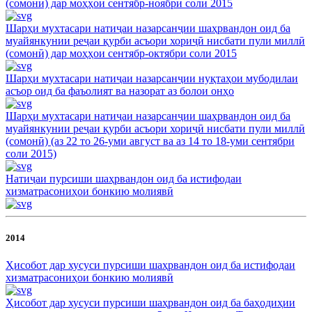
(сомонӣ) дар моҳҳои сентябр-ноябри соли 2015
Шарҳи мухтасари натиҷаи назарсанҷии шаҳрвандон оид ба
муайянкунии реҷаи қурби асъори хориҷӣ нисбати пули миллӣ
(сомонӣ) дар моҳҳои сентябр-октябри соли 2015
Шарҳи мухтасари натиҷаи назарсанҷии нуқтаҳои мубодилаи
асъор оид ба фаъолият ва назорат аз болои онҳо
Шарҳи мухтасари натиҷаи назарсанҷии шаҳрвандон оид ба
муайянкунии реҷаи қурби асъори хориҷӣ нисбати пули миллӣ
(сомонӣ) (аз 22 то 26-уми август ва аз 14 то 18-уми сентябри
соли 2015)
Натиҷаи пурсиши шаҳрвандон оид ба истифодаи
хизматрасониҳои бонкию молиявӣ
2014
Ҳисобот дар хусуси пурсиши шаҳрвандон оид ба истифодаи
хизматрасониҳои бонкию молиявӣ
Ҳисобот дар хусуси пурсиши шаҳрвандон оид ба баҳодиҳии