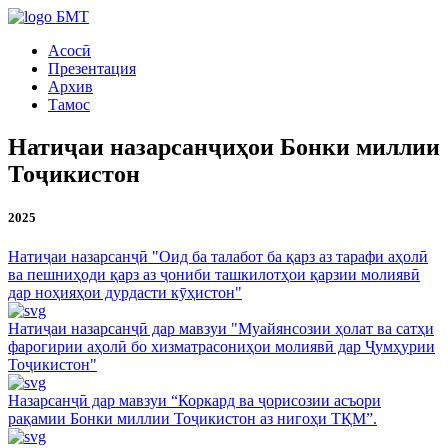
БМТ
Асосӣ
Презентация
Архив
Тамос
Натиҷаи назарсанҷиҳои Бонки миллии
Тоҷикистон
2025
Натиҷаи назарсанҷӣ "Оид ба талабот ба қарз аз тарафи аҳолӣ
ва пешниҳоди қарз аз ҷониби ташкилотҳои қарзии молиявӣ
дар ноҳияҳои дурдасти кӯҳистон"
Натиҷаи назарсанҷӣ дар мавзуи "Муайянсозии ҳолат ва сатҳи
фарогирии аҳолӣ бо хизматрасониҳои молиявӣ дар Ҷумҳурии
Тоҷикистон"
Назарсанҷӣ дар мавзуи “Коркард ва ҷорисозии асъори
рақамии Бонки миллии Тоҷикистон аз нигоҳи ТҚМ”.