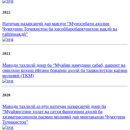
2022
Натиҷаи назарсанҷӣ дар мавзуи "Муносибати аҳолии
Ҷумҳурии Тоҷикистон ба ҳисоббаробаркуниҳои нақдӣ ва
ғайринақдӣ"
2021
Маводи таҳлилӣ доир ба “Муайян намудани сабаб, шароит ва
омилҳои коҳиш ёфтани боварии аҳолӣ ба ташкилотҳои қарзии
молиявӣ (ТҚМ)
2020
Маводи таҳлилӣ аз рӯи натиҷаи назарсанҷӣ доир ба
“Муайянсозии ҳолат ва сатҳи фарогирии аҳолӣ ба
хизматрасониҳои расмии молиявӣ дар минтақаҳои Ҷумҳурии
Тоҷикистон”