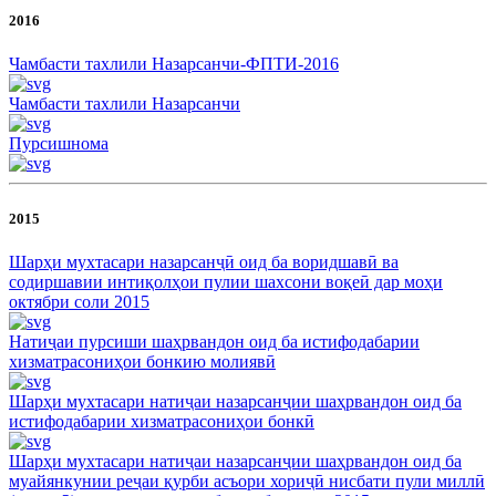
2016
Чамбасти тахлили Назарсанчи-ФПТИ-2016
Чамбасти тахлили Назарсанчи
Пурсишнома
2015
Шарҳи мухтасари назарсанҷӣ оид ба воридшавӣ ва
содиршавии интиқолҳои пулии шахсони воқеӣ дар моҳи
октябри соли 2015
Натиҷаи пурсиши шаҳрвандон оид ба истифодабарии
хизматрасониҳои бонкию молиявӣ
Шарҳи мухтасари натиҷаи назарсанҷии шаҳрвандон оид ба
истифодабарии хизматрасониҳои бонкӣ
Шарҳи мухтасари натиҷаи назарсанҷии шаҳрвандон оид ба
муайянкунии реҷаи қурби асъори хориҷӣ нисбати пули миллӣ