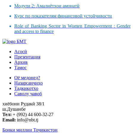
Модули 2: Амалиётҳои амонатӣ
Курс по показателям финансовой устойчивости
Role of Banking Sector in Women Empowerment : Gender
and access to finance
БМТ
Асосӣ
Презентация
Архив
Тамос
Оё медонед?
Назарсанҷиҳо
Тадқиқотҳо
Саволу ҷавоб
хиёбони Рудакӣ 38/1
ш.Душанбе
Тел:
+ (992) 44 600-32-27
Email:
info@nbt.tj
Бонки миллии Тоҷикистон