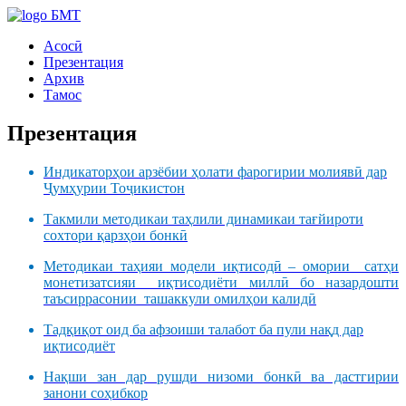
БМТ
Асосӣ
Презентация
Архив
Тамос
Презентация
Индикаторҳои арзёбии ҳолати фарогирии молиявӣ дар
Ҷумҳурии Тоҷикистон
Такмили методикаи таҳлили динамикаи тағйироти
сохтори қарзҳои бонкӣ
Методикаи таҳияи модели иқтисодӣ – омории сатҳи
монетизатсияи иқтисодиёти миллӣ бо назардошти
таъсиррасонии ташаккули омилҳои калидӣ
Тадқиқот оид ба афзоиши талабот ба пули нақд дар
иқтисодиёт
Нақши зан дар рушди низоми бонкӣ ва дастгирии
занони соҳибкор