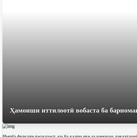
Ҳамоиши иттилоотӣ вобаста ба барнома
Имрӯз фурсате расидааст, ки ба қадри яке аз рамзҳои давлатдо