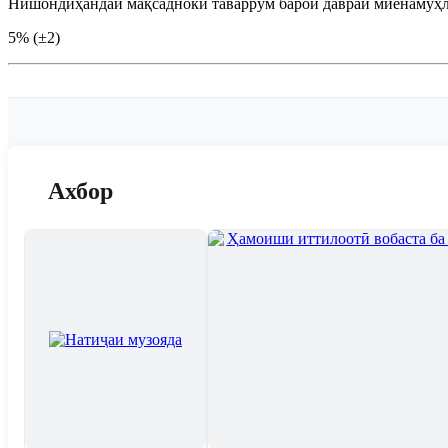
Нишондиҳандаи мақсадноки таваррум барои давраи миёнамуҳ
5% (±2)
Ахбор