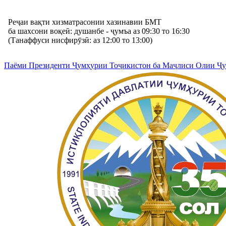
Реҷаи вақти хизматрасонии хазинавии БМТ
ба шахсони воқеӣ: душанбе - ҷумъа аз 09:30 то 16:30
(Танаффуси нисфирӯзӣ: аз 12:00 то 13:00)
Паёми Президенти Ҷумҳурии Тоҷикистон ба Маҷлиси Олии Ҷ