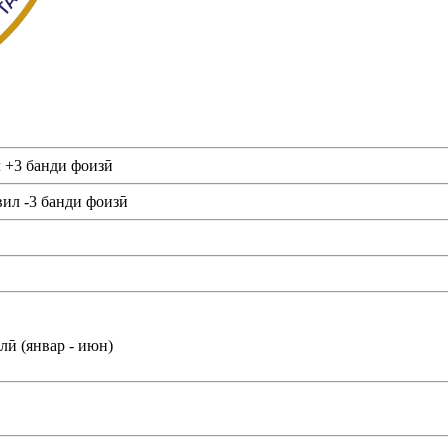
л +3 банди фоизӣ
вил -3 банди фоизӣ
ӣ (январ - июн)