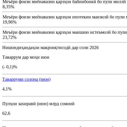
Меъёри фоизи миёнавазни қарзҳои байнибонкӣ бо пули миллӣ
8,35%
Меъёри фоизи миёнавазни қарзҳои ипотекии манзилӣ бо пули 
19,96%
Меъёри фоизи миёнавазни қарзҳои маишию истеъмолӣ бо пули
23,72%
Нишондиҳандаҳои макроиқтисодӣ дар соли 2026
Таваррум дар моҳи июн
(- 0,1)%
Таварруми солона (июн)
4,1%
Пулҳои захиравӣ (июн) млрд сомонӣ
62,6