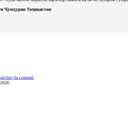
ти Ҷумҳурии Тоҷикистон
нисбат ба сомонӣ
.2026