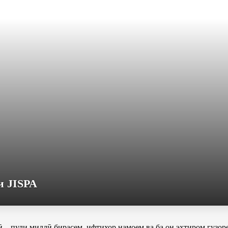
и JISPA
рӣ – пули миллӣ бирасем, ифтихор намоем ва ба он эҳтиром гузор