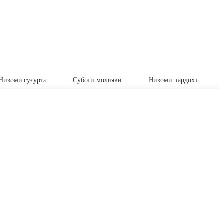
Низоми суғурта
Суботи молиявӣ
Низоми пардохт