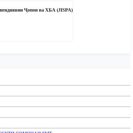
пендиявии Ҷопон ва ХБА (JISPA)