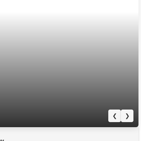
❮
❯
ем.