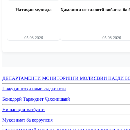
Натиҷаи музояда
Ҳамоиши иттилоотӣ вобаста ба 
05.08.2026
05.08.2026
ДЕПАРТАМЕНТИ МОНИТОРИНГИ МОЛИЯВИИ НАЗДИ Б
Пажуҳишгоҳи илмӣ -тадқиқотӣ
Бонкдорӣ Тараққиёт Ҷаҳонишавӣ
Нишастҳои матбуотӣ
Муқовимат ба коррупсия