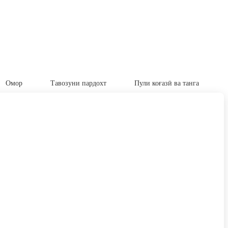
Омор
Тавозуни пардохт
Пули коғазӣ ва танга