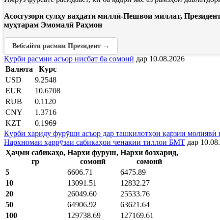
Асосгузори сулҳу ваҳдати миллӣ-Пешвои миллат, Президен
муҳтарам Эмомалӣ Раҳмон
Вебсайти расмии Президент →
Қурби расмии асъор нисбат ба сомонӣ
дар 10.08.2026
Валюта
Курс
USD
9.2548
EUR
10.6708
RUB
0.1120
CNY
1.3716
KZT
0.1969
Қурби хариду фурӯши асъор дар ташкилотҳои қарзии молиявӣ 
Нархномаи ҳаррӯзаи сабикаҳои ченакии тиллои БМТ
дар 10.08
Ҳаҷми сабикаҳо,
Нархи фуруш,
Нархи бозхарид,
гр
сомонӣ
сомонӣ
5
6606.71
6475.89
10
13091.51
12832.27
20
26049.60
25533.76
50
64906.92
63621.64
100
129738.69
127169.61