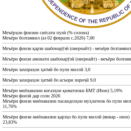
Меъёрҳои фоизии сиёсати пулӣ (% солона)
Меъёри бозтамвил (аз 02 феврали с.2026)
7,00
Меъёри фоизи қарзи шабонарӯзӣ (овернайт) - меъёри бозтамви
Меъёри фоизи амонати шабонарӯзӣ (овернайт) - меъёри бозтам
Меъёри захираҳои ҳатмӣ бо пули миллӣ
3,0
Меъёри захираҳои ҳатмӣ бо асъори хориҷӣ
9,0
Меъёри миёнавазни коғазҳои қиматноки БМТ (Июн)
5,19%
Меъёри фоизӣ дар соли 2026
Меъёри фоизи миёнавазни пасандозҳои муҳлатнок бо пули милл
11,76%
Меъёри фоизи миёнавазни қарзҳо бо пули миллӣ (январ - июн)
23,83%