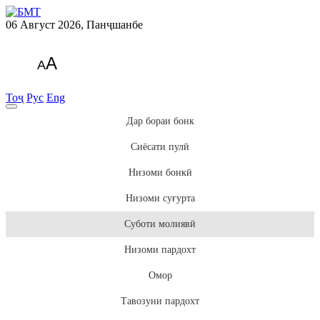
06 Август 2026, Панҷшанбе
A
A
Тоҷ
Рус
Eng
Дар бораи бонк
Сиёсати пулӣ
Низоми бонкӣ
Низоми суғурта
Суботи молиявӣ
Низоми пардохт
Омор
Тавозуни пардохт