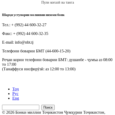
Пули коғазӣ ва танга
Шарҳи устувории молиявии низоми бонк
Тел.: + (992) 44 600-32-27
Факс: + (992) 44 600-32-35
Е-mail: info@nbt.tj
Телефони боварии БМТ (44-600-15-20)
Реҷаи кории телефони боварии БМТ: душанбе - ҷумъа аз 08:00
то 17:00
(Танаффуси нисфирӯзӣ: аз 12:00 то 13:00)
Тоҷ
Рус
Eng
Поиск
© 2026 Бонки миллии Тоҷикистон Ҷумҳурии Тоҷикистон,