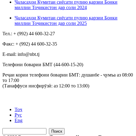
Ҷаласаҳои Кумитаи сиёсати пулию қарзии Бонки
миллии Тоҷикистон дар соли 2024
Ҷаласаҳои Кумитаи сиёсати пулию қарзии Бонки
миллии Тоҷикистон дар соли 2025
Тел.: + (992) 44 600-32-27
Факс: + (992) 44 600-32-35
Е-mail: info@nbt.tj
Телефони боварии БМТ (44-600-15-20)
Реҷаи кории телефони боварии БМТ: душанбе - ҷумъа аз 08:00
то 17:00
(Танаффуси нисфирӯзӣ: аз 12:00 то 13:00)
Тоҷ
Рус
Eng
Поиск