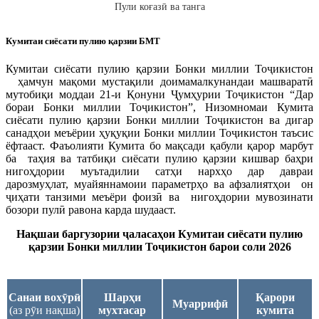
Пули коғазӣ ва танга
Кумитаи сиёсати пулию қарзии БМТ
Кумитаи сиёсати пулию қарзии Бонки миллии Тоҷикистон
ҳамчун мақоми мустақили доимамалкунандаи машваратӣ
мутобиқи моддаи 21-и Қонуни Ҷумҳурии Тоҷикистон “Дар
бораи Бонки миллии Тоҷикистон”, Низомномаи Кумита
сиёсати пулию қарзии Бонки миллии Тоҷикистон ва дигар
санадҳои меъёрии ҳуқуқии Бонки миллии Тоҷикистон таъсис
ёфтааст. Фаъолияти Кумита бо мақсади қабули қарор марбут
ба таҳия ва татбиқи сиёсати пулию қарзии кишвар баҳри
нигоҳдории муътадилии сатҳи нархҳо дар давраи
дарозмуҳлат, муайяннамоии параметрҳо ва афзалиятҳои он
ҷиҳати танзими меъёри фоизӣ ва нигоҳдории мувозинати
бозори пулӣ равона карда шудааст.
Нақшаи
баргузории
ҷаласаҳои Кумитаи сиёсати пулию
қарзии Бонки миллии Тоҷикистон барои соли 2026
Санаи вохӯрӣ
Шарҳи
Қарори
Муаррифӣ
(аз рӯи нақша)
мухтасар
кумита