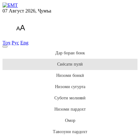
07 Август 2026, Ҷумъа
A
A
Тоҷ
Рус
Eng
Дар бораи бонк
Сиёсати пулӣ
Низоми бонкӣ
Низоми суғурта
Суботи молиявӣ
Низоми пардохт
Омор
Тавозуни пардохт