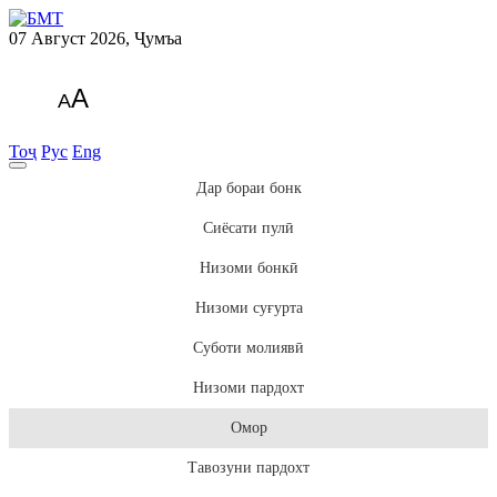
07 Август 2026, Ҷумъа
A
A
Тоҷ
Рус
Eng
Дар бораи бонк
Сиёсати пулӣ
Низоми бонкӣ
Низоми суғурта
Суботи молиявӣ
Низоми пардохт
Омор
Тавозуни пардохт