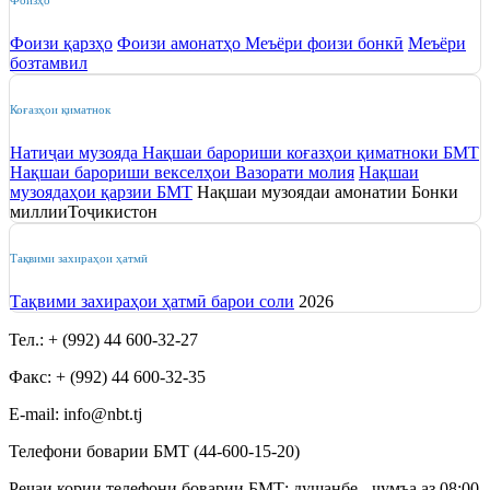
Фоизҳо
Фоизи қарзҳо
Фоизи амонатҳо
Меъёри фоизи бонкӣ
Меъёри
бозтамвил
Коғазҳои қиматнок
Натиҷаи музояда
Нақшаи барориши коғазҳои қиматноки БМТ
Нақшаи
барориши векселҳои Вазорати молия
Нақшаи
музоядаҳои қарзии БМТ
Нақшаи музоядаи амонатии Бонки
миллииТоҷикистон
Тақвими захираҳои ҳатмӣ
Тақвими захираҳои ҳатмӣ барои соли
2026
Тел.: + (992) 44 600-32-27
Факс: + (992) 44 600-32-35
Е-mail: info@nbt.tj
Телефони боварии БМТ (44-600-15-20)
Реҷаи кории телефони боварии БМТ: душанбе - ҷумъа аз 08:00