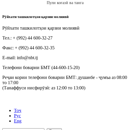
Пули коғазӣ ва танга
Рӯйхати ташкилотҳои қарзии молиявӣ
Рӯйхати ташкилотҳои қарзии молиявӣ
Тел.: + (992) 44 600-32-27
Факс: + (992) 44 600-32-35
Е-mail: info@nbt.tj
Телефони боварии БМТ (44-600-15-20)
Реҷаи кории телефони боварии БМТ: душанбе - ҷумъа аз 08:00
то 17:00
(Танаффуси нисфирӯзӣ: аз 12:00 то 13:00)
Тоҷ
Рус
Eng