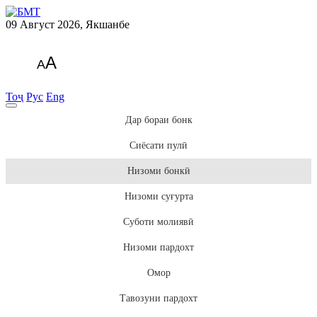
09 Август 2026, Якшанбе
A
A
Тоҷ
Рус
Eng
Дар бораи бонк
Сиёсати пулӣ
Низоми бонкӣ
Низоми суғурта
Суботи молиявӣ
Низоми пардохт
Омор
Тавозуни пардохт