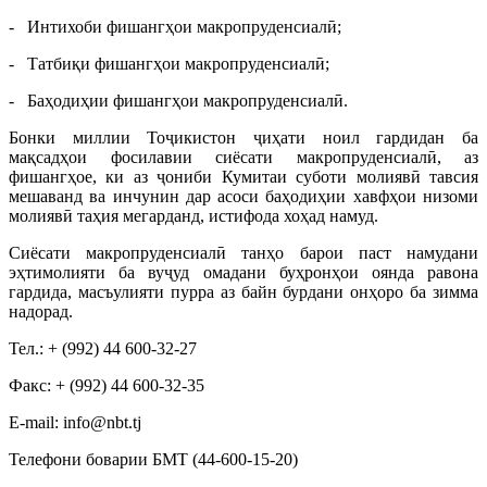
- Интихоби фишангҳои макропруденсиалӣ;
- Татбиқи фишангҳои макропруденсиалӣ;
- Баҳодиҳии фишангҳои макропруденсиалӣ.
Бонки миллии Тоҷикистон ҷиҳати ноил гардидан ба
мақсадҳои фосилавии сиёсати макропруденсиалӣ, аз
фишангҳое, ки аз ҷониби Кумитаи суботи молиявӣ тавсия
мешаванд ва инчунин дар асоси баҳодиҳии хавфҳои низоми
молиявӣ таҳия мегарданд, истифода хоҳад намуд.
Сиёсати макропруденсиалӣ танҳо барои паст намудани
эҳтимолияти ба вуҷуд омадани буҳронҳои оянда равона
гардида, масъулияти пурра аз байн бурдани онҳоро ба зимма
надорад.
Тел.: + (992) 44 600-32-27
Факс: + (992) 44 600-32-35
Е-mail: info@nbt.tj
Телефони боварии БМТ (44-600-15-20)