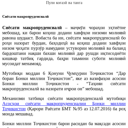
Пули коғазӣ ва танга
Сиёсати макропруденсиалӣ
Сиёсати макропруденсиалӣ
– маҷмӯи чораҳои эҳтиётие
мебошад, ки барои коҳиш додани хавфҳои низоми молиявӣ
равона шудааст. Вобаста ба ин, сиёсати макропруденсиалӣ бо
роҳи назорат бурдан, баҳодиҳӣ ва коҳиш додани хавфҳои
низом ҷиҳати пурзӯр намудани устувории молиявӣ ва баланд
бардоштани нақши бахши молиявӣ дар рушди иқтисодиёти
кишвар татбиқ гардида, баҳри таъмини суботи молиявӣ
мусоидат менамояд.
Мутобиқи моддаи 6 Қонуни Ҷумҳурии Тоҷикистон “Дар
бораи Бонки миллии Тоҷикистон”, яке аз вазифаҳои асосии
Бонки миллии Тоҷикистон - “Таҳияи сиёсати
макропруденсиалӣ ва назорати иҷрои он” мебошад.
Механизми татбиқи сиёсати макропруденсиалӣ мутобиқи
Асосҳои сиёсати макропруденсиалии Бонки миллии
Тоҷикистон
(Қарори Раёсати БМТ №95 аз 12.07.2016) ба роҳ
монда мешавад.
Бонки миллии Тоҷикистон барои расидан ба мақсади асосии