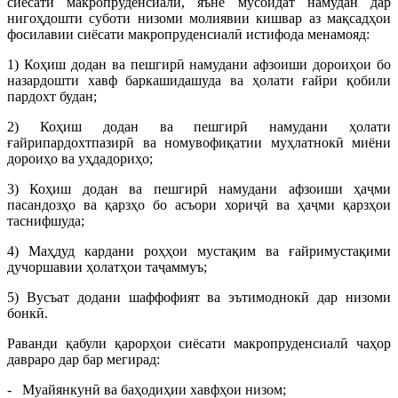
сиёсати макропруденсиалӣ, яъне мусоидат намудан дар
нигоҳдошти суботи низоми молиявии кишвар аз мақсадҳои
фосилавии сиёсати макропруденсиалӣ истифода менамояд:
1) Коҳиш додан ва пешгирӣ намудани афзоиши дороиҳои бо
назардошти хавф баркашидашуда ва ҳолати ғайри қобили
пардохт будан;
2) Коҳиш додан ва пешгирӣ намудани ҳолати
ғайрипардохтпазирӣ ва номувофиқатии муҳлатнокӣ миёни
дороиҳо ва уҳдадориҳо;
3) Коҳиш додан ва пешгирӣ намудани афзоиши ҳаҷми
пасандозҳо ва қарзҳо бо асъори хориҷӣ ва ҳаҷми қарзҳои
таснифшуда;
4) Маҳдуд кардани роҳҳои мустақим ва ғайримустақими
дучоршавии ҳолатҳои таҷаммуъ;
5) Вусъат додани шаффофият ва эътимоднокӣ дар низоми
бонкӣ.
Раванди қабули қарорҳои сиёсати макропруденсиалӣ чаҳор
давраро дар бар мегирад:
- Муайянкунӣ ва баҳодиҳии хавфҳои низом;