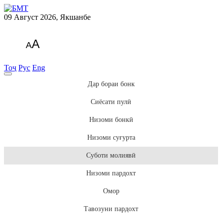
09 Август 2026, Якшанбе
A
A
Тоҷ
Рус
Eng
Дар бораи бонк
Сиёсати пулӣ
Низоми бонкӣ
Низоми суғурта
Суботи молиявӣ
Низоми пардохт
Омор
Тавозуни пардохт