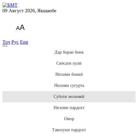
09 Август 2026, Якшанбе
A
A
Тоҷ
Рус
Eng
Дар бораи бонк
Сиёсати пулӣ
Низоми бонкӣ
Низоми суғурта
Суботи молиявӣ
Низоми пардохт
Омор
Тавозуни пардохт