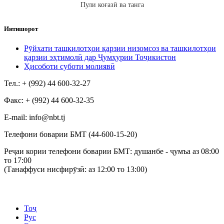
Пули коғазӣ ва танга
Интишорот
Рӯйхати ташкилотҳои қарзии низомсоз ва ташкилотҳои
қарзии эҳтимолӣ дар Ҷумҳурии Тоҷикистон
Ҳисоботи суботи молиявӣ
Тел.: + (992) 44 600-32-27
Факс: + (992) 44 600-32-35
Е-mail: info@nbt.tj
Телефони боварии БМТ (44-600-15-20)
Реҷаи кории телефони боварии БМТ: душанбе - ҷумъа аз 08:00
то 17:00
(Танаффуси нисфирӯзӣ: аз 12:00 то 13:00)
Тоҷ
Рус