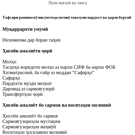
Пули коғазӣ ва танга
Тафсири равишомӯзии (методологии) тавозуни пардохт ва қарзи берунӣ
Муқаррароти умумӣ
Низомнома дар бораи таҳия
Ҳисоби амалиёти ҷорӣ
Молҳо
Тасҳеҳи воридоти молҳо аз нархи СИФ ба нархи ФОБ
Хизматрасонӣ, ба ғайр аз моддаи “Сафарҳо”
Сафарҳо
Пардохти музди меҳнат
Даромад аз сармоягузорӣ
Трансфертҳои ҷорӣ
Ҳисоби амалиёт бо сармоя ва воситаҳои молиявӣ
Ҳисоби амалиёт бо сармоя
Сармоягузориҳои мустақим
Сармоягузориҳои маҷмӯӣ
Воситаҳои ҳосилавии молиявӣ