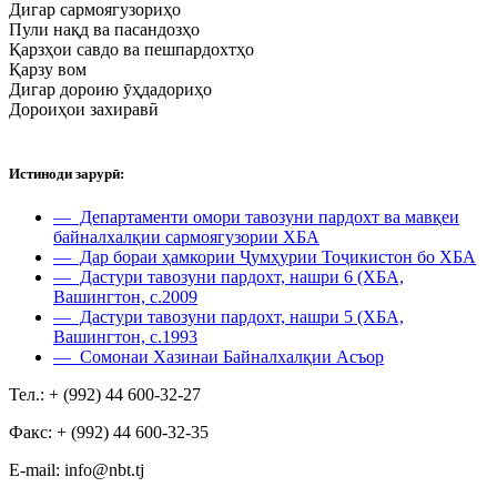
Дигар сармоягузориҳо
Пули нақд ва пасандозҳо
Қарзҳои савдо ва пешпардохтҳо
Қарзу вом
Дигар дороию ӯҳдадориҳо
Дороиҳои захиравӣ
Истиноди зарурӣ:
— Департаменти омори тавозуни пардохт ва мавқеи
байналхалқии сармоягузории ХБА
— Дар бораи ҳамкории Ҷумҳурии Тоҷикистон бо ХБА
— Дастури тавозуни пардохт, нашри 6 (ХБА,
Вашингтон, с.2009
— Дастури тавозуни пардохт, нашри 5 (ХБА,
Вашингтон, с.1993
— Сомонаи Хазинаи Байналхалқии Асъор
Тел.: + (992) 44 600-32-27
Факс: + (992) 44 600-32-35
Е-mail: info@nbt.tj