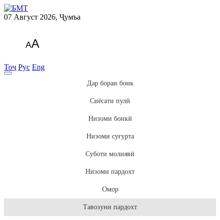
07 Август 2026, Ҷумъа
A
A
Тоҷ
Рус
Eng
Дар бораи бонк
Сиёсати пулӣ
Низоми бонкӣ
Низоми суғурта
Суботи молиявӣ
Низоми пардохт
Омор
Тавозуни пардохт