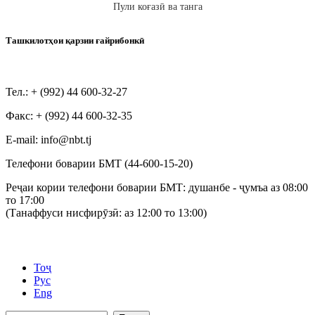
Пули коғазӣ ва танга
Ташкилотҳои қарзии ғайрибонкӣ
Тел.: + (992) 44 600-32-27
Факс: + (992) 44 600-32-35
Е-mail: info@nbt.tj
Телефони боварии БМТ (44-600-15-20)
Реҷаи кории телефони боварии БМТ: душанбе - ҷумъа аз 08:00
то 17:00
(Танаффуси нисфирӯзӣ: аз 12:00 то 13:00)
Тоҷ
Рус
Eng