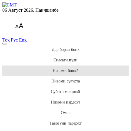
06 Август 2026, Панҷшанбе
A
A
Тоҷ
Рус
Eng
Дар бораи бонк
Сиёсати пулӣ
Низоми бонкӣ
Низоми суғурта
Суботи молиявӣ
Низоми пардохт
Омор
Тавозуни пардохт