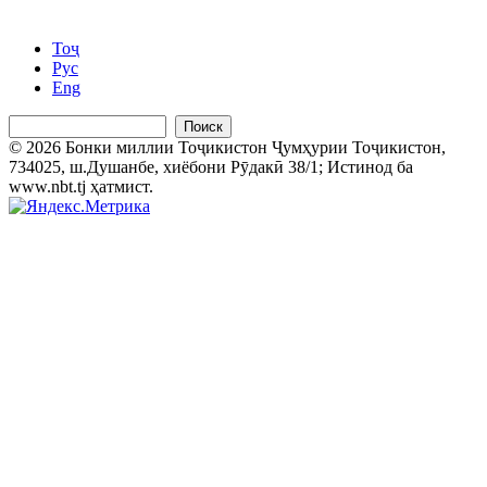
Тоҷ
Рус
Eng
Поиск
© 2026 Бонки миллии Тоҷикистон Ҷумҳурии Тоҷикистон,
734025, ш.Душанбе, хиёбони Рӯдакӣ 38/1; Истинод ба
www.nbt.tj ҳатмист.