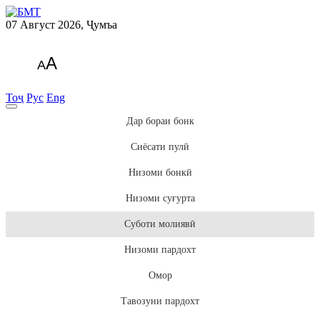
07 Август 2026, Ҷумъа
A
A
Тоҷ
Рус
Eng
Дар бораи бонк
Сиёсати пулӣ
Низоми бонкӣ
Низоми суғурта
Суботи молиявӣ
Низоми пардохт
Омор
Тавозуни пардохт