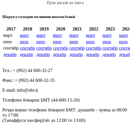
Пули коғазӣ ва танга
Шарҳи устувории молиявии низоми бонкӣ
2017
2018
2019
2020
2021
2022
2023
202
март
март
март
март
март
март
март
март
июн
июн
июн
июн
июн
июн
июн
июн
сентябр
сентябр
сентябр
сентябр
сентябр
сентябр
сентябр
сентя
декабр
декабр
декабр
декабр
декабр
декабр
декабр
дека
Тел.: + (992) 44 600-32-27
Факс: + (992) 44 600-32-35
Е-mail: info@nbt.tj
Телефони боварии БМТ (44-600-15-20)
Реҷаи кории телефони боварии БМТ: душанбе - ҷумъа аз 08:00
то 17:00
(Танаффуси нисфирӯзӣ: аз 12:00 то 13:00)