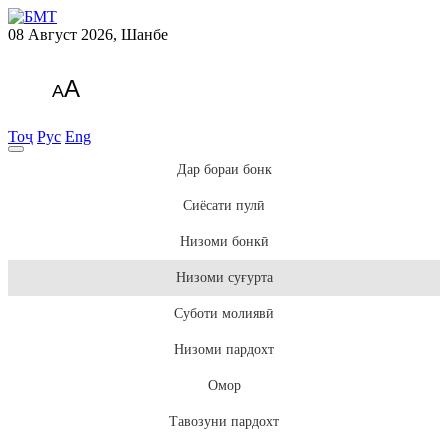
08 Август 2026, Шанбе
A
A
Тоҷ
Рус
Eng
Дар бораи бонк
Сиёсати пулӣ
Низоми бонкӣ
Низоми суғурта
Суботи молиявӣ
Низоми пардохт
Омор
Тавозуни пардохт