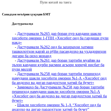
Пули коғазӣ ва танга
Санадҳои меъёрии ҳуқуқии БМТ
Дастурамалҳо
-
Дастурамали №265 дар бораи пур кардани шакли
ҳисоботи омории 1-ГПН «Ҳисобот оид ба гардиши пули
нақд»
-
Дастурамали №262 оид ба захираҳои ҳатмии
ташкилотҳои қарзӣ аз рӯйи пасандозҳо ва уҳдадориҳои
дигари ба онҳо монанд
-
Дастурамали №261 дар бораи тартиби муайян ва
эълон кардани қурби расмии асъори хориҷӣ нисбат ба
пули миллӣ
-
Дастурамали №258 дар бораи тартиби пешниҳод
намудани шакли ҳисоботи омории №1-А «Ҳисобот оид
ба андозҳо ва дигар пардохтҳои ҳатмӣ ба буҷет»
-
Замимаҳо ба Дастурамали №258 дар бораи тартиби
пешниҳод намудани шакли ҳисоботи омории №1-А
«Ҳисобот оид ба андозҳо ва дигар пардохтҳои ҳатмӣ ба
буҷет»
-
Шакли ҳисоботи омории № 1-А “Ҳисобот оид ба
андозҳо ва дигар пардохтҳои ҳатмӣ ба буҷет”