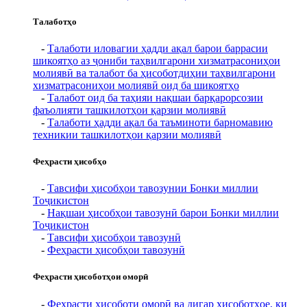
Талаботҳо
-
Талаботи иловагии ҳадди ақал барои баррасии
шикоятҳо аз ҷониби таҳвилгарони хизматрасониҳои
молиявӣ ва талабот ба ҳисоботдиҳии таҳвилгарони
хизматрасониҳои молиявӣ оид ба шикоятҳо
-
Талабот оид ба таҳияи нақшаи барқарорсозии
фаъолияти ташкилотҳои қарзии молиявӣ
-
Талаботи ҳадди ақал ба таъминоти барномавию
техникии ташкилотҳои қарзии молиявӣ
Феҳрасти ҳисобҳо
-
Тавсифи ҳисобҳои тавозунии Бонки миллии
Тоҷикистон
-
Нақшаи ҳисобҳои тавозунӣ барои Бонки миллии
Тоҷикистон
-
Тавсифи ҳисобҳои тавозунӣ
-
Феҳрасти ҳисобҳои тавозунӣ
Феҳрасти ҳисоботҳои оморӣ
-
Феҳрасти ҳисоботи оморӣ ва дигар ҳисоботҳое, ки