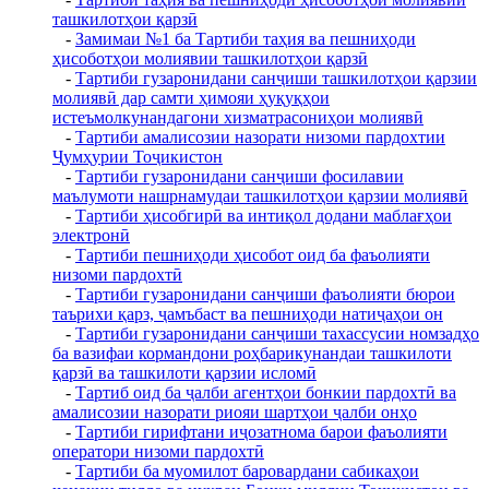
ташкилотҳои қарзӣ
-
Замимаи №1 ба Тартиби таҳия ва пешниҳоди
ҳисоботҳои молиявии ташкилотҳои қарзӣ
-
Тартиби гузаронидани санҷиши ташкилотҳои қарзии
молиявӣ дар самти ҳимояи ҳуқуқҳои
истеъмолкунандагони хизматрасониҳои молиявӣ
-
Тартиби амалисозии назорати низоми пардохтии
Ҷумҳурии Тоҷикистон
-
Тартиби гузаронидани санҷиши фосилавии
маълумоти нашрнамудаи ташкилотҳои қарзии молиявӣ
-
Тартиби ҳисобгирӣ ва интиқол додани маблағҳои
электронӣ
-
Тартиби пешниҳоди ҳисобот оид ба фаъолияти
низоми пардохтӣ
-
Тартиби гузаронидани санҷиши фаъолияти бюрои
таърихи қарз, ҷамъбаст ва пешниҳоди натиҷаҳои он
-
Тартиби гузаронидани санҷиши тахассусии номзадҳо
ба вазифаи кормандони роҳбарикунандаи ташкилоти
қарзӣ ва ташкилоти қарзии исломӣ
-
Тартиб оид ба ҷалби агентҳои бонкии пардохтӣ ва
амалисозии назорати риояи шартҳои ҷалби онҳо
-
Тартиби гирифтани иҷозатнома барои фаъолияти
оператори низоми пардохтӣ
-
Тартиби ба муомилот баровардани сабикаҳои