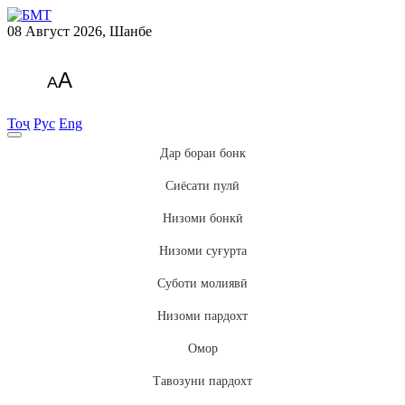
08 Август 2026, Шанбе
A
A
Тоҷ
Рус
Eng
Дар бораи бонк
Сиёсати пулӣ
Низоми бонкӣ
Низоми суғурта
Суботи молиявӣ
Низоми пардохт
Омор
Тавозуни пардохт