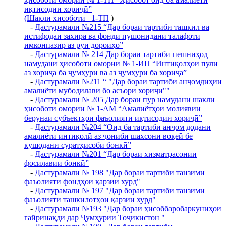
иқтисодии хориҷӣ”
(
Шакли хисоботи _1-ТП
)
-
Дастурамали №215 “Дар бораи тартиби ташкил ва
истифодаи захира ва фонди пӯшонидани талафоти
имконпазир аз рӯи дороиҳо”
-
Дастурамали № 214 Дар бораи тартиби пешниҳод
намудани ҳисоботи омории № 1-ИП “Интиқолҳои пулӣ
аз хориҷа ба ҷумҳурӣ ва аз ҷумҳурӣ ба хориҷа”
-
Дастурамали №211 “ "Дар бораи тартиби анҷомдиҳии
амалиёти мубодилавӣ бо асъори хориҷӣ""
-
Дастурамали № 205 Дар бораи пур намудани шакли
ҳисоботи омории № 1-АМ “Амалиётҳои молиявии
берунаи субъектҳои фаъолияти иқтисодии хориҷӣ”
-
Дастурамали №204 “Оид ба тартиби анҷом додани
амалиёти интиқолӣ аз ҷониби шахсони воқеӣ бе
кушодани суратҳисоби бонкӣ”
-
Дастурамали №201 “Дар бораи хизматрасонии
фосилавии бонкӣ”
-
Дастурамали № 198 "Дар бораи тартиби танзими
фаъолияти фондҳои қарзии хурд"
-
Дастурамали № 197 "Дар бораи тартиби танзими
фаъолияти ташкилотҳои қарзии хурд"
-
Дастурамали №193 "Дар бораи ҳисоббаробаркуниҳои
ғайринақдӣ дар Ҷумҳурии Тоҷикистон "