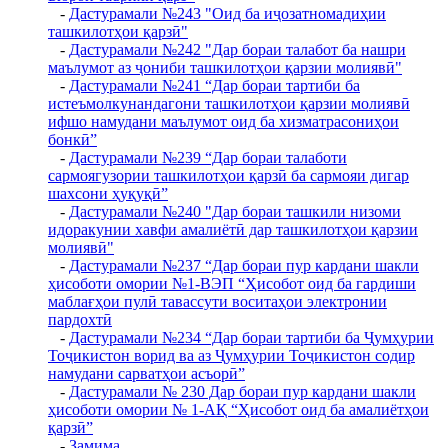
-
Дастурамали №243 "Оид ба иҷозатномадиҳии
ташкилотҳои қарзӣ"
-
Дастурамали №242 "Дар бораи талабот ба нашри
маълумот аз ҷониби ташкилотҳои қарзии молиявӣ"
-
Дастурамали №241 “Дар бораи тартиби ба
истеъмолкунандагони ташкилотҳои қарзии молиявӣ
ифшо намудани маълумот оид ба хизматрасониҳои
бонкӣ”
-
Дастурамали №239 “Дар бораи талаботи
сармоягузории ташкилотҳои қарзӣ ба сармояи дигар
шахсони ҳуқуқӣ”
-
Дастурамали №240 "Дар бораи ташкили низоми
идоракунии хавфи амалиётӣ дар ташкилотҳои қарзии
молиявӣ"
-
Дастурамали №237 “Дар бораи пур кардани шакли
ҳисоботи омории №1-ВЭП “Ҳисобот оид ба гардиши
маблағҳои пулӣ тавассути воситаҳои электронии
пардохтӣ
-
Дастурамали №234 “Дар бораи тартиби ба Ҷумҳурии
Тоҷикистон ворид ва аз Ҷумҳурии Тоҷикистон содир
намудани сарватҳои асъорӣ”
-
Дастурамали № 230 Дар бораи пур кардани шакли
ҳисоботи омории № 1-АҚ “Ҳисобот оид ба амалиётҳои
қарзӣ”
-
Замима