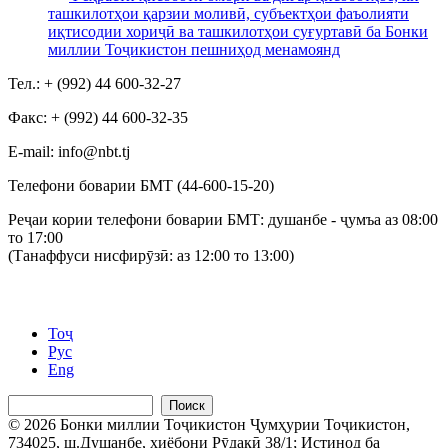
ташкилотҳои қарзии моливӣ, субъектҳои фаъолияти
иқтисодии хориҷӣ ва ташкилотҳои суғуртавӣ ба Бонки
миллии Тоҷикистон пешниҳод менамоянд
Тел.: + (992) 44 600-32-27
Факс: + (992) 44 600-32-35
Е-mail: info@nbt.tj
Телефони боварии БМТ (44-600-15-20)
Реҷаи кории телефони боварии БМТ: душанбе - ҷумъа аз 08:00
то 17:00
(Танаффуси нисфирӯзӣ: аз 12:00 то 13:00)
Тоҷ
Рус
Eng
Поиск
© 2026 Бонки миллии Тоҷикистон Ҷумҳурии Тоҷикистон,
734025, ш.Душанбе, хиёбони Рӯдакӣ 38/1; Истинод ба