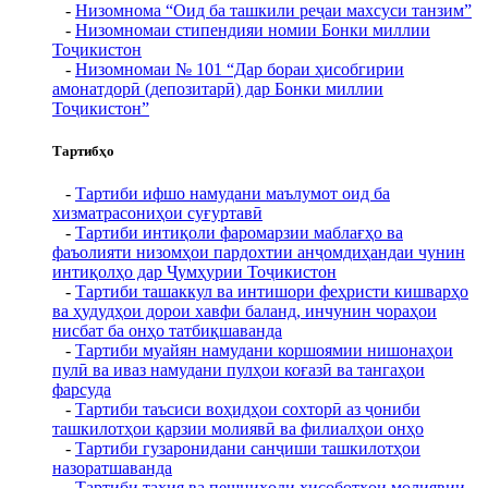
-
Низомнома “Оид ба ташкили реҷаи махсуси танзим”
-
Низомномаи стипендияи номии Бонки миллии
Тоҷикистон
-
Низомномаи № 101 “Дар бораи ҳисобгирии
амонатдорӣ (депозитарӣ) дар Бонки миллии
Тоҷикистон”
Тартибҳо
-
Тартиби ифшо намудани маълумот оид ба
хизматрасониҳои суғуртавӣ
-
Тартиби интиқоли фаромарзии маблағҳо ва
фаъолияти низомҳои пардохтии анҷомдиҳандаи чунин
интиқолҳо дар Ҷумҳурии Тоҷикистон
-
Тартиби ташаккул ва интишори феҳристи кишварҳо
ва ҳудудҳои дорои хавфи баланд, инчунин чораҳои
нисбат ба онҳо татбиқшаванда
-
Тартиби муайян намудани коршоямии нишонаҳои
пулӣ ва иваз намудани пулҳои коғазӣ ва тангаҳои
фарсуда
-
Тартиби таъсиси воҳидҳои сохторӣ аз ҷониби
ташкилотҳои қарзии молиявӣ ва филиалҳои онҳо
-
Тартиби гузаронидани санҷиши ташкилотҳои
назоратшаванда
-
Тартиби таҳия ва пешниҳоди ҳисоботҳои молиявии