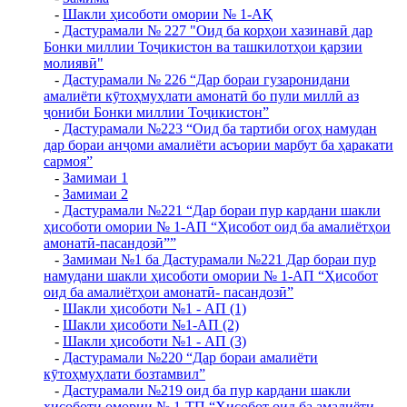
-
Шакли ҳисоботи омории № 1-АҚ
-
Дастурамали № 227 "Оид ба корҳои хазинавӣ дар
Бонки миллии Тоҷикистон ва ташкилотҳои қарзии
молиявӣ"
-
Дастурамали № 226 “Дар бораи гузаронидани
амалиёти кӯтоҳмуҳлати амонатӣ бо пули миллӣ аз
ҷониби Бонки миллии Тоҷикистон”
-
Дастурамали №223 “Оид ба тартиби огоҳ намудан
дар бораи анҷоми амалиёти асъории марбут ба ҳаракати
сармоя”
-
Замимаи 1
-
Замимаи 2
-
Дастурамали №221 “Дар бораи пур кардани шакли
ҳисоботи омории № 1-АП “Ҳисобот оид ба амалиётҳои
амонатӣ-пасандозӣ””
-
Замимаи №1 ба Дастурамали №221 Дар бораи пур
намудани шакли ҳисоботи омории № 1-АП “Ҳисобот
оид ба амалиётҳои амонатӣ- пасандозӣ”
-
Шакли ҳисоботи №1 - АП (1)
-
Шакли ҳисоботи №1-АП (2)
-
Шакли ҳисоботи №1 - АП (3)
-
Дастурамали №220 “Дар бораи амалиёти
кӯтоҳмуҳлати бозтамвил”
-
Дастурамали №219 оид ба пур кардани шакли
ҳисоботи омории № 1-ТП “Ҳисобот оид ба амалиёти