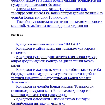
ченакии тилло ва нуқраи Бонки миллии Тоҷикистон ва
гузаронидани амалиёт бо онҳо
-
Тартиби татбиқи чораҳои фаврии ислоҳӣ ва
таъсиррасонӣ нисбат ба ташкилотҳои қарзии молиявӣ аз
ҷониби Бонки миллии Тоҷикистон
-
Тартиби гузаронидани санҷиши ташкилотҳои қарзии
молиявӣ, ҷамъбаст ва пешниҳоди натиҷаҳои он
Коидаҳо
-
Қоидаҳои низоми пардохтии “ВАТАН”
-
Қоидаҳои муайян намудани ташкилотҳои қарзии
низомсоз
-
Қоидаҳои гузаронидани аттестатсия барои ҳуқуқи
анҷом додани аудити бонкҳо ва дигар ташкилотҳои
қарзӣ
-
Қоидаҳои муқаррар намудани талаботи тахассусӣ ба
барҳамдиҳанда, мудири махсуси ташкилоти қарзӣ ва
тартиби гирифтани шаҳодатномаи Бонки миллии
Тоҷикистон
-
Қоидаҳои аз ҷониби Бонки миллии Тоҷикистон
пешниҳод намудани қарз ба ташкилотҳои қарзии
молиявӣ дар ҳолатҳои фавқулодда
-
Қоидаҳои фаъолияти Низоми автоматишудаи
байнибонкии интиқоли маблағҳо