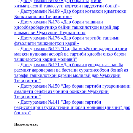
-
Дастурамали №190 «Дар бораи тартиби
хизматрасонӣ тавассути кортҳои пардохтии бонкӣ»
-
Дастурамали №189 «Дар бораи коғазҳои қиматноки
Бонки миллии Тоҷикистон»
-
Дастурамали №178 «Дар бораи ташкили
ҳисоббаробаркуниҳо байни ташкилотҳои қарзӣ дар
қаламрави Ҷумҳурии Тоҷикистон»
-
Дастурамали №176 «Дар бораи тартиби танзими
фаъолияти ташкилотҳои қарзӣ»
-
Дастурамали №175 “Оид ба меъёрҳои ҳадди ниҳоии
мавқеи кушодаи асъорӣ ва тартиби ҳисоби онҳо барои
ташкилотҳои қарзии молиявӣ”
-
Дастурамали №171 «Дар бораи кушодан, аз нав ба
расмият даровардан ва бастани суратҳисобҳои бонкӣ аз
тарафи ташкилотҳои қарзии молиявӣ дар Ҷумҳурии
Тоҷикистон”
-
Дастурамали №150 “Дар бораи тартиби гузаронидани
амалиёти сейфӣ аз ҷониби бонкҳои Ҷумҳурии
Тоҷикистон”
-
Дастурамали №141 "Дар бораи тартиби
баҳисобгирии бухгалтерии иҷораи молиявӣ (лизинг) дар
бонкҳо"
Низомномаҳо