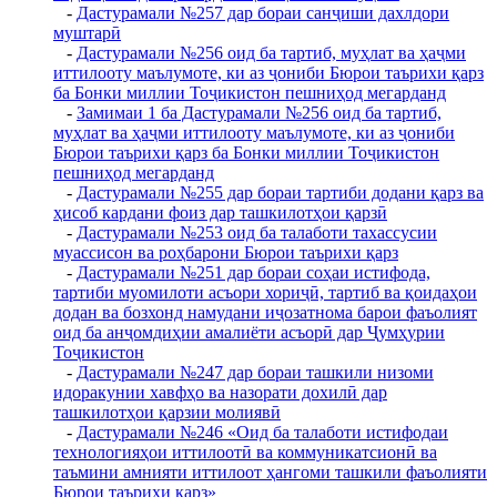
-
Дастурамали №257 дар бораи санҷиши дахлдори
муштарӣ
-
Дастурамали №256 оид ба тартиб, муҳлат ва ҳаҷми
иттилооту маълумоте, ки аз ҷониби Бюрои таърихи қарз
ба Бонки миллии Тоҷикистон пешниҳод мегарданд
-
Замимаи 1 ба Дастурамали №256 оид ба тартиб,
муҳлат ва ҳаҷми иттилооту маълумоте, ки аз ҷониби
Бюрои таърихи қарз ба Бонки миллии Тоҷикистон
пешниҳод мегарданд
-
Дастурамали №255 дар бораи тартиби додани қарз ва
ҳисоб кардани фоиз дар ташкилотҳои қарзӣ
-
Дастурамали №253 оид ба талаботи тахассусии
муассисон ва роҳбарони Бюрои таърихи қарз
-
Дастурамали №251 дар бораи соҳаи истифода,
тартиби муомилоти асъори хориҷӣ, тартиб ва қоидаҳои
додан ва бозхонд намудани иҷозатнома барои фаъолият
оид ба анҷомдиҳии амалиёти асъорӣ дар Ҷумҳурии
Тоҷикистон
-
Дастурамали №247 дар бораи ташкили низоми
идоракунии хавфҳо ва назорати дохилӣ дар
ташкилотҳои қарзии молиявӣ
-
Дастурамали №246 «Оид ба талаботи истифодаи
технологияҳои иттилоотӣ ва коммуникатсионӣ ва
таъмини амнияти иттилоот ҳангоми ташкили фаъолияти
Бюрои таърихи қарз»