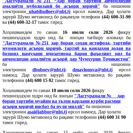
"Дастурамали №211 “Дар бораи тартиби анҷомдиҳии
амалиёти мубодилавӣ бо асъори хориҷӣ"
ба нишонии
электронии
uhabibulloev@nbt.tj
ирсол намоед. Дар ҳолати
зарурӣ Шумо метавонед бо рақамҳои телефони
(44) 600-31-90
ва
(44) 600-32-1
7
тамос гиред.
Хоҳишмандем то санаи
16 июли соли 2026
фикру
пешниҳодҳои худро оид ба лоиҳаи
тағйиру иловаҳо ба
"
Дастурамали №251 дар бораи соҳаи истифода, тартиби
муомилоти асъори хориҷӣ, тартиб ва қоидаҳои додан ва
бозхонд намудани иҷозатнома барои фаъолият оид ба
анҷомдиҳии амалиёти асъорӣ дар Ҷумҳурии Тоҷикистон"
ба нишонии
электронии
dboboev@nbt.tj
;
dmavlonova@nbt.tj
ирсол
намоед. Дар ҳолати зарурӣ Шумо метавонед бо рақами
телефонии
(44) 600 15 02
тамос гиред.
Хоҳишмандем то санаи
10 июли соли 2026
фикру
пешниҳодҳои худро оид ба лоиҳаи
"Дастурамали №__ дар
бораи тартиби муайян ва эълон кардани қурби расмии
асъори хориҷӣ нисбат ба пули миллӣ"
ба нишонии
электронии
asaidjabbor@nbt.tj
ирсол намоед. Дар ҳолати
зарурӣ Шумо метавонед бо рақами телефонии
(44) 600 31 90
тамос гиред.
Хоҳишмандем то санаи 15 майи соли 2026 фикру