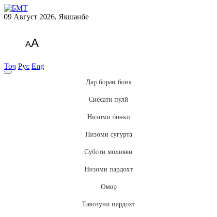
09 Август 2026, Якшанбе
A
A
Тоҷ
Рус
Eng
Дар бораи бонк
Сиёсати пулӣ
Низоми бонкӣ
Низоми суғурта
Суботи молиявӣ
Низоми пардохт
Омор
Тавозуни пардохт