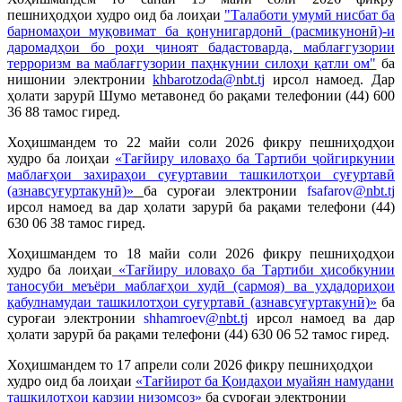
пешниҳодҳои худро оид ба лоиҳаи
"Талаботи умумӣ нисбат ба
барномаҳои муқовимат ба қонунигардонӣ (расмикунонӣ)-и
даромадҳои бо роҳи ҷиноят бадастоварда, маблағгузории
терроризм ва маблағгузории паҳнкунии силоҳи қатли ом"
ба
нишонии электронии
khbarotzoda@nbt.tj
ирсол намоед. Дар
ҳолати зарурӣ Шумо метавонед бо рақами телефонии (44) 600
36 88 тамос гиред.
Хоҳишмандем то 22 майи соли 2026 фикру пешниҳодҳои
худро ба лоиҳаи
«Тағйиру иловаҳо ба Тартиби ҷойгиркунии
маблағҳои захираҳои суғуртавии ташкилотҳои суғуртавӣ
(азнавсуғуртакунӣ)
»
ба суроғаи электронии
fsafarov
@nbt.tj
ирсол намоед ва дар ҳолати зарурӣ ба рақами телефони (44)
630 06 38 тамос гиред.
Хоҳишмандем то 18 майи соли 2026 фикру пешниҳодҳои
худро ба лоиҳаи
«Тағйиру иловаҳо ба Тартиби ҳисобкунии
таносуби меъёри маблағҳои худӣ (сармоя) ва уҳдадориҳои
қабулнамудаи ташкилотҳои суғуртавӣ (азнавсуғуртакунӣ)
»
ба
суроғаи электронии
shhamroev
@nbt.tj
ирсол намоед ва дар
ҳолати зарурӣ ба рақами телефони (44) 630 06 52 тамос гиред.
Хоҳишмандем то 17 апрели соли 2026 фикру пешниҳодҳои
худро оид ба лоиҳаи
«Тағйирот ба Қоидаҳои муайян намудани
ташкилотҳои қарзии низомсоз
»
ба суроғаи электронии