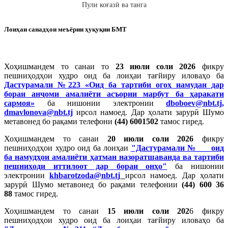
Пули коғазӣ ва танга
Лоиҳаи санадҳои меъёрии ҳуқуқии БМТ
Хоҳишмандем то санаи то
23 июли соли 2026
фикру
пешниҳодҳои худро оид ба лоиҳаи тағйиру иловаҳо ба
Дастурамали №223 «Оид ба тартиби огоҳ намудан дар
бораи анҷоми амалиёти асъории марбут ба ҳаракати
сармоя»
ба нишонии электронии
dboboev@nbt.tj
,
dmavlonova@nbt.tj
ирсол намоед. Дар ҳолати зарурӣ Шумо
метавонед бо рақами телефони
(44) 6001502
тамос гиред.
Хоҳишмандем то санаи
20 июли соли 2026
фикру
пешниҳодҳои худро оид ба лоиҳаи
"Дастурамали №___ оид
ба намудҳои амалиёти ҳатман назоратшаванда ва тартиби
пешниҳоди иттилоот дар бораи онҳо"
ба нишонии
электронии
khbarotzoda@nbt.tj
ирсол намоед. Дар ҳолати
зарурӣ Шумо метавонед бо рақами телефонии
(44) 600 36
88
тамос гиред.
Хоҳишмандем то санаи
15 июли соли 202
6 фикру
пешниҳодҳои худро оид ба лоиҳаи тағйиру иловаҳо ба