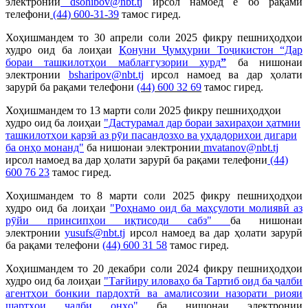
электронии
dsohibov@nbt.t
j
ирсол намоед ё бо рақами
телефони
(44) 600-31-39
тамос гиред.
Хоҳишмандем то 30 апрели соли 2025 фикру пешниҳодҳои
худро оид ба лоиҳаи
Қонуни Ҷумҳурии Тоҷикистон “Дар
бораи ташкилотҳои маблағгузории хурд
”
ба нишонаи
электронии
bsharipov@nbt.tj
ирсол намоед ва дар ҳолати
зарурӣ ба рақами телефони
(44) 600 32 69
тамос гиред.
Хоҳишмандем то 13 марти соли 2025 фикру пешниҳодҳои
худро оид ба лоиҳаи
"Дастурамал дар бораи захираҳои ҳатмии
ташкилотҳои қарзӣ аз рӯи пасандозҳо ва уҳдадориҳои дигари
ба онҳо монанд"
ба нишонаи электронии
mvatanov@nbt.tj
ирсол намоед ва дар ҳолати зарурӣ ба рақами телефони
(44)
600 76 23
тамос гиред.
Хоҳишмандем то 8 марти соли 2025 фикру пешниҳодҳои
худро оид ба лоиҳаи
"Роҳнамо оид ба маҳсулоти молиявӣ аз
рӯйи принсипҳои иқтисоди сабз"
ба нишонаи
электронии
yusufs@nbt.tj
ирсол намоед ва дар ҳолати зарурӣ
ба рақами телефони
(44) 600 31 58
тамос гиред.
Хоҳишмандем то
20 декабри соли 2024 фикру пешниҳодҳои
худро оид ба лоиҳаи
"Тағйиру иловаҳо ба Тартиб оид ба ҷалби
агентҳои бонкии пардохтӣ ва амалисозии назорати риояи
шартҳои ҷалби онҳо"
ба нишонаи электронии