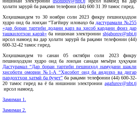
нишонаи электронии
dsohibov@nbt.tj
ирсол намоед ва дар
ҳолати зарурӣ ба рақами телефони (44) 600 31 39 тамос гиред.
Хоҳишмандем то 30 ноябри соли 2023
фикру пешниҳодҳои
худро оид ба лоиҳаи “Тағйиру иловаҳо ба
дастурамали №255
«дар бораи тартиби додани қарз ва ҳисоб кардани фоиз дар
ташкилотҳои қарзӣ»
ба нишонаи электронии
shjaborov@nbt.tj
ирсол намоед ва дар ҳолати зарурӣ ба рақами телефонии (44)
600-32-42 тамос гиред.
Хоҳишмандем то санаи 05 октябри соли 2023 фикру
пешниҳодҳои худро оид ба лоиҳаи санади меъёри ҳуқуқии
Дастурамал “Дар бораи тартиби пешниҳод намудани шакли
ҳисоботи омории №1-А “Ҳисобот оид ба андозҳо ва дигар
пардохтҳои ҳатмӣ ба буҷет”
ба рақами телефонии (44) 600-32-
20 тамос гиред ва ё ба нишонии электронии
agafurov@nbt.tj
ирсол намоед.
Замимаи 1.
Замимаи 2.