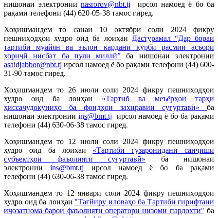
нишонаи электронии
nasrorov@nbt.tj
ирсол намоед ё бо ба
рақами телефони (44) 620-05-38 тамос гиред.
Хоҳишмандем то санаи 10 октябри соли 2024 фикру
пешниҳодҳои худро оид ба лоиҳаи
Дастурамал “Дар бораи
тартиби муайян ва эълон кардани қурби расмии асъори
хориҷӣ нисбат ба пули миллӣ”
ба нишонаи электронии
asaidjabbor@nbt.tj
ирсол намоед ё бо рақами телефони
(44) 600-
31-9
0
тамос гиред.
Хоҳишмандем то 26 июли соли 2024 фикру пешниҳодҳои
худро оид ба лоиҳаи
«Тартиб ва меъёрҳои тарҳи
ҳиссаҷудокуниҳо ба фондҳои захиравии суғуртавӣ»
ба
нишонаи электронии
in
s@bmt.tj
ирсол намоед ё бо ба рақами
телефони
(44) 630-06-38
тамос гиред.
Хоҳишмандем то 12 июли соли 2024 фикру пешниҳодҳои
худро оид ба лоиҳаи
«Тартиби гузаронидани санҷиши
субъектҳои фаъолияти суғуртавӣ»
ба нишонаи
электронии
in
s@bmt.tj
ирсол намоед ё бо ба рақами
телефони (44) 630-06-38 тамос гиред.
Хоҳишмандем то 12 январи соли 2024 фикру пешниҳодҳои
худро оид ба лоиҳаи
"Тағйиру иловаҳо ба Тартиби гирифтани
иҷозатнома барои фаъолияти оператори низоми пардохтӣ"
ба