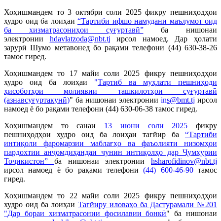
Хоҳишмандем то 3 октябри соли 2025 фикру пешниҳодҳои
худро оид ба лоиҳаи
“
Тартиби ифшо намудани маълумот оид
ба хизматрасониҳои суғуртавӣ”
ба нишонаи
электронии
hdavlatzoda@nbt.tj
ирсол намоед. Дар ҳолати
зарурӣ Шумо метавонед бо рақами телефони (44) 630-38-26
тамос гиред.
Хоҳишмандем то 17 майи соли 2025 фикру пешниҳодҳои
худро оид ба лоиҳаи
"
Тартиб ва муҳлати пешниҳоди
ҳисоботҳои молиявии ташкилотҳои суғуртавӣ
(азнавсуғуртакунӣ)
" ба нишонаи электронии
in
s@bmt.tj
ирсол
намоед ё бо рақами телефони (44) 630-06-38 тамос гиред.
Хоҳишмандем то санаи
13 июни соли 2025
фикру
пешниҳодҳои худро оид ба лоиҳаи тағйир ба
“Тартиби
интиқоли фаромарзии маблағҳо ва фаъолияти низомҳои
пардохтии анҷомдиҳандаи чунин интиқолҳо дар Ҷумҳурии
Тоҷикистон”
ба нишонаи электронии
hsharofidinov@nbt.tj
ирсол намоед ё бо рақами телефони
(44) 600-46-90
тамос
гиред.
Хоҳишмандем то 22 майи соли 2025 фикру пешниҳодҳои
худро оид ба лоиҳаи
Тағйиру иловаҳо ба Дастурамали №201
"Дар бораи хизматрасонии фосилавии бонкӣ
"
ба нишонаи