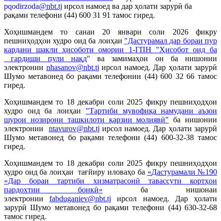
pqodirzoda
@nbt.tj
ирсол намоед ва дар ҳолати зарурӣ ба
рақами телефони (44) 600 31 91
тамос гиред.
Хоҳишмандем то санаи 20 январи соли 2026 фикру
пешниҳодҳои худро оид ба лоиҳаи
"Дастурамал дар бораи пур
кардани шакли ҳисоботи омории 1-ГПН
"
Ҳисобот оид ба
гардиши пули нақд
"
ва замимаҳои он ба нишонии
электронии
nhasanov@nbt.t
j
ирсол намоед. Дар ҳолати зарурӣ
Шумо метавонед бо рақами телефонии (44) 600 32 66 тамос
гиред.
Хоҳишмандем то 18 декабри соли 2025 фикру пешниҳодҳои
худро оид ба лоиҳаи
"
Тартиби мувофиқа намудани аъзои
шурои нозирони ташкилоти қарзии молиявӣ
"
ба нишонии
электронии
ntavurov@nbt.tj
ирсол намоед. Дар ҳолати зарурӣ
Шумо метавонед бо рақами телефони (44) 600-32-38 тамос
гиред.
Хоҳишмандем то 18 декабри соли 2025 фикру пешниҳодҳои
худро оид ба лоиҳаи тағйиру иловаҳо ба
«
Дастурамали №190
«Дар бораи тартиби хизматрасонӣ тавассути кортҳои
пардохтии бонкӣ»
ба нишонаи
электронии
fabduganiev@nbt.tj
ирсол намоед. Дар ҳолати
зарурӣ Шумо метавонед бо рақами телефони (44) 630-32-68
тамос гиред.