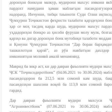
дороиҳои бонкҳои мазкур, мудирони махсус имкони якб
пардохт намудани ҳамаи маблағҳои пасандозгузоро
надоранд. Инчунин, тибқи таъиноти Суди Олии иқтисо
Ҷумҳурии Тоҷикистон феҳристи талаботи қарздеҳони бон
ҳар се моҳ тасдиқ карда шуда, мудирони махсус пардо
уҳдадориҳои бонкро аз ҳисоби фуруши молу мулк, бозга
қарзҳо ва дигар дороиҳои бонк мутобиқи талаботи моддаи 
и Қонуни Ҷумҳурии Тоҷикистон “Дар бораи барҳамди
ташкилотҳои қарзӣ”, аз рӯи навбатҳои дахлдор
имкониятҳои молиявӣ амалӣ менамоянд.
Маврид ба зикр аст, ки дар давраи фаъолияти мудири махс
ҶСК “Тоҷиксодиротбонк” (04.06.2021 то 30.06.2024) мабл
пасандоздорон ба 212,5 млн сомонӣ кам шуда, бақ
пасандозҳои шахсони воқеӣ ба 113,9 млн сомонӣ баро
гардид.
Дар давраи фаъолияти мудири махсуси Ҷ
“Агроинвестбонк” (07.06.2021 то 30.06.2024) мабл