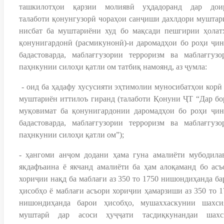
ташкилотҳои қарзии молиявӣ уҳдадоранд дар дои
талаботи қонунгузорӣ чораҳои санҷиши дахлдори муштар
нисбат ба муштариёни худ бо мақсади пешгирии ҳолат
қонунигардонӣ (расмикунонӣ)-и даромадҳои бо роҳи ҷин
бадастоварда, маблағгузории терроризм ва маблағгузо
паҳнкунии силоҳи қатли ом татбиқ намоянд, аз ҷумла:
- оид ба ҳадафу хусусияти эҳтимолии муносибатҳои корӣ
муштариён иттилоъ гиранд (талаботи Қонуни ҶТ “Дар бо
муқовимат ба қонунигардонии даромадҳои бо роҳи ҷин
бадастоварда, маблағгузории терроризм ва маблағгузо
паҳнкунии силоҳи қатли ом”);
- ҳангоми анҷом додани ҳама гуна амалиёти мубодила
якдафъаина ё якчанд амалиёти ба ҳам алоқаманд бо асъ
хориҷии нақд ба маблағи аз 350 то 1750 нишондиҳанда ба
ҳисобҳо ё маблағи асъори хориҷии ҳамарзиши аз 350 то 1
нишондиҳанда барои ҳисобҳо, мушаххаскунии шахси
муштарӣ дар асоси ҳуҷҷати тасдиқкунандаи шахс