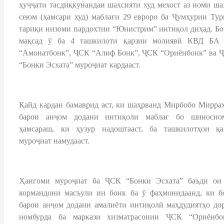
ҳуҷҷати тасдиқкунандаи шахсияти худ мехост аз номи ша
сеюм (ҳамсари худ) маблағи 29 евроро ба Ҷумҳурии Тур
тариқи низоми пардохтии “Юнистрим” интиқол диҳад. Бо
мақсад ӯ ба 4 ташкилоти қарзии молиявӣ КВД БА
“Амонатбонк”, ҶСК “Алиф Бонк”, ҶСК “Ориёнбонк” ва 
“Бонки Эсхата” муроҷиат кардааст.
Қайд кардан бамаврид аст, ки шаҳрванд Мирбобо Мирра
барои анҷом додани интиқоли маблағ бо шиносно
ҳамсараш, ки ҳузур надоштааст, ба ташкилотҳои қа
муроҷиат намудааст.
Ҳангоми муроҷиат ба ҶСК “Бонки Эсхата” баъди он
кормандони масъули ин бонк ба ӯ фаҳмонидаанд, ки б
барои анҷом додани амалиёти интиқолӣ маҳдудиятҳо дор
номбурда ба маркази хизматрасонии ҶСК “Ориёнбо