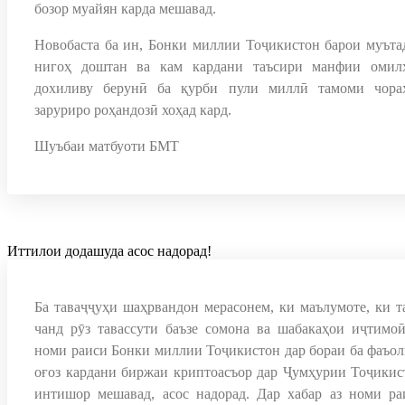
бозор муайян карда мешавад.
Новобаста ба ин, Бонки миллии Тоҷикистон барои муъта
нигоҳ доштан ва кам кардани таъсири манфии омил
дохиливу берунӣ ба қурби пули миллӣ тамоми чора
заруриро роҳандозӣ хоҳад кард.
Шуъбаи матбуоти БМТ
Иттилои додашуда асос надорад!
Ба таваҷҷуҳи шаҳрвандон мерасонем, ки маълумоте, ки т
чанд рӯз тавассути баъзе сомона ва шабакаҳои иҷтимоӣ
номи раиси Бонки миллии Тоҷикистон дар бораи ба фаъол
оғоз кардани биржаи криптоасъор дар Ҷумҳурии Тоҷикис
интишор мешавад, асос надорад. Дар хабар аз номи ра