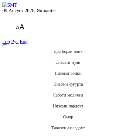
09 Август 2026, Якшанбе
A
A
Тоҷ
Рус
Eng
Дар бораи бонк
Сиёсати пулӣ
Низоми бонкӣ
Низоми суғурта
Суботи молиявӣ
Низоми пардохт
Омор
Тавозуни пардохт