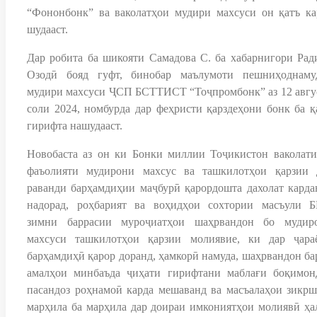
“Фононбонк” ва ваколатҳои мудири махсуси он қатъ ка
шудааст.
Дар робита ба шикояти Самадова С. ба хабарнигори Рад
Озодӣ бояд гуфт, бинобар маълумоти пешниҳоднаму
мудири махсуси ҶСП БСТТИСТ “Тоҷпромбонк” аз 12 авгу
соли 2024, номбурда дар феҳристи қарздеҳони бонк ба қ
гирифта нашудааст.
Новобаста аз он ки Бонки миллии Тоҷикистон ваколати
фаъолияти мудирони махсус ва ташкилотҳои қарзии 
раванди барҳамдиҳии маҷбурӣ қарордошта дахолат карда
надорад, роҳбарият ва воҳидҳои сохтории масъули 
зимни баррасии муроҷиатҳои шаҳрвандон бо мудир
махсуси ташкилотҳои қарзии молиявие, ки дар ҷара
барҳамдиҳӣ қарор доранд, ҳамкорӣ намуда, шаҳрвандон ба
амалҳои минбаъда ҷиҳати гирифтани маблағи боқимон
пасандоз роҳнамоӣ карда мешаванд ва масъалаҳои зикрш
марҳила ба марҳила дар доираи имкониятҳои молиявӣ ҳа