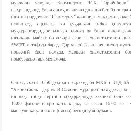
муроҷиат мекунад. Кормандони ҶСК “Ориёнбонк”
шаҳрванд оид ба таҳримҳои иқтисодии нисбат ба операт
низоми пардохтии “Юнистрим” ҷоришуда маълумот дода, б
пешниҳод кардаанд, ки ҳуҷҷатҳои тибқи қонунгуз
муқарраргардидаро манзур намояд ва барои анҷом дод
интиқоли маблағ бо асъори евро аз хизматрасонии низ
SWIFT истифода барад. Дар ҷавоб ба ин пешниҳод мушт
норозигӣ баён намуда, маркази хизматрасонии бо
номбурдаро тарк менамояд.
Сипас, соати 16:50 дақиқа шаҳрванд ба МХБ-и КВД БА
“Амонатбонк” дар н. И.Сомонӣ муроҷиат намудааст, ки 
ин вақт тибқи тартиби муқарраршуда хазинаи бонк со
16:00 фаъолияташро қатъ карда, аз соати 16:00 то 17
машғули қабули басти (смена) бегоҳирӯзӣ будааст.