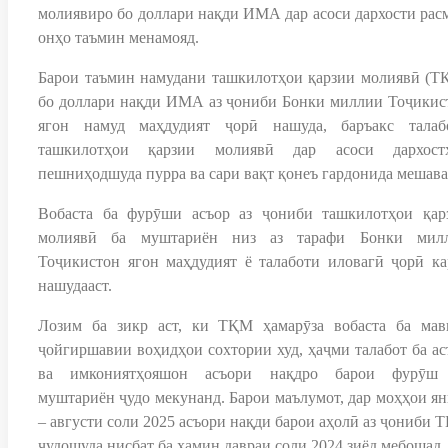
молиявиро бо доллари нақди ИМА дар асоси дархости рас
онҳо таъмин менамояд.
Барои таъмин намудани ташкилотҳои қарзии молиявӣ (Т
бо доллари нақди ИМА аз ҷониби Бонки миллии Тоҷикис
ягон намуд маҳдудият ҷорӣ нашуда, баръакс талаб
ташкилотҳои қарзии молиявӣ дар асоси дархост
пешниҳодшуда пурра ва сари вақт қонеъ гардонида мешава
Вобаста ба фурӯши асъор аз ҷониби ташкилотҳои қар
молиявӣ ба муштариён низ аз тарафи Бонки мил
Тоҷикистон ягон маҳдудият ё талаботи иловагӣ ҷорӣ ка
нашудааст.
Лозим ба зикр аст, ки ТҚМ ҳамарӯза вобаста ба мав
ҷойгиршавии воҳидҳои сохтории худ, ҳаҷми талабот ба ас
ва имкониятҳояшон асъори нақдро барои фурӯш
муштариён ҷудо мекунанд. Барои маълумот, дар моҳҳои ян
– августи соли 2025 асъори нақди барои аҳолӣ аз ҷониби 
ҷудошуда нисбат ба ҳамин давраи соли 2024 зиёд мебошад.