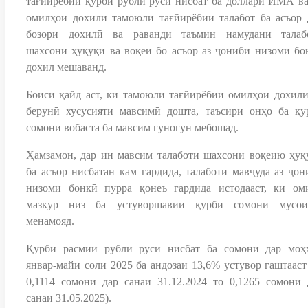
тағйирёбии қурби рубли русӣ нисбат ба доллари ИМА ва
омилҳои дохилӣ тамоюли тағйирёбии талабот ба асъор 
бозори дохилӣ ва раванди таъмин намудани талаб
шахсони ҳуқуқӣ ва воқеӣ бо асъор аз ҷониби низоми бо
дохил мешаванд.
Боиси қайд аст, ки тамоюли тағйирёбии омилҳои дохилӣ
берунӣ хусусияти мавсимӣ дошта, таъсири онҳо ба қу
сомонӣ вобаста ба мавсим гуногун мебошад.
Ҳамзамон, дар ин мавсим талаботи шахсони воқеию ҳуқ
ба асъор нисбатан кам гардида, талаботи мавҷуда аз ҷон
низоми бонкӣ пурра қонеъ гардида истодааст, ки ом
мазкур низ ба устуворшавии қурби сомонӣ мусои
менамояд.
Қурби расмии рубли русӣ нисбат ба сомонӣ дар моҳ
январ-майи соли 2025 ба андозаи 13,6% устувор гаштааст 
0,1114 сомонӣ дар санаи 31.12.2024 то 0,1265 сомонӣ 
санаи 31.05.2025).