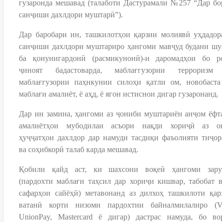
гузаронда мешавад (талаботи Дастурамали №257 “Дар бо
санҷиши дахлдори муштарӣ”).
Дар баробари ин, ташкилотҳои қарзии молиявӣ уҳдадор
санҷиши дахлдори муштариро ҳангоми мавҷуд будани шу
ба қонунигардонӣ (расмикунонӣ)-и даромадҳои бо р
ҷиноят бадастоварда, маблағгузории терроризм
маблағгузории паҳнкунии силоҳи қатли ом, новобаста
маблағи амалиёт, ё аҳд, ё ягон истиснои дигар гузаронанд.
Дар ин замина, ҳангоми аз ҷониби муштариён анҷом ёфт
амалиётҳои мубодилаи асъори нақди хориҷӣ аз о
ҳуҷҷатҳои дахлдор дар намуди тасдиқи фаъолияти тиҷор
ва соҳибкорӣ талаб карда мешавад.
Қобили қайд аст, ки шахсони воқеӣ ҳангоми зару
(пардохти маблағи таҳсил дар хориҷи кишвар, табобат в
сафарҳои сайёҳӣ) метавонанд аз дилхоҳ ташкилоти қар
ватанӣ корти низоми пардохтии байналмилалиро (Vi
UnionPay, Mastercard ё дигар) дастрас намуда, бо во