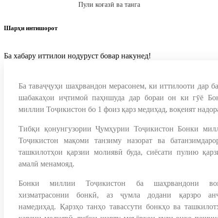
Пули коғазӣ ва танга
Шарҳи интишорот
Ба хабару иттилои нодуруст бовар накунед!
Ба таваҷҷуҳи шаҳрвандон мерасонем, ки иттилооти дар ба
шабакаҳои иҷтимоӣ паҳншуда дар бораи он ки гӯё Бо
миллии Тоҷикистон бо 1 фоиз қарз медиҳад, воқеият надор
Тибқи қонунгузории Ҷумҳурии Тоҷикистон Бонки мил
Тоҷикистон мақоми танзиму назорат ва батанзимдаро
ташкилотҳои қарзии молиявӣ буда, сиёсати пулию қарз
амалӣ менамояд.
Бонки миллии Тоҷикистон ба шаҳрвандони во
хизматрасонии бонкӣ, аз ҷумла додани қарзро ан
намедиҳад. Қарзҳо танҳо тавассути бонкҳо ва ташкилот