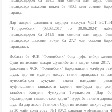
пасандоздорон ба 194,5 млн сомонӣ кам шуда, бақ
пасандозҳо шахсони воқеӣ ба 480,1 млн сомонӣ баро
гардид.
Дар давраи фаъолияти мудири махсуси ҶСП БСТТ
“Тоҷпромбонк” (03.03.2017 то 30.06.2024) мабл
пасандоздорон ба 241,9 млн сомонӣ кам шуда, бақ
пасандозҳо шахсони воқеӣ ба 27,7 млн сомонӣ баро
гардидааст.
Вобаста ба ҶСК "Фононбонк" бояд гуфт, тибқи ҳално
Суди иқтисодии шаҳри Душанбе аз 3 марти соли 2017, 
фаъолияти ҶСК "Фононбонк" барҳамдиҳии маҷбурӣ тат
шуда, дар он мудири махсус таъин гардидааст ва ҳа
муносибатҳои ҳуқуқии амалӣ намудани рава
муфлисшавии ташкилоти қарзии номбурда дар дои
талаботи Қонуни Ҷумҳурии Тоҷикистон “Дар бо
барҳамдиҳии ташкилотҳои қарзӣ” пурра ба танзим дарова
шуд. Ва дар асоси Таъиноти Суди иқтисодии шаҳри Душа
аз 30 майи соли 2022, №1-80/21 раванди муфлисшавии 