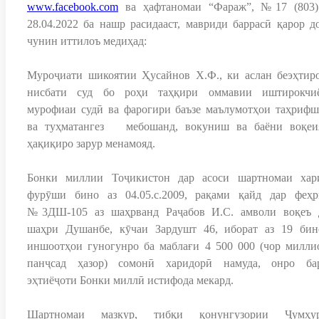
www.facebook.com
ва ҳафтаномаи “Фараж”, №17 (803)
28.04.2022 ба нашр расидааст, мавриди баррасӣ қарор до
чунин иттилоъ медиҳад:
Муроҷиати шикоятии Ҳусайнов Х.Ф., ки аслан беэҳтир
нисбати суд бо роҳи таҳқири оммавии иштирокчи
мурофиаи судӣ ва фарогири баъзе маълумотҳои таҳрифш
ва туҳматангез мебошанд, вокуниш ва баёни воқеи
ҳақиқиро зарур менамояд.
Бонки миллии Тоҷикистон дар асоси шартномаи хар
фурӯши бино аз 04.05.с.2009, рақами қайд дар феҳр
№3ДШ-105 аз шаҳрванд Раҷабов И.С. амволи воқеъ 
шаҳри Душанбе, кӯчаи Зардушт 46, иборат аз 19 бин
иншоотҳои гуногунро ба маблағи 4 500 000 (чор милли
панҷсад ҳазор) сомонӣ харидорӣ намуда, онро ба
эҳтиёҷоти Бонки миллӣ истифода мекард.
Шартномаи мазкур, тибқи қонунгузории Ҷумҳу