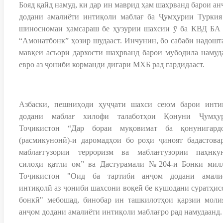
Бояд қайд намуд, ки дар ин маврид ҳам шаҳрванд барои ан
додани амалиёти интиқоли маблағ ба Ҷумҳурии Туркия
шиносномаи ҳамсараш бе ҳузурии шахсии ӯ ба КВД БА
“Амонатбонк” ҳозир шудааст. Инчунин, бо сабаби надошт
мавқеи асъорӣ дархости шаҳрванд барои мубодила намуд
евро аз ҷониби корманди дигари МХБ рад гардидааст.
Азбаски, пешниҳоди ҳуҷҷати шахси сеюм барои инти
додани маблағ хилофи талаботҳои Қонуни Ҷумҳу
Тоҷикистон “Дар бораи муқовимат ба қонунигард
(расмикунонӣ)-и даромадҳои бо роҳи ҷиноят бадастовар
маблағгузории терроризм ва маблағгузории паҳнку
силоҳи қатли ом” ва Дастурамали №204-и Бонки мил
Тоҷикистон "Оид ба тартиби анҷом додани амали
интиқолӣ аз ҷониби шахсони воқеӣ бе кушодани суратҳис
бонкӣ" мебошад, бинобар ин ташкилотҳои қарзии моли
анҷом додани амалиёти интиқоли маблағро рад намудаанд.