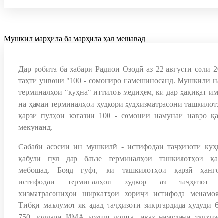
Мушкил марҳила ба марҳила ҳал мешавад
Дар робита ба хабари Радиои Озодӣ аз 22 августи соли 2
таҳти унвони "100 - сомониро намешиносанд. Мушкили н
терминалҳои "куҳна" иттилоъ медиҳем, ки дар ҳақиқат им
на ҳамаи терминалҳои худкори худхизматрасони ташкилот
қарзӣ пулҳои коғазии 100 - сомонии намунаи навро қа
мекунанд.
Сабаби асосии ин мушкилӣ - истифодаи таҷҳизоти куҳ
қабули пул дар баъзе терминалҳои ташкилотҳои қа
мебошад. Бояд гуфт, ки ташкилотҳои қарзӣ ҳанг
истифодаи терминалҳои худкор аз таҷҳизот
хизматрасониҳои ширкатҳои хориҷӣ истифода менамоя
Тибқи маълумот як адад таҷҳизоти зикргардида ҳудуди 6
750 доллари ИМА арзиш дошта, иваз намудани таҷҳиз