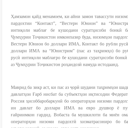
Ҳамзамон қайд менамоем, ки айни замон тавассути низом
пардохтии “Контакт”, “Вестерн Юнион” ва “Юнистр
интиқоли маблағ бе кушодани суратҳисоби бонкӣ ба
Ҷумҳурии Тоҷикистон имконпазир буда, низомҳои пардох
Вестерн Юнион бо доллари ИМА, Контакт бо рубли русӣ
доллари ИМА ва “Юнистрим” (пас аз таҳримҳо) бо ру
русӣ интиқоли маблағро бе кушодани суратҳисоби бонкӣ 
аз Ҷумҳурии Тоҷикистон роҳандозӣ намуда истодаанд.
Маврид ба зикр аст, ки пас аз ҷорӣ шудани таҳримҳои шад
давлатҳои Ғарб нисбат ба субъектҳои иқтисодии Федерат
Россия ҳисоббаробаркунӣ бо операторҳои низоми пардох
ин давлат бо доллари ИМА ва евро душвор ё пу
ғайриимкон гардид. Вобаста ба мушкилоти ба миён ома
операторҳои низоми пардохтӣ хизматрасониро бо ба