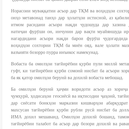
Норасоии муваққатии асъор дар ТҚМ ва воҳидҳои сохто
онҳо метавонад танҳо дар ҳолатҳои истисноӣ, аз қабили
итмом расидани асъори нақди ҷудошуда дар хазина 
натиҷаи фурӯши он, инчунин дар вақти муайяншуда ир
нагардидани асъори нақди барои фурӯш ҷудогардида
воҳидҳои сохтории ТҚМ ба миён ояд, вале ҳолати маз
вазъияти бозорро пурра инъикос намекунад.
Вобаста ба омилҳои тағйирёбии қурби пули миллӣ мета
гуфт, ки тағйирёбии қурби сомонӣ нисбат ба асъори хор
ба як қатор омилҳои берунӣ ва дохилӣ вобаста мебошад.
Ба омилҳои берунӣ ҳаҷми воридоти асъор аз хориҷа
ҷумҳурӣ, ҳодисаҳои геосиёсӣ ва иқтисодии ҷаҳонӣ, тағйи
дар сиёсати бонкҳои марказии кишварҳои абарқудрат
махсусан тағйирёбии қурби рубли русӣ нисбат ба долл
ИМА дохил мешаванд. Омилҳои дохилӣ бошанд, тамо
тағйирёбии талабот ба асъор дар бозори дохилӣ ва рава