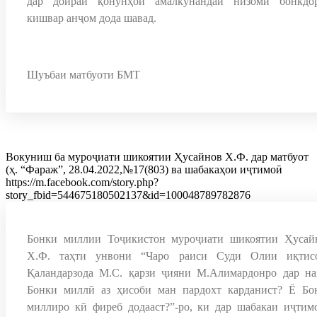
дар доираи қонунҳои амалкунандаи низоми бонкдо
кишвар анҷом дода шавад.
Шуъбаи матбуоти БМТ
Вокуниш ба муроҷиати шикоятии Ҳусайнов Х.Ф. дар матбуот
(ҳ. “Фараж”, 28.04.2022,№17(803) ва шабакаҳои иҷтимоӣ
https://m.facebook.com/story.php?
story_fbid=544675180502137&id=100048789782876
Бонки миллии Тоҷикистон муроҷиати шикоятии Ҳусай
Х.Ф. таҳти унвони “Чаро раиси Суди Олии иқтис
Қаландарзода М.С. қарзи ҷияни М.Алимардонро дар на
Бонки миллӣ аз ҳисоби ман пардохт карданист? Ё Бо
миллиро кӣ фиреб додааст?”-ро, ки дар шабакаи иҷтим