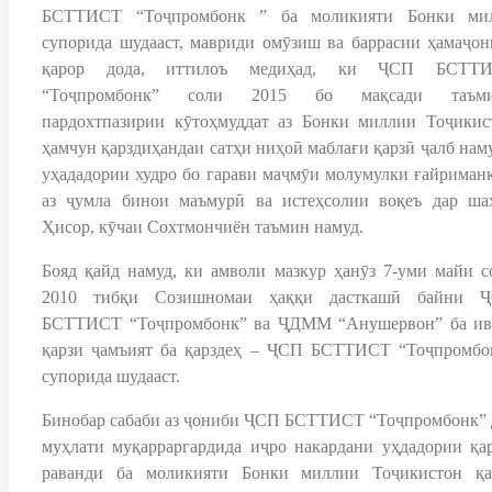
БСТТИСТ “Тоҷпромбонк ” ба моликияти Бонки ми
супорида шудааст, мавриди омӯзиш ва баррасии ҳамаҷон
қарор дода, иттилоъ медиҳад, ки ҶСП БСТТ
“Тоҷпромбонк” соли 2015 бо мақсади таъм
пардохтпазирии кӯтоҳмуддат аз Бонки миллии Тоҷикис
ҳамчун қарздиҳандаи сатҳи ниҳоӣ маблағи қарзӣ ҷалб наму
уҳададории худро бо гарави маҷмӯи молумулки ғайриманқ
аз ҷумла бинои маъмурӣ ва истеҳсолии воқеъ дар ша
Ҳисор, кӯчаи Сохтмончиён таъмин намуд.
Бояд қайд намуд, ки амволи мазкур ҳанӯз 7-уми майи с
2010 тибқи Созишномаи ҳаққи дасткашӣ байни 
БСТТИСТ “Тоҷпромбонк” ва ҶДММ “Анушервон” ба ив
қарзи ҷамъият ба қарздеҳ – ҶСП БСТТИСТ “Тоҷпромбо
супорида шудааст.
Бинобар сабаби аз ҷониби ҶСП БСТТИСТ “Тоҷпромбонк” 
муҳлати муқарраргардида иҷро накардани уҳдадории қар
раванди ба моликияти Бонки миллии Тоҷикистон қа