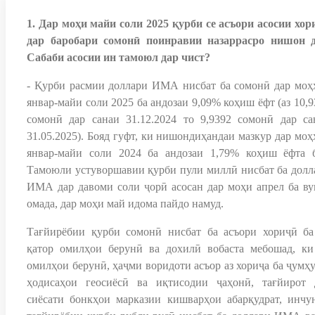
1. Дар моҳи майи соли 2025 қурби се асъори асосии хор
дар баробари сомонӣ поинравии назаррасро нишон д
Сабаби асосии ин тамоюл дар чист?
- Қурби расмии доллари ИМА нисбат ба сомонӣ дар моҳ
январ-майи соли 2025 ба андозаи 9,09% коҳиш ёфт (аз 10,
сомонӣ дар санаи 31.12.2024 то 9,9392 сомонӣ дар са
31.05.2025). Бояд гуфт, ки нишондиҳандаи мазкур дар моҳ
январ-майи соли 2024 ба андозаи 1,79% коҳиш ёфта б
Тамоюли устуворшавии қурби пули миллӣ нисбат ба долл
ИМА дар давоми соли ҷорӣ асосан дар моҳи апрел ба ву
омада, дар моҳи май идома пайдо намуд.
Тағйирёбии қурби сомонӣ нисбат ба асъори хориҷӣ ба
қатор омилҳои берунӣ ва дохилӣ вобаста мебошад, ки
омилҳои берунӣ, ҳаҷми воридоти асъор аз хориҷа ба ҷумҳу
ҳодисаҳои геосиёсӣ ва иқтисодии ҷаҳонӣ, тағйирот 
сиёсати бонкҳои марказии кишварҳои абарқудрат, инчу