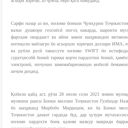
асъори хориҷӣ, аз ҷумла, евро қатъ намуданд.
Сарфи назар аз ин, низоми бонкии Ҷумҳурии Тоҷикистон
вазъи душвори геосиёсӣ нигоҳ накарда, шароити мус
фароҳам овардааст ва айни замон шаҳрвандон метавон
интиқоли маблағро бо асъорҳои хориҷии доллари ИМА, е
ва рубли русӣ тавассути низоми SWIFT бо истифода
суратҳисобӣ бонкӣ тариқи корти пардохтии бонкӣ, ҳамён
электронӣ, инчунин замимабарномаҳои мобилӣ бемамон
анҷом диҳанд.
Қобили қайд аст, рӯзи 28 июли соли 2023 зимни мулоқ
муовини раиси Бонки миллии Тоҷикистон Гулбаҳор Наз
бо шаҳрванд Мирбобо Мирраҳим, ки ба Бонки мил
Тоҷикистон даъват гардида буд, дар ҳузури мутахассис
низоми пардохти бонк қазияи мазкур мавриди барра