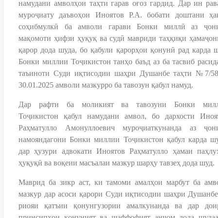
намудани амволҳои таҳти гарав оғоз гардид. Дар ин рав
муроҷиату даъвоҳои Иноятов Р.А. бобати доштани ҳа
соҳибмулкӣ ба амволи гарави Бонки миллӣ аз ҷон
мақомоти ҳифзи ҳуқуқ ва судӣ мавриди таҳқиқи ҳамаҷон
қарор дода шуда, бо қабули қарорҳои қонунӣ рад карда ш
Бонки миллии Тоҷикистон танҳо баъд аз ба тасвиб расид
таъиноти Суди иқтисодии шаҳри Душанбе таҳти №7/58
30.01.2025 амволи мазкурро ба тавозун қабул намуд.
Дар рафти ба моликият ва тавозуни Бонки мил
Тоҷикистон қабул намудани амвол, бо дархости Иноя
Раҳматулло Амонуллоевич муроҷиаткунанда аз ҷон
намояндагони Бонки миллии Тоҷикистон қабул карда шу
дар ҳузури адвокати Иноятов Раҳматулло ҳамаи паҳлу
ҳуқуқӣ ва воқеии масъалаи мазкур шарҳу тавзеҳ дода шуд.
Маврид ба зикр аст, ки тамоми амалҳои марбут ба амв
мазкур дар асоси қарори Суди иқтисодии шаҳри Душанбе
риояи қатъии қонунгузории амалкунанда ва дар дои
принсипҳои қонуният ва шаффофият анҷом дода шудаа