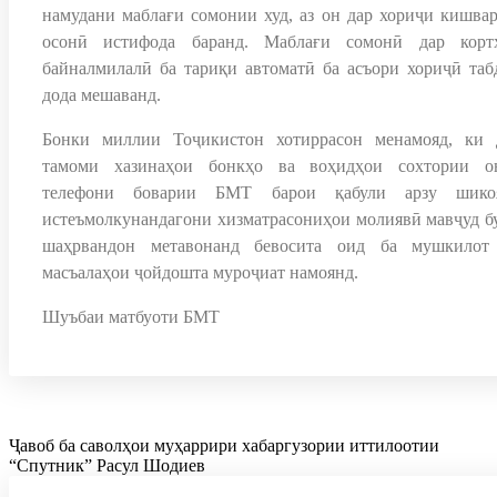
намудани маблағи сомонии худ, аз он дар хориҷи кишвар
осонӣ истифода баранд. Маблағи сомонӣ дар корт
байналмилалӣ ба тариқи автоматӣ ба асъори хориҷӣ таб
дода мешаванд.
Бонки миллии Тоҷикистон хотиррасон менамояд, ки 
тамоми хазинаҳои бонкҳо ва воҳидҳои сохтории о
телефони боварии БМТ барои қабули арзу шико
истеъмолкунандагони хизматрасониҳои молиявӣ мавҷуд бу
шаҳрвандон метавонанд бевосита оид ба мушкилот
масъалаҳои ҷойдошта муроҷиат намоянд.
Шуъбаи матбуоти БМТ
Ҷавоб ба саволҳои муҳаррири хабаргузории иттилоотии
“Спутник” Расул Шодиев