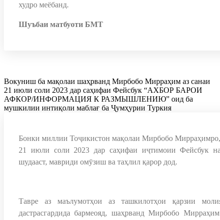
худро меёбанд.
Шуъбаи матбуоти БМТ
Вокуниш ба мақолаи шаҳрванд Мирбобо Мирраҳим аз санаи
21 июли соли 2023 дар саҳифаи Фейсбук “АХБОР БАРОИ
АФКОР/ИНФОРМАЦИЯ К РАЗМЫШЛЕНИЮ” оид ба
мушкилии интиқоли маблағ ба Ҷумҳурии Туркия
Бонки миллии Тоҷикистон мақолаи Мирбобо Мирраҳимро,
21 июли соли 2023 дар саҳифаи иҷтимоии Фейсбук н
шудааст, мавриди омӯзиш ва таҳлил қарор дод.
Тавре аз маълумотҳои аз ташкилотҳои қарзии моли
дастрасгардида бармеояд, шаҳрванд Мирбобо Мирраҳим