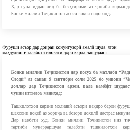
Ҳар гуна иддао оид ба беэҳтиромӣ аз ҷониби корманд
Бонки миллии Тоҷикистон асоси воқеӣ надоранд.
Фурӯши асъор дар доираи қонунгузорӣ амалӣ шуда, ягон
маҳдудият ё талаботи иловагӣ ҷорӣ карда нашудааст
Бонки миллии Тоҷикистон дар посух ба матлаби “Рад
Озодӣ” аз санаи 9 сентябри соли 2025 бо унвони “Ч
доллар дар Тоҷикистон арзон, вале камёфт шудаас
чунин иттилоъ медиҳад:
Ташкилотҳои қарзии молиявӣ асъори нақдро барои фурӯш
шахсони воқеӣ аз хориҷа ва бозори дохилӣ дастрас мекуна
Дар навбати худ, Бонки миллии Тоҷикистон низ ти
тартиби муқарраршуда талаботи ташкилотҳои қар