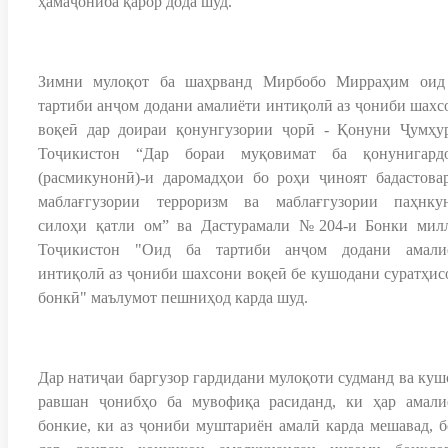
ҳамаҷониба қарор дода шуд.
Зимни мулоқот ба шаҳрванд Мирбобо Мирраҳим оид
тартиби анҷом додани амалиёти интиқолӣ аз ҷониби шахс
воқеӣ дар доираи қонунгузории ҷорӣ - Қонуни Ҷумҳу
Тоҷикистон “Дар бораи муқовимат ба қонунигард
(расмикунонӣ)-и даромадҳои бо роҳи ҷиноят бадастовар
маблағгузории терроризм ва маблағгузории паҳнку
силоҳи қатли ом” ва Дастурамали №204-и Бонки мил
Тоҷикистон "Оид ба тартиби анҷом додани амали
интиқолӣ аз ҷониби шахсони воқеӣ бе кушодани суратҳис
бонкӣ" маълумот пешниҳод карда шуд.
Дар натиҷаи баргузор гардидани мулоқоти судманд ва куш
равшан ҷонибҳо ба мувофиқа расиданд, ки ҳар амали
бонкие, ки аз ҷониби муштариён амалӣ карда мешавад, б