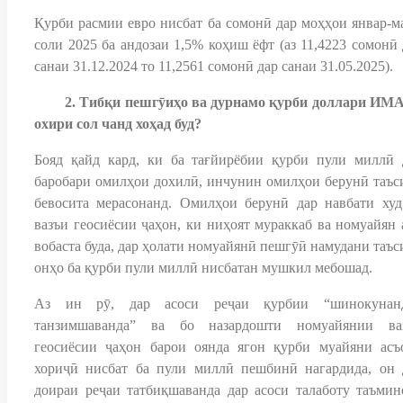
Қурби расмии евро нисбат ба сомонӣ дар моҳҳои январ-м
соли 2025 ба андозаи 1,5% коҳиш ёфт (аз 11,4223 сомонӣ 
санаи 31.12.2024 то 11,2561 сомонӣ дар санаи 31.05.2025).
2. Тибқи пешгӯиҳо ва дурнамо қурби доллари ИМА
охири сол чанд хоҳад буд?
Бояд қайд кард, ки ба тағйирёбии қурби пули миллӣ 
баробари омилҳои дохилӣ, инчунин омилҳои берунӣ таъс
бевосита мерасонанд. Омилҳои берунӣ дар навбати худ
вазъи геосиёсии ҷаҳон, ки ниҳоят мураккаб ва номуайян а
вобаста буда, дар ҳолати номуайянӣ пешгӯӣ намудани таъс
онҳо ба қурби пули миллӣ нисбатан мушкил мебошад.
Аз ин рӯ, дар асоси реҷаи қурбии “шинокунан
танзимшаванда” ва бо назардошти номуайянии ва
геосиёсии ҷаҳон барои оянда ягон қурби муайяни асъ
хориҷӣ нисбат ба пули миллӣ пешбинӣ нагардида, он 
доираи реҷаи татбиқшаванда дар асоси талаботу таъмин