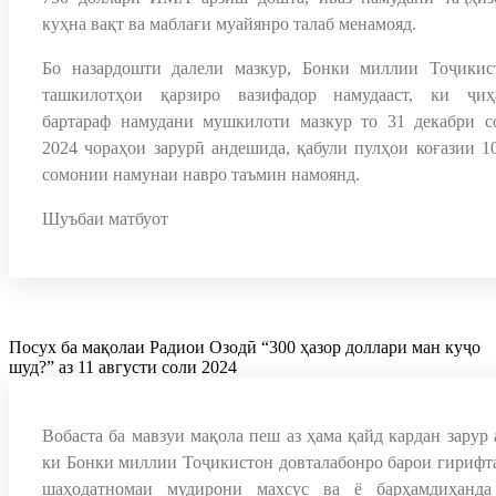
куҳна вақт ва маблағи муайянро талаб менамояд.
Бо назардошти далели мазкур, Бонки миллии Тоҷикис
ташкилотҳои қарзиро вазифадор намудааст, ки ҷиҳ
бартараф намудани мушкилоти мазкур то 31 декабри с
2024 чораҳои зарурӣ андешида, қабули пулҳои коғазии 10
сомонии намунаи навро таъмин намоянд.
Шуъбаи матбуот
Посух ба мақолаи Радиои Озодӣ “300 ҳазор доллари ман куҷо
шуд?” аз 11 августи соли 2024
Вобаста ба мавзуи мақола пеш аз ҳама қайд кардан зарур 
ки Бонки миллии Тоҷикистон довталабонро барои гирифт
шаҳодатномаи мудирони махсус ва ё барҳамдиҳанда