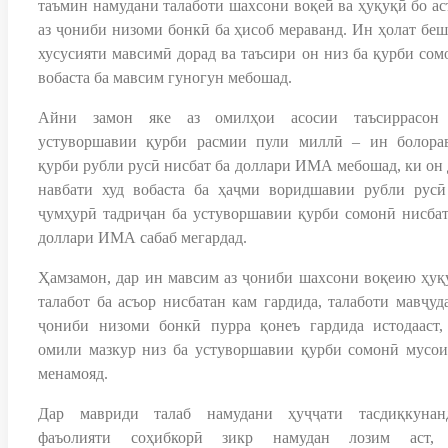
таъмин намудани талаботи шахсони воқеӣ ва ҳуқуқӣ бо ас
аз ҷониби низоми бонкӣ ба ҳисоб мераванд. Ин ҳолат беш
хусусияти мавсимӣ дорад ва таъсири он низ ба қурби сом
вобаста ба мавсим гуногун мебошад.
Айни замон яке аз омилҳои асосии таъсиррасон
устуворшавии қурби расмии пули миллӣ – ин болора
қурби рубли русӣ нисбат ба доллари ИМА мебошад, ки он 
навбати худ вобаста ба ҳаҷми воридшавии рубли русӣ
ҷумҳурӣ тадриҷан ба устуворшавии қурби сомонӣ нисбат
доллари ИМА сабаб мегардад.
Ҳамзамон, дар ин мавсим аз ҷониби шахсони воқеию ҳуқ
талабот ба асъор нисбатан кам гардида, талаботи мавҷуда
ҷониби низоми бонкӣ пурра қонеъ гардида истодааст,
омили мазкур низ ба устуворшавии қурби сомонӣ мусои
менамояд.
Дар мавриди талаб намудани ҳуҷҷати тасдиқкунан
фаъолияти соҳибкорӣ зикр намудан лозим аст,