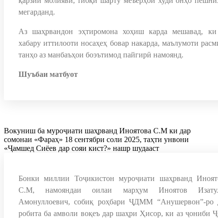
қарзии молиявӣ, тибқи шарту меъёрҳои худи онҳо пешни
мегарданд.
Аз шаҳрвандон эҳтиромона хоҳиш карда мешавад, ки
хабару иттилооти носаҳеҳ бовар накарда, маълумоти расм
танҳо аз манбаъҳои боэътимод пайгирӣ намоянд.
Шуъбаи матбуот
Вокуниш ба муроҷиати шаҳрванд Иноятова С.М ки дар
сомонаи «Фараҳ» 18 сентябри соли 2025, таҳти унвони
«Ҷамшед Сиёев дар сояи кист?» нашр шудааст
Бонки миллии Тоҷикистон муроҷиати шаҳрванд Иноят
С.М, намояндаи оилаи марҳум Иноятов Изату
Амонуллоевич, собиқ роҳбари ҶДММ “Анушервон”-ро 
робита ба амволи воқеъ дар шаҳри Ҳисор, ки аз ҷониби 