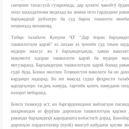
санҷиши тахассусӣ гузаронида, дар ҳолати ҷавобгӯ будан
онҳо шаҳодатнома медиҳад ва зимни оғоз гардидани рава
барҳамдиҳӣ руйхатро ба суд барои таъиноти минба
пешниҳод менамояд.
Тибқи талаботи Қонуни ҶТ “Дар бораи барҳамди
ташкилотҳои қарзӣ” аз лаҳзаи аз ҷониби суд таъин шуд
мудири махсус ва ё барҳамдиҳанда, ҳамаи ваколат
мақомоти идораи ташкилоти қарзӣ ба мудири мах
мегузаранд. Барҳамдиҳии ташкилотҳои қарзӣ бошад рава
судӣ буда, Бонки миллии Тоҷикистон ваколати ба он дахо
карданро надорад. Бо ин мақсад судҳо феҳристи талаб
қарздеҳонро тасдиқ намуда, тартиби қонеъ намудани онҳ
назорат мебаранд.
Боиси тазаккур аст, ки баргардонидани маблағҳои пасанд
шаҳрвандон аз фурӯши дороиҳои ташкилотҳои қарзии 
раванди барҳамдиҳӣ қарордошта вобастагӣ дорад. Бинобар
дороиҳои пардохтпазир (пулӣ) мансуб набудани қисми зи