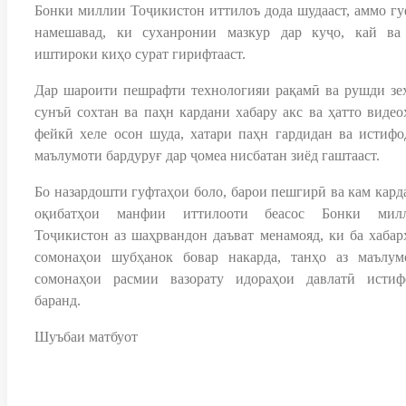
Бонки миллии Тоҷикистон иттилоъ дода шудааст, аммо гу
намешавад, ки суханронии мазкур дар куҷо, кай ва
иштироки киҳо сурат гирифтааст.
Дар шароити пешрафти технологияи рақамӣ ва рушди зе
сунъӣ сохтан ва паҳн кардани хабару акс ва ҳатто видео
фейкӣ хеле осон шуда, хатари паҳн гардидан ва истифо
маълумоти бардуруғ дар ҷомеа нисбатан зиёд гаштааст.
Бо назардошти гуфтаҳои боло, барои пешгирӣ ва кам кард
оқибатҳои манфии иттилооти беасос Бонки мил
Тоҷикистон аз шаҳрвандон даъват менамояд, ки ба хабар
сомонаҳои шубҳанок бовар накарда, танҳо аз маълум
сомонаҳои расмии вазорату идораҳои давлатӣ истиф
баранд.
Шуъбаи матбуот