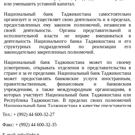
или уменьшить уставной капитал.
Национальный банк Таджикистана самостоятельно
организует и осуществляет свою деятельность и в пределах,
предоставленных ему законом полномочий, независим в
своей деятельности. Органы представительной и
исполнительной власти не вправе вмешиваться в
деятельность Национального банка Таджикистана и его
структурных подразделений по реализации его
законодательно закрепленных полномочий.
Национальный банк Таджикистана может по своему
усмотрению, открывать отделения и представительства в
стране и за ее пределами. Национальный банк Таджикистана
может предоставлять банковские услуги иностранным,
правительственным, финансовым и банковским
учреждениям, а также международным организациям, в
которых участвует Национальный банк Таджикистана или
Республика Таджикистан. В пределах своих полномочий
Национальный банк Таджикистана в качестве представителя
Республики Таджикистан может принимать на себя
Тел.: + (992) 44 600-32-27
обязательства и выполнять операции, связанные с участием
Республики Таджикистан в международных организациях.
Факс: + (992) 44 600-32-35
Национальный банк Таджикистана подотчетен Маджлиси
Е-mail: info@nbt.tj