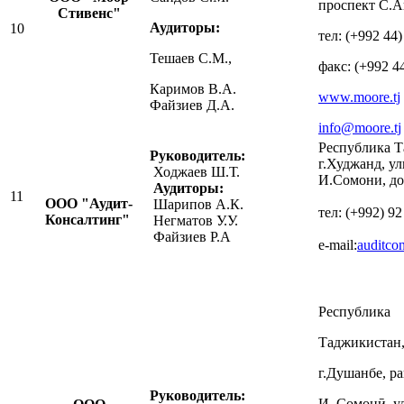
проспект С.А
Стивенс"
Аудиторы:
10
тел: (+992 44
Тешаев С.М.,
факс: (+992 4
Каримов В.А.
www.moore.tj
Файзиев Д.А.
info@moore.tj
Республика Т
Руководитель:
г.Худжанд, у
Ходжаев Ш.Т.
И.Сомони, до
Аудиторы:
11
ООО "Аудит-
Шарипов А.К.
тел: (+992) 92
Консалт
и
нг"
Негматов У.У.
Файзиев Р.А
e-mail:
auditco
Республика
Таджикистан
г.Душанбе, р
Руководитель:
И. Сомонӣ, у