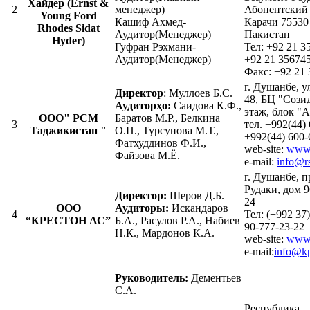
Хайдер (Ernst &
2
менеджер)
Абонентский
Young Ford
Кашиф Ахмед-
Карачи 75530
Rhodes Sidat
Аудитор(Менеджер)
Пакистан
Hyder)
Гуфран Рэхмани-
Тел: +92 21 3
Аудитор(Менеджер)
+92 21 35674
Факс: +92 21
г. Душанбе, 
Директор
: Муллоев Б.С.
48, БЦ "Созид
Аудиторҳо:
Саидова К.Ф.,
этаж, блок "А
ООО" РСМ
Баратов М.Р., Белкина
3
тел. +992(44)
Таджикистан "
О.П., Турсунова М.Т.,
+992(44) 600-
Фатхуддинов Ф.И.,
web-site:
www.
Файзова М.Ё.
e-mail:
info@rs
г. Душанбе, п
Рудаки, дом 9
Директор:
Шеров Д.Б.
24
ООО
Аудиторы:
Искандаров
4
Тел: (+992 37)
“КРЕСТОН АС”
Б.А., Расулов Р.А., Набиев
90-777-23-22
Н.К., Мардонов К.А.
web-site:
www.
e-mail:
info@kp
Руководитель:
Дементьев
С.А.
Республика