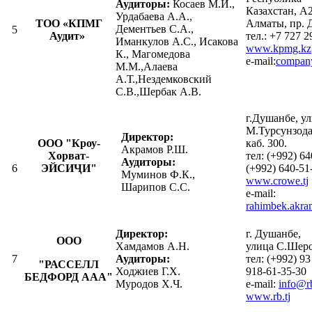
Аудиторы:
Косаев М.И.,
Казахстан, А
Урдабаева А.А.,
ТОО «КПМГ
Алматы, пр. 
Дементьев С.А.,
5
Аудит»
тел.: +7 727 2
Иманкулов А.С., Исакова
www.kpmg.kz
К., Магомедова
e-mail:
compan
М.М.,Алаева
А.Т.,Нездемковский
С.В.,Шербак А.В.
г.Душанбе, у
М.Турсунзода
Директор:
ООО "Кроу-
каб. 300.
Акрамов Р.Ш.
Хорват-
тел: (+992) 64
Аудиторы:
6
ЭЙСИҶИ"
(+992) 640-5
Муминов Ф.К.,
www.crowe.tj
Шарипов С.С.
e-mail:
rahimbek.akr
Директор:
г. Душанбе,
О
ОО
Хамдамов А.Н.
улица С.Шеро
7
Аудиторы:
тел: (+992) 93
"РАССЕЛЛ
Ходжиев Г.Х.
918-61-35-30
БЕДФОРД
ААА"
Муродов Х.Ч.
e-mail:
info@rb
www.rb.tj