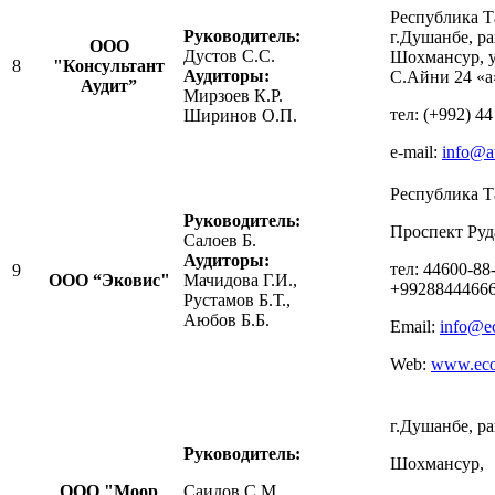
Республика Т
Руководитель:
г.Душанбе, р
ООО
Дустов С.С.
Шохмансур, 
8
"Консультант
Аудиторы:
С.Айни 24 «а»
Аудит”
Мирзоев К.Р.
тел: (+992) 44
Ширинов О.П.
e-mail:
info@au
Республика Т
Руководитель:
Проспект Руд
Салоев Б.
Аудиторы:
тел: 44600-88
9
ООО “Эковис"
Мачидова Г.И.,
+9928844466
Рустамов Б.Т.,
Аюбов Б.Б.
Email:
info
@ec
Web:
www.ecov
г.Душанбе, р
Руководитель:
Шохмансур,
ООО "Моор
Саидов С.М.