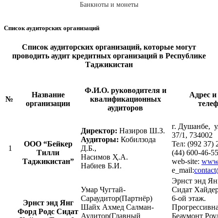
Банкноты и монеты
Список аудиторских организаций
Список аудиторских организаций, которые могут
проводить аудит кредитных организаций в Республике
Таджикистан
Ф.И.О. руководителя и
Название
Адрес и
№
квалификационных
организации
теле
аудиторов
г. Душанбе, у
Директор:
Назиров Ш.З.
37/1, 734002
Аудиторы:
Кобилзода
ООО “Бейкер
Тел: (992 37) 
1
Д.Б.,
Тилли
(44) 600-46-55
Насимов Ҳ.А.
Таджикистан”
web-site:
www.b
Набиев Б.И.
e_mail:
contact
Эрнст энд Ян
Умар Чугтай-
Сидат Хайде
Сараудитор(Партнёр)
6-ой этаж.
Эрнст энд Янг
Шайх Ахмед Салман-
Прогрессивна
Форд Родс Сидат
Аудитор(Главный
Беаумонт Роу