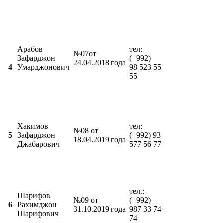
Арабов
тел:
№07от
Зафарджон
(+992)
24.04.2018 года
4
Умарджонович
98 523 55
55
Хакимов
тел:
№08 от
5
Зафарджон
(+992) 93
18.04.2019 года
Джабарович
577 56 77
тел.:
Шарифов
№09 от
(+992)
6
Рахимджон
31.10.2019 года
987 33 74
Шарифович
74