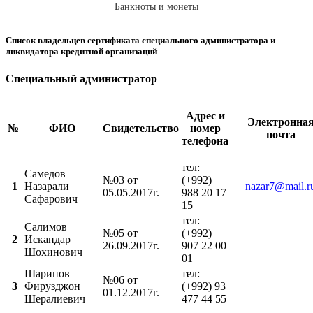
Банкноты и монеты
Список владельцев сертификата специального администратора и
ликвидатора кредитной организаций
Специальный администратор
Адрес и
Электронна
№
ФИО
Свидетельcтво
номер
почта
телефона
тел:
Самедов
№03 от
(+992)
1
Назарали
nazar7@mail.r
05.05.2017г.
988 20 17
Сафарович
15
тел:
Салимов
№05 от
(+992)
2
Искандар
26.09.2017г.
907 22 00
Шохинович
01
Шарипов
тел:
№06 от
3
Фирузджон
(+992) 93
01.12.2017г.
Шералиевич
477 44 55