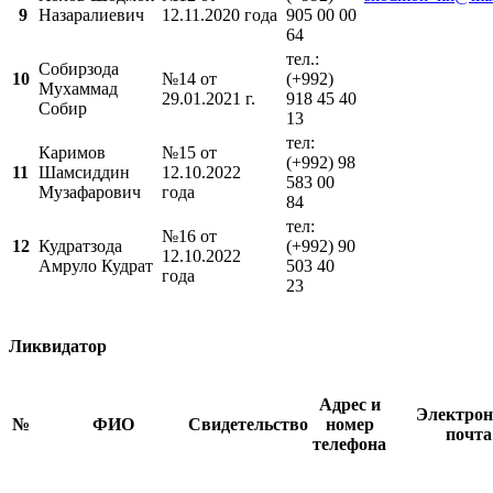
9
Назаралиевич
12.11.2020 года
905 00 00
64
тел.:
Собирзода
10
№14 от
(+992)
Мухаммад
29.01.2021 г.
918 45 40
Собир
13
тел:
Каримов
№15 от
(+992)
98
11
Шамсиддин
12.10.2022
583 00
Музафарович
года
84
тел:
№16 от
12
Кудратзода
(+992) 90
12.10.2022
Амруло Кудрат
503 40
года
23
Ликвидатор
Адрес и
Электрон
№
ФИО
Свидетельcтво
номер
почта
телефона