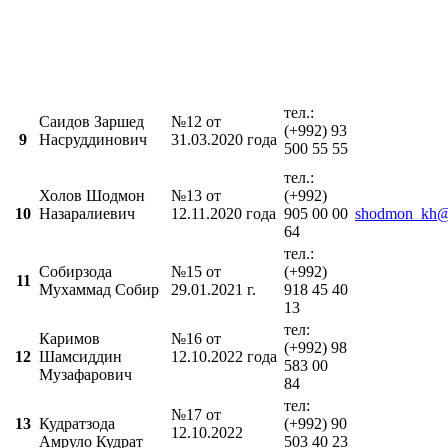
тел.:
Саидов Заршед
№12 от
(+992) 93
9
Насруддинович
31.03.2020 года
500 55 55
тел.:
Холов Шодмон
№13 от
(+992)
10
Назаралиевич
12.11.2020 года
905 00 00
shodmon_kh@
64
тел.:
Собирзода
№15 от
(+992)
11
Мухаммад Собир
29.01.2021 г.
918 45 40
13
тел:
Каримов
№16 от
(+992) 98
12
Шамсиддин
12.10.2022 года
583 00
Музафарович
84
тел:
№17 от
13
Кудратзода
(+992) 90
12.10.2022
Амруло Кудрат
503 40 23