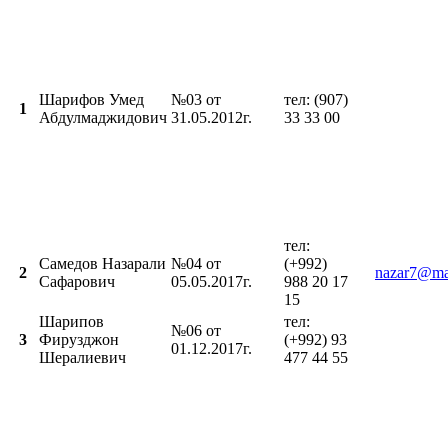
Шарифов Умед
№03 от
тел: (907)
1
Абдулмаджидович
31.05.2012г.
33 33 00
тел:
Самедов Назарали
№04 от
(+992)
2
nazar7@mai
Сафарович
05.05.2017г.
988 20 17
15
Шарипов
тел:
№06 от
3
Фирузджон
(+992) 93
01.12.2017г.
Шералиевич
477 44 55