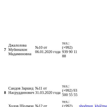
тел.:
Джалолова
№10 от
(+992)
7
Мубинахон
06.01.2020 года
939 90 11
Мадаминовна
88
тел.:
Саидов Заршед
№11 от
(+992) 93
8
Насруддинович
31.03.2020 года
500 55 55
тел.:
Холов Шодмон
№12 от
(+992)
shodmon_kh@mai