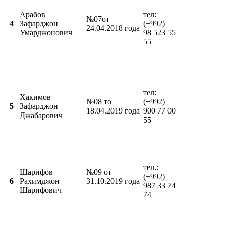
Арабов
тел:
№07от
4
Зафарджон
(+992)
24.04.2018 года
Умарджонович
98 523 55
55
тел:
Хакимов
№08 то
(+992)
5
Зафарджон
18.04.2019 года
900 77 00
Джабарович
55
тел.:
Шарифов
№09 от
(+992)
6
Рахимджон
31.10.2019 года
987 33 74
Шарифович
74