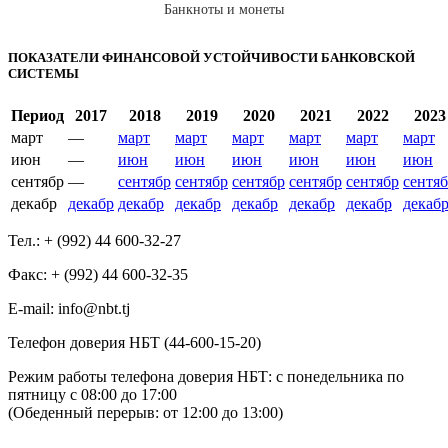
Банкноты и монеты
ПОКАЗАТЕЛИ ФИНАНСОВОЙ УСТОЙЧИВОСТИ БАНКОВСКОЙ
СИСТЕМЫ
Период
2017
2018
2019
2020
2021
2022
2023
март
—
март
март
март
март
март
март
июн
—
июн
июн
июн
июн
июн
июн
сентябр
—
сентябр
сентябр
сентябр
сентябр
сентябр
сентя
декабр
декабр
декабр
декабр
декабр
декабр
декабр
декаб
Тел.: + (992) 44 600-32-27
Факс: + (992) 44 600-32-35
Е-mail: info@nbt.tj
Телефон доверия НБТ (44-600-15-20)
Режим работы телефона доверия НБТ: с понедельника по
пятницу с 08:00 до 17:00
(Обеденный перерыв: от 12:00 до 13:00)