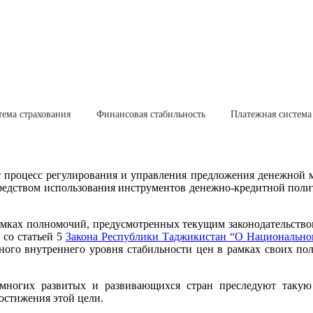
тема страхования
Финансовая стабильность
Платежная система
т процесс регулирования и управления предложения денежной м
редством использования инструментов денежно-кредитной полит
ках полномочий, предусмотренных текущим законодательством,
 со статьей 5
Закона Республики Таджикистан “О Национально
ного внутреннего уровня стабильности цен в рамках своих пол
 многих развитых и развивающихся стран преследуют таку
остижения этой цели.