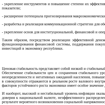
- укрепление инструментов и повышение степени их эффектив
показатели;
- расширение потенциала прогнозирования макроэкономически
- разработка и реализация коммуникационной стратегии для о
- укрепление основ для институциональной, финансовой и оп
Таким образом, посредством реализации эффективной дене
функционирования финансовой системы, поддержания покупа
инвестиций в экономику республики.
Ценовая стабильность представляет собой низкий и стабильны
Обеспечение стабильности цен и сохранения стабильного ур
неопределенности и негативных ожиданий населения, повышен
в совокупности отражаются в реальном росте валового внут
факторов устойчивого роста экономики имеет особое значение
И наоборот, высокий и нестабильный уровень инфляции оказыв
доверия к национальной валюте, неэффективного распределе
результате вероятного возникновения социальной напряженнос