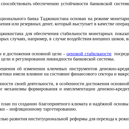
пособствовать обеспечению устойчивости банковской системы
ционального банка Таджикистана основан на режиме монетарног
ения или резервных денег, который выступает в качестве опера
жикистана для обеспечения стабильности монетарных показате
торых случаях, например, в случае воздействия внешних шоков,
ч и достижения основной цели –
ценовой стабильности
посред
цели и регулирования ликвидности банковской системы.
решения об изменении ключевых инструментов денежно-креди
итики имели влияние на состояние финансового сектора и макр
ости своей деятельности, в особенности достижения основной 
ые механизмы формирования и имплементации денежно-кредит
 план по созданию благоприятного климата и надёжной основы 
ики – инфляционному таргетированию.
елью развития институциональной реформы для перехода к реж