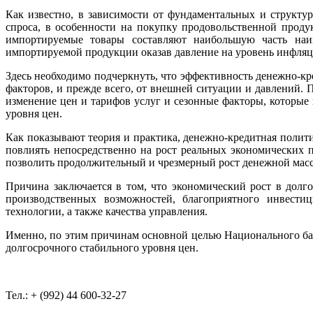
Как известно, в зависимости от фундаментальных и структу
спроса, в особенности на покупку продовольственной проду
импортируемые товары составляют наибольшую часть наи
импортируемой продукции оказав давление на уровень инфляци
Здесь необходимо подчеркнуть, что эффективность денежно-к
факторов, и прежде всего, от внешней ситуации и давлений.
изменение цен и тарифов услуг и сезонные факторы, которы
уровня цен.
Как показывают теория и практика, денежно-кредитная полити
повлиять непосредственно на рост реальных экономических п
позволить продолжительный и чрезмерный рост денежной масс
Причина заключается в том, что экономический рост в долг
производственных возможностей, благоприятного инвестиц
технологии, а также качества управления.
Именно, по этим причинам основной целью Национального ба
долгосрочного стабильного уровня цен.
Тел.: + (992) 44 600-32-27