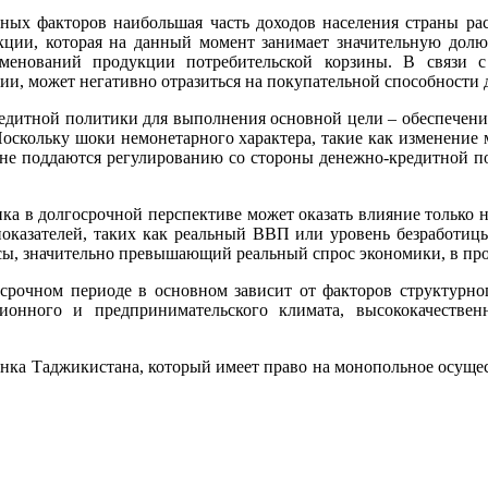
рных факторов наибольшая часть доходов населения страны рас
кции, которая на данный момент занимает значительную долю 
менований продукции потребительской корзины. В связи 
и, может негативно отразиться на покупательной способности 
редитной политики для выполнения основной цели – обеспечения
 Поскольку шоки немонетарного характера, такие как изменение
е не поддаются регулированию со стороны денежно-кредитной п
ка в долгосрочной перспективе может оказать влияние только на
оказателей, таких как реальный ВВП или уровень безработицы
ы, значительно превышающий реальный спрос экономики, в прот
осрочном периоде в основном зависит от факторов структурног
ионного и предпринимательского климата, высококачестве
нка Таджикистана, который имеет право на монопольное осущес