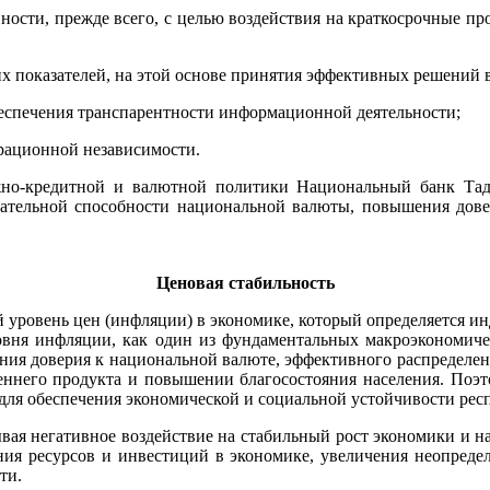
ности, прежде всего, с целью воздействия на краткосрочные п
х показателей, на этой основе принятия эффективных решений 
беспечения транспарентности информационной деятельности;
ерационной независимости.
жно-кредитной и валютной политики Национальный банк Тад
тельной способности национальной валюты, повышения довер
Ценовая стабильность
й уровень цен (инфляции) в экономике, который определяется ин
овня инфляции, как один из фундаментальных макроэкономиче
ия доверия к национальной валюте, эффективного распределения
реннего продукта и повышении благосостояния населения. Поэт
 для обеспечения экономической и социальной устойчивости рес
ая негативное воздействие на стабильный рост экономики и на
ния ресурсов и инвестиций в экономике, увеличения неопреде
ти.