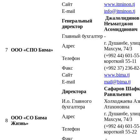
Сайт
www.itminon.tj
E-mail
info@itminon.tj
Джалолидинов
Генеральный
Неъматджон
директ
ор
Асомиддиович
Главный бухгалтер
-
г. Душанбе, улиц
Адрес
Махсум, 74/3
7
ООО «СПО Бима»
(+992 44) 601-55
Телефон
короткий 55-11
Факс
(+992 37) 236-82
Сайт
www.bima.tj
E-mail
mail@bima.tj
Сафаров Шафк
Директора
Равильевич
И.о. Главного
Холходжаева Аз
бухгалтера
Атахоновна
г. Душанбе, улиц
Адрес
ООО «СО Бима
Махсум, 74/3
8
Жизнь»
(+992 44) 601-55
Телефон
короткий 55-22
Факс
-