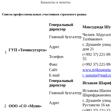
Банкноты и монеты
Список профессиональных участников страхового рынка
Генеральный
Максудзода Шу
директор
Чилаев Абдусал
Главный бухгалтер
Талбакович
г. Душанбе улиц
Адрес
дом 21
ГУП «Точиксугурта»
1
(+992 37) 221-99
Телефон
55
Факс
(+992 37) 221-99
Сайт
www.tojiksugurta.
E-mail
t_sugurta@mail.r
Генеральный
Исхаков Шари
директор
Исхакова Шахно
Главный бухгалтер
Шарифджановн
г. Душанбе улиц
Адрес
Руставели 16 кв 
2
ООО «СО «Муин»
(+992 37) 221-32