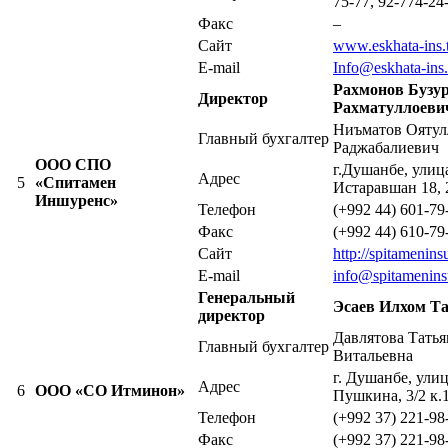
75-77, 92-774-24
Факс
–
Сайт
www.eskhata-ins.t
E-mail
Info@eskhata-ins.
Рахмонов Бузу
Директор
Рахматуллоеви
Ниъматов Оятул
Главный бухгалтер
Раджабалиевич
ООО СПО
г.Душанбе, улиц
Адрес
5
«Спитамен
Истаравшан 18, 
Иншуренс»
Телефон
(+992 44) 601-79
Факс
(+992 44) 610-79
Сайт
http://
spitamenins
E-mail
info@spitameninsu
Генеральный
Эсаев Илхом Т
директор
Давлятова Татья
Главный бухгалтер
Витальевна
г. Душанбе, ули
Адрес
6
ООО «СО Итминон»
Пушкина, 3/2 к.
Телефон
(+992 37) 221-98
Факс
(+992 37) 221-98