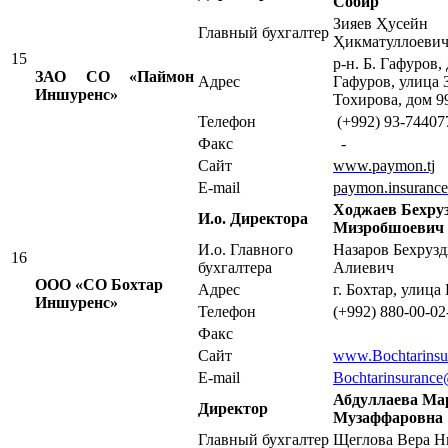
Собир
Зияев Ҳусейн
Главный бухгалтер
Ҳикматуллоеви
15
р-н. Б. Гафуров,
ЗАО СО «Паймон
Адрес
Гафуров, улица З
Иншуренс»
Тохирова, дом 9
Телефон
(+992) 93-74407
Факс
-
Сайт
www.paymon.tj
E-mail
paymon.insuranc
Ходжаев Бехру
И.о. Директора
Мизробшоевич
И.о. Главного
Назаров Бехруз
16
бухгалтера
Алиевич
ООО «СО Бохтар
Адрес
г. Бохтар, улица
Иншуренс»
Телефон
(+992) 880-00-02
Факс
Сайт
www.Bochtarinsur
E-mail
Bochtarinsurance
Абдуллаева Ма
Директор
Музаффаровна
Главный бухгалтер
Щеглова Вера Н