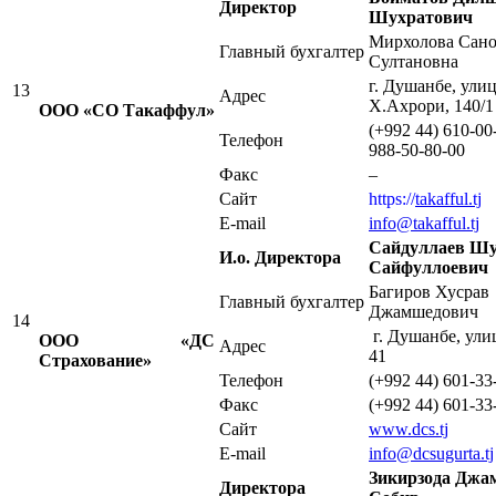
Директор
Шухратович
Мирхолова Сано
Главный бухгалтер
Султановна
г. Душанбе, ули
13
Адрес
Х.Ахрори, 140/1
ООО «СО Такаффул»
(+992 44) 610-00
Телефон
988-50-80-00
Факс
–
Сайт
https://
takafful.
tj
E-mail
info@takafful.tj
Сайдуллаев Шу
И.о. Директора
Сайфуллоевич
Багиров Хусрав
Главный бухгалтер
Джамшедович
14
г. Душанбе, ули
ООО
«ДС
Адрес
41
Страхование»
Телефон
(+992 44) 601-33
Факс
(+992 44) 601-33
Сайт
www.dcs.tj
E-mail
info@dcsugurta.tj
Зикирзода Джа
Директора