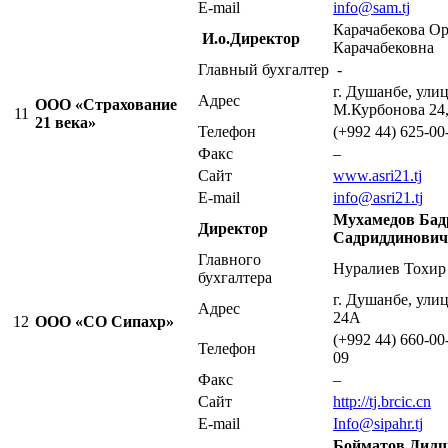
E-mail
info@sam.tj
Карачабекова Ор
И.о.Директор
Карачабековна
Главный бухгалтер
-
г. Душанбе, ули
Адрес
ООО «Страхование
М.Курбонова 24,
11
21 века»
Телефон
(+992 44) 625-00
Факс
–
Сайт
www.asri21.tj
E-mail
info@asri21.tj
Мухамедов Бад
Директор
Садриддинович
Главного
Нуралиев Тохир
бухгалтера
г. Душанбе, ули
Адрес
24А
12
ООО «СО Сипахр»
(+992 44) 660-00
Телефон
09
Факс
–
Сайт
http://tj.brcic.cn
E-mail
Infо@sipahr.tj
Бойматов Дил