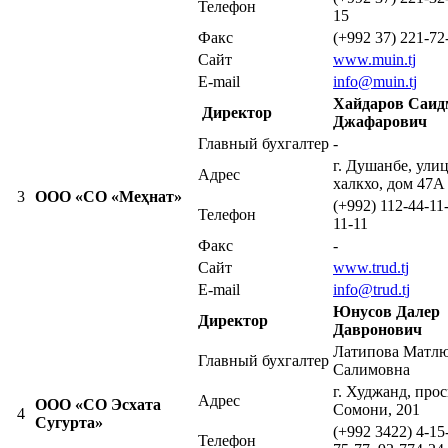
Телефон
15
Факс
(+992 37) 221-72
Сайт
www.muin.tj
E-mail
info@muin.tj
Хайдаров Саид
Директор
Джафарович
Главный бухгалтер
-
г. Душанбе, ули
Адрес
халкхо, дом 47А
3
ООО «СО «Меҳнат»
(+992) 112-44-11-
Телефон
11-11
Факс
-
Сайт
www.trud.tj
E-mail
info@trud.tj
Юнусов Далер
Директор
Давронович
Латипова Матл
Главный бухгалтер
Салимовна
г. Худжанд, прос
Адрес
ООО «СО Эсхата
Сомони, 201
4
Сугурта»
(+992 3422) 4-15
Телефон