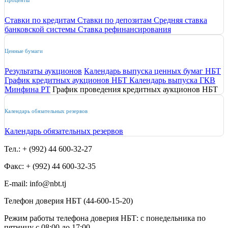
Проценты
Ставки по кредитам
Ставки по депозитам
Средняя ставка
банковской системы
Ставка рефинансирования
Ценные бумаги
Результаты аукционов
Календарь выпуска ценных бумаг НБТ
График кредитных аукционов НБТ
Календарь выпуска ГКВ
Минфина РТ
График проведения кредитных аукционов НБТ
Календарь обязательных резервов
Календарь обязательных резервов
Тел.: + (992) 44 600-32-27
Факс: + (992) 44 600-32-35
Е-mail: info@nbt.tj
Телефон доверия НБТ (44-600-15-20)
Режим работы телефона доверия НБТ: с понедельника по
пятницу с 08:00 до 17:00