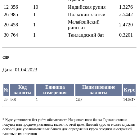
12
356
10
Индийская рупия
1.3276
26
985
1
Польский злотый
2.5442
Малайзийский
20
458
1
2.4720
ринггит
30
764
1
Таиландский бат
0.3201
СДР
Дата:
01.04.2023
Код
Единица
Наименование
№
Курс
валюты
измерения
валюты
29
960
1
СДР
14.6817
* Курс установлен без учёта обязательств Национального банка Таджикистана о
покупке или продаже указанных валют по этой цене. Данный курс не может служить
основой для уполномоченных банков для определения курса покупки иностранной
валюты с их клиентов.