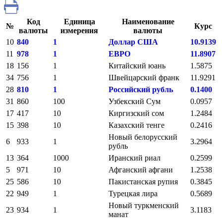
Код
Единица
Наименование
№
Курс
валюты
измерения
валюты
10
840
1
Доллар США
10.9139
11
978
1
ЕВРО
11.8907
18
156
1
Китайский юань
1.5875
34
756
1
Швейцарский франк
11.9291
28
810
1
Российский рубль
0.1400
31
860
100
Узбекский Сум
0.0957
17
417
10
Киргизский сом
1.2484
15
398
10
Казахский тенге
0.2416
Новый белорусский
6
933
1
3.2964
рубль
13
364
1000
Иранский риал
0.2599
5
971
10
Афганский афгани
1.2538
25
586
10
Пакистанская рупия
0.3845
22
949
1
Турецкая лира
0.5689
Новый туркменский
23
934
1
3.1183
манат