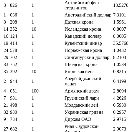
Английский фунт
3
826
1
13.5278
стерлингов
1
036
1
Австралийский доллар
7.3101
8
208
1
Датская крона
1.5961
14
352
10
Исландская крона
0.8007
16
124
1
Канадский доллар
8.0605
19
414
1
Кувейтский динар
35.5768
24
578
1
Норвежская крона
1.0432
29
702
1
Сингапурский доллар
8.2103
33
752
1
Шведская крона
1.0539
35
392
10
Японская йена
0.8215
Азербайджанский
2
944
1
6.4199
манат
4
051
100
Армянский драм
2.8094
7
981
1
Грузинский лари
4.2626
21
498
1
Молдавский лей
0.5930
32
980
1
Украинская гривна
0.2957
9
784
1
Дирхам ОАЭ
2.9715
Риал Саудовской
27
682
1
2.9073
Аравии