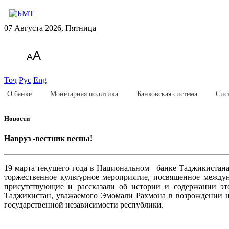
07 Августа 2026, Пятница
A
A
Тоҷ
Рус
Eng
О банке
Монетарная политика
Банковская система
Сис
Новости
Навруз -вестник весны!
19 марта текущего года в Национальном банке Таджикистана 
торжественное культурное мероприятие, посвященное между
присутствующие и рассказали об истории и содержании это
Таджикистан, уважаемого Эмомали Рахмона в возрождении н
государственной независимости республики.