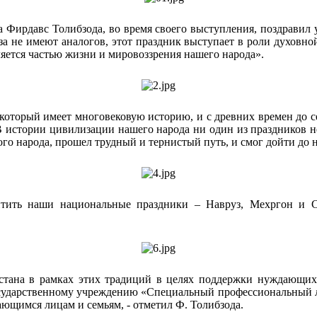
 Фирдавс Толибзода, во время своего выступления, поздравил 
за не имеют аналогов, этот праздник выступает в роли духовно
ляется частью жизни и мировоззрения нашего народа».
который имеет многовековую историю, и с древних времен до с
стории цивилизации нашего народа ни один из праздников не 
о народа, прошел трудный и тернистый путь, и смог дойти до 
итить наши национальные праздники – Навруз, Мехргон и 
ана в рамках этих традиций в целях поддержки нуждающихся
сударственному учреждению «Специальный профессиональный 
ющимся лицам и семьям, - отметил Ф. Толибзода.