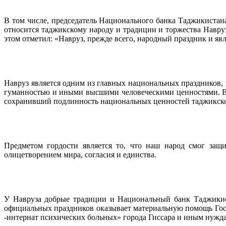
В том числе, председатель Национального банка Таджикистана
относится таджикскому народу и традиции и торжества Навру
этом отметил: «Навруз, прежде всего, народный праздник и яв
Навруз является одним из главных национальных праздников, 
гуманностью и иными высшими человеческими ценностями. В и
сохранивший подлинность национальных ценностей таджикског
Предметом гордости является то, что наш народ смог защ
олицетворением мира, согласия и единства.
У Навруза добрые традиции и Национальный банк Таджикист
официальных праздников оказывает материальную помощь Го
-интернат психических больных» города Гиссара и иным нужда