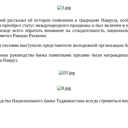
онӣ рассказал об истории появления и традициях Навруза, осо
 приобрел статус международного праздника и был включен в 
ежде всего обратить внимание на созидательность, национал
тметил Равшан Рахмони.
и песнями выступили представители молодежной организации б
ороны руководства банка памятными призами были награжден
а Навруз.
дства Национального банка Таджикистана всегда стремиться вно