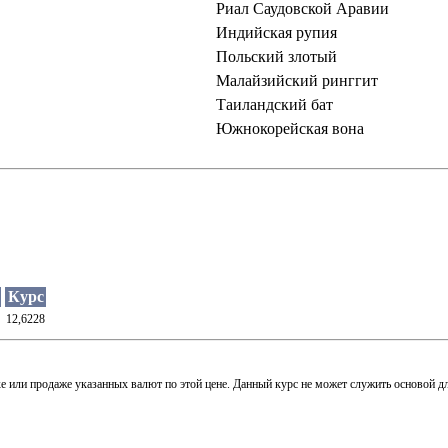
Риал Саудовской Аравии
Индийская рупия
Польский злотый
Малайзийский ринггит
Таиландский бат
Южнокорейская вона
Курс
12,6228
пке или продаже указанных валют по этой цене. Данный курс не может служить основой 