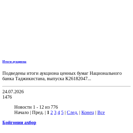
Итоги аукциона
Подведены итоги аукциона ценных бумаг Национального
банка Таджикистана, выпуска К26182047...
24.07.2026
1476
Новости 1 - 12 из 776
Начало | Пред. |
1
2
3
4
5
|
След.
|
Конец
|
Все
Бойгонии ахбор