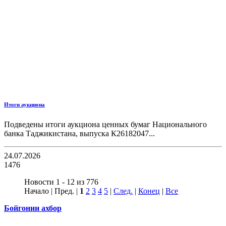
Итоги аукциона
Подведены итоги аукциона ценных бумаг Национального
банка Таджикистана, выпуска К26182047...
24.07.2026
1476
Новости 1 - 12 из 776
Начало | Пред. |
1
2
3
4
5
|
След.
|
Конец
|
Все
Бойгонии ахбор