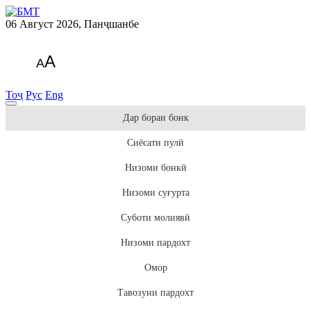
06 Август 2026, Панҷшанбе
A
A
Тоҷ
Рус
Eng
Дар бораи бонк
Сиёсати пулӣ
Низоми бонкӣ
Низоми суғурта
Суботи молиявӣ
Низоми пардохт
Омор
Тавозуни пардохт