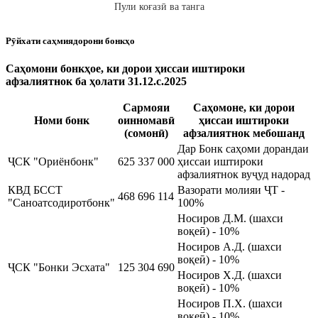
Пули коғазӣ ва танга
Рӯйхати саҳмиядорони бонкҳо
Саҳомони бонкҳое, ки дорои ҳиссаи иштироки
афзалиятнок ба ҳолати 31.12.c.2025
Сармояи
Саҳомоне, ки дорои
Номи бонк
оинномавӣ
ҳиссаи иштироки
(сомонӣ)
афзалиятнок мебошанд
Дар Бонк саҳоми дорандаи
ҶСК "Ориёнбонк"
625 337 000
ҳиссаи иштироки
афзалиятнок вуҷуд надорад
КВД БССТ
Вазорати молияи ҶТ -
468 696 114
"Саноатсодиротбонк"
100%
Носиров Д.М. (шахси
воқеӣ) - 10%
Носиров А.Д. (шахси
воқеӣ) - 10%
ҶСК "Бонки Эсхата"
125 304 690
Носиров Х.Д. (шахси
воқеӣ) - 10%
Носиров П.Х. (шахси
воқеӣ) - 10%