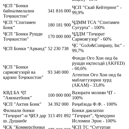
ҶСП "Бонки
ҶСП "Скай Кейтеринг" -
байналмилалии
341 816 000
99,9%
Тоҷикистон"
ҶСП "Спитамен
ҶДММ ТСА "Спитамен
180 181 900
Бонк"
Суғурта" - 100%
ҶСП "Бонки Рушди
ҶДДМ "Тиҷорат
170 000 000
Тоҷикистон"
Сармоягузор" - 60%
ҶС "GoJo&Company, Inc" -
ҶСП Бонки “Арванд”
52 230 738
99,7%
Фонди Оғо Хон оид ба
рушди иқтисодӣ (AKFED)
ҶСП "Бонки
- 60,6%
сармоягузорӣ ва
93 340 000
Агентии Оғо Хон оид ба
қарзии Тоҷикистон"
маблағгузории хурд
(АКАМ) - 33,8%
КВД БА ҶТ
Вазорати молияи ҶТ -
100 000 000
"Амонатбонк"
100%
ҶСП "Актив Бонк"
34 392 000
Раҷабзода Ф.Ф. - 100%
Филиали бонки
Бонки давлатии
"Тиҷорат"-и ҶИЭ дар
313 491 892
"Тиҷорат", Ҷумҳурии
ш. Душанбе
Исломии Эрон - 100%
ҶСК "Коммерсбонки
ҶСП ТС “Суғуртаи