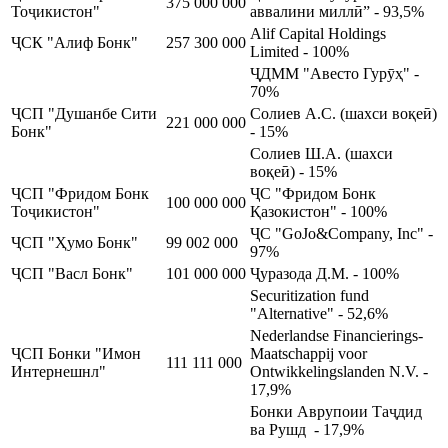
375 000 000
Тоҷикистон"
аввалини миллӣ” - 93,5%
Alif Capital Holdings
ҶСК "Алиф Бонк"
257 300 000
Limited - 100%
ҶДММ "Авесто Гурӯҳ" -
70%
ҶСП "Душанбе Сити
Солиев А.С. (шахси воқеӣ)
221 000 000
Бонк"
- 15%
Солиев Ш.А. (шахси
воқеӣ) - 15%
ҶСП "Фридом Бонк
ҶС "Фридом Бонк
100 000 000
Тоҷикистон"
Қазокистон" - 100%
ҶС "GoJo&Company, Inc" -
ҶСП "Ҳумо Бонк"
99 002 000
97%
ҶСП "Васл Бонк"
101 000 000
Ҷуразода Д.М. - 100%
Securitization fund
"Alternative" - 52,6%
Nederlandse Financierings-
ҶСП Бонки "Имон
Maatschappij voor
111 111 000
Интернешнл"
Ontwikkelingslanden N.V. -
17,9%
Бонки Аврупоии Таҷдид
ва Рушд - 17,9%