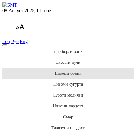
08 Август 2026, Шанбе
A
A
Тоҷ
Рус
Eng
Дар бораи бонк
Сиёсати пулӣ
Низоми бонкӣ
Низоми суғурта
Суботи молиявӣ
Низоми пардохт
Омор
Тавозуни пардохт