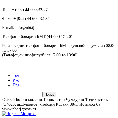
Тел.: + (992) 44 600-32-27
Факс: + (992) 44 600-32-35
Е-mail: info@nbt.tj
Телефони боварии БМТ (44-600-15-20)
Реҷаи кории телефони боварии БМТ: душанбе - ҷумъа аз 08:00
то 17:00
(Танаффуси нисфирӯзӣ: аз 12:00 то 13:00)
Тоҷ
Рус
Eng
Поиск
© 2026 Бонки миллии Тоҷикистон Ҷумҳурии Тоҷикистон,
734025, ш.Душанбе, хиёбони Рӯдакӣ 38/1; Истинод ба
www.nbt.tj ҳатмист.