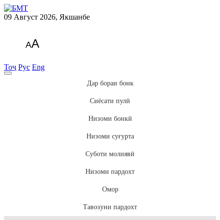
09 Август 2026, Якшанбе
A
A
Тоҷ
Рус
Eng
Дар бораи бонк
Сиёсати пулӣ
Низоми бонкӣ
Низоми суғурта
Суботи молиявӣ
Низоми пардохт
Омор
Тавозуни пардохт