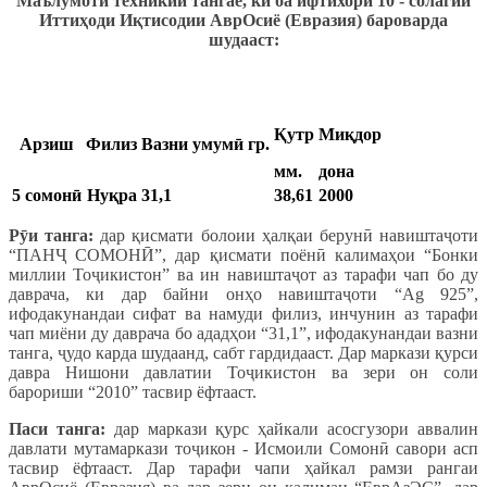
Маълумоти техникии тангае, ки ба ифтихори 10 - солагии
Иттиҳоди Иқтисодии АврОсиё (Евразия) бароварда
шудааст:
Қутр
Миқдор
Арзиш
Филиз
Вазни умумӣ гр.
мм.
дона
5 сомонӣ
Нуқра
31,1
38,61
2000
Рӯи танга:
дар қисмати болоии ҳалқаи берунӣ навиштаҷоти
“ПАНҶ СОМОНӢ”, дар қисмати поёнӣ калимаҳои “Бонки
миллии Тоҷикистон” ва ин навиштаҷот аз тарафи чап бо ду
даврача, ки дар байни онҳо навиштаҷоти “Ag 925”,
ифодакунандаи сифат ва намуди филиз, инчунин аз тарафи
чап миёни ду даврача бо ададҳои “31,1”, ифодакунандаи вазни
танга, ҷудо карда шудаанд, сабт гардидааст. Дар маркази қурси
давра Нишони давлатии Тоҷикистон ва зери он соли
барориши “2010” тасвир ёфтааст.
Паси танга:
дар маркази қурс ҳайкали асосгузори аввалин
давлати мутамаркази тоҷикон - Исмоили Сомонӣ савори асп
тасвир ёфтааст. Дар тарафи чапи ҳайкал рамзи рангаи