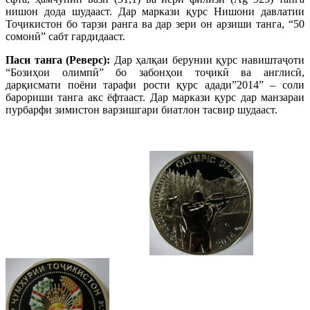
нишон дода шудааст. Дар маркази қурс Нишони давлатии
Тоҷикистон бо тарзи ранга ва дар зери он арзиши танга, “50
сомонӣ” сабт гардидааст.
Паси танга (Реверс):
Дар ҳалқаи берунии қурс навиштаҷоти
“Бозиҳои олимпӣ” бо забонҳои тоҷикӣ ва англисӣ,
дарқисмати поёни тарафи рости қурс адади”2014” – соли
барориши танга акс ёфтааст. Дар маркази қурс дар манзараи
пурбарфи зимистон варзишгари биатлон тасвир шудааст.