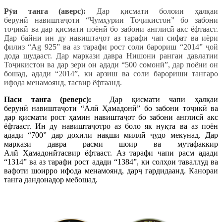
Р
ӯ
и танга (аверс):
Дар қисмати болоии ҳалқаи
берунӣ навиштаҷоти “Ҷумҳурии Тоҷикистон” бо забони
тоҷикӣ ва дар қисмати поёнӣ бо забони англисӣ акс ёфтааст.
Дар байни ин ду навиштаҷот аз тарафи чап сифат ва иёри
филиз “Ag 925” ва аз тарафи рост соли барориш “2014” ҷой
дода шудааст. Дар маркази давра Нишони рангаи давлатии
Тоҷикистон ва дар зери он адади “500 сомонӣ”, дар поёни он
бошад, адади “2014”, ки арзиш ва соли барориши тангаро
ифода менамоянд, тасвир ёфтаанд.
Паси танга (реверс):
Дар қисмати чапи ҳалқаи
берунӣ навиштаҷоти “Алӣ Ҳамадонӣ” бо забони тоҷикӣ ва
дар қисмати рост ҳамин навиштаҷот бо забони англисӣ акс
ёфтааст. Ин ду навиштаҷотро аз боло як нуқта ва аз поён
адади “700” дар дохили нақши миллӣ ҷудо мекунад. Дар
маркази давра расми шоир ва мутафаккир
Алӣ Ҳамадонӣтасвир ёфтааст. Аз тарафи чапи расм адади
“1314” ва аз тарафи рост адади “1384”, ки солҳои таваллуд ва
вафоти шоирро ифода менамоянд, дарҷ гардидаанд. Канораи
танга дандонадор мебошад.