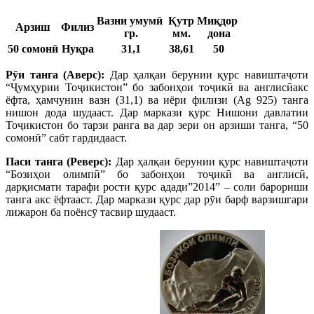
Вазни
умумӣ
Қутр
Миқдор
Арзиш
Филиз
гр.
мм.
дона
50 сомонӣ
Нуқра
31,1
38,61
50
Р
ӯ
и танга (Аверс):
Дар ҳалқаи берунии қурс навиштаҷоти
“Ҷумҳурии Тоҷикистон” бо забонҳои тоҷикӣ ва англисӣакс
ёфта, ҳамчунин вазн (31,1) ва иёри филизи (Ag 925) танга
нишон дода шудааст. Дар маркази қурс Нишони давлатии
Тоҷикистон бо тарзи ранга ва дар зери он арзиши танга, “50
сомонӣ” сабт гардидааст.
Паси танга (Реверс):
Дар ҳалқаи берунии қурс навиштаҷоти
“Бозиҳои олимпӣ” бо забонҳои тоҷикӣ ва англисӣ,
дарқисмати тарафи рости қурс адади”2014” – соли барориши
танга акс ёфтааст. Дар маркази қурс дар рӯи барф варзишгари
лижарон ба поёнсӯ тасвир шудааст.