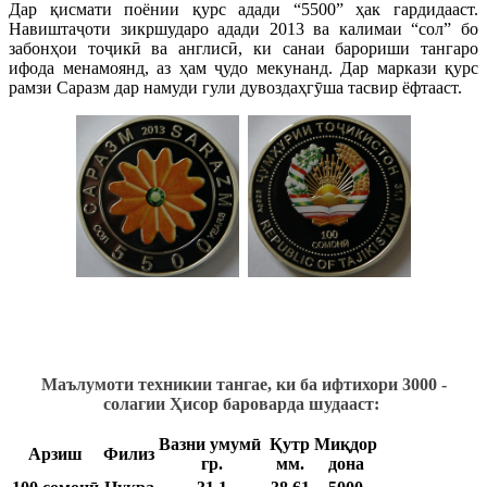
Дар қисмати поёнии қурс адади “5500” ҳак гардидааст.
Навиштаҷоти зикршударо адади 2013 ва калимаи “сол” бо
забонҳои тоҷикӣ ва англисӣ, ки санаи барориши тангаро
ифода менамоянд, аз ҳам ҷудо мекунанд. Дар маркази қурс
рамзи Саразм дар намуди гули дувоздаҳгӯша тасвир ёфтааст.
Маълумоти техникии тангае, ки ба ифтихори
3000 -
солагии Ҳисор бароварда шудааст:
Вазни
умумӣ
Қутр
Миқдор
Арзиш
Филиз
гр.
мм.
дона