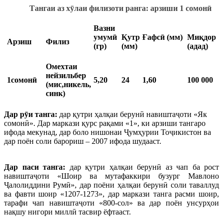
Тангаи аз хӯлаи филизоти ранга: арзиши 1 сомонӣ
Вазни
умумӣ
Қутр
Ғафсӣ (мм)
Миқдор
Арзиш
Филиз
(гр)
(мм)
(адад)
Омехтаи
нейзильбер
1сомонӣ
5,20
24
1,60
100 000
(мис,никель,
синк)
Дар рӯи танга:
дар қутри ҳалқаи берунӣ навиштаҷоти «Як
сомонӣ». Дар маркази қурс рақами «1», ки арзиши тангаро
ифода мекунад, дар боло нишонаи Ҷумҳурии Тоҷикистон ва
дар поён соли барориш – 2007 ифода шудааст.
Дар паси танга:
дар қутри ҳалқаи берунӣ аз чап ба рост
навиштаҷоти «Шоир ва мутафаккири бузург Мавлоно
Ҷалолиддини Румӣ», дар поёни ҳалқаи берунӣ соли таваллуд
ва фавти шоир «1207-1273», дар маркази танга расми шоир,
тарафи чап навиштаҷоти «800-сол» ва дар поён унсурҳои
нақшу нигори миллӣ тасвир ёфтааст.