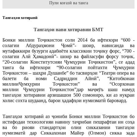
Пули коғазӣ ва танга
Тангаҳои хотиравӣ
Т
ангаҳои нави хотирави
и
БМТ
Бонки миллии Тоҷикистон соли 2014 ба ифтихори “600 -
солагии Абдураҳмони Ҷомӣ”- шоир, нависанда ва
мутафаккири бузурги адабиёти классикии тоҷику форс, “700 -
солагии Алӣ Ҳамадонӣ”- шоир ва файласуфи форсу тоҷик,
“20-солагии Конститутсияи Ҷумҳурии Тоҷикистон”, се адад
танга ба ифтихори “90-солагии пойтахти Ҷумҳурии
Тоҷикистон – шаҳри Душанбе” бо тасвирҳои “Театри опера ва
балети ба номи Садриддин Айнӣ”, “Китобхонаи
миллииҶумҳурии Тоҷикистон” ва “Осорхонаи
миллии Ҷумҳурии Тоҷикистон”дар маҷмӯъ шаш намуд
тангаҳои хотиравии арзишашон 500 сомониро, ки аз нуқраи
холис сохта шудаанд, барои ҳадафҳои нумизматӣ баровард.
Тангаҳои хотиравӣ аз ҷониби Бонки миллии Тоҷикистон бо
истифодаи технологияи навину таҷрибаи пешрафтаи ин соҳа
ва бо риояи стандартҳои олии сикказании тангаҳои
нумизматӣ дар Сиккахонаи Майер (Олмон) сикка зада