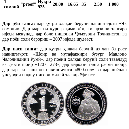
1
Нуқра
"proof"
20,00
16,65
35
2,50
1 000
сомонӣ
925
Дар рӯи танга:
дар қутри ҳалқаи берунӣ навиштаҷоти «Як
сомонӣ». Дар маркази қурс рақами «1», ки арзиши тангаро
ифода мекунад, дар боло нишонаи Ҷумҳурии Тоҷикистон ва
дар поён соли барориш – 2007 ифода шудааст.
Дар паси танга:
дар қутри ҳалқаи берунӣ аз чап ба рост
навиштаҷоти «Шоир ва мутафаккири бузург Мавлоно
Ҷалолиддини Румӣ», дар поёни ҳалқаи берунӣ соли таваллуд
ва фавти шоир «1207-1273», дар маркази танга расми шоир,
дар тарафи чапи он навиштаҷоти «800-сол» ва дар поёнаш
унсурҳои нақшу нигори миллӣ тасвир ёфтааст.