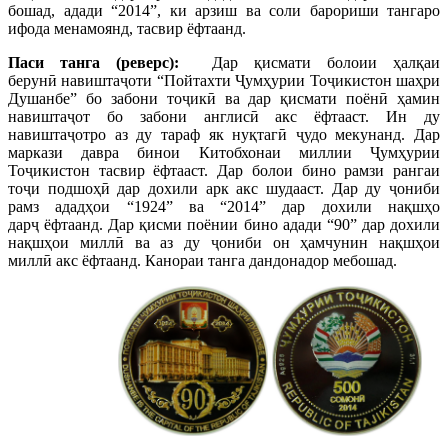
бошад, адади “2014”, ки арзиш ва соли барориши тангаро
ифода менамоянд, тасвир ёфтаанд.
Паси танга (реверс):
Дар қисмати болоии ҳалқаи
берунӣ навиштаҷоти “Пойтахти Ҷумҳурии Тоҷикистон шаҳри
Душанбе” бо забони тоҷикӣ ва дар қисмати поёнӣ ҳамин
навиштаҷот бо забони англисӣ акс ёфтааст. Ин ду
навиштаҷотро аз ду тараф як нуқтагӣ ҷудо мекунанд. Дар
маркази давра бинои Китобхонаи миллии Ҷумҳурии
Тоҷикистон тасвир ёфтааст. Дар болои бино рамзи рангаи
тоҷи подшоҳӣ дар дохили арк акс шудааст. Дар ду ҷониби
рамз ададҳои “1924” ва “2014” дар дохили нақшҳо
дарҷ ёфтаанд. Дар қисми поёнии бино адади “90” дар дохили
нақшҳои миллӣ ва аз ду ҷониби он ҳамчунин нақшҳои
миллӣ акс ёфтаанд. Канораи танга дандонадор мебошад.