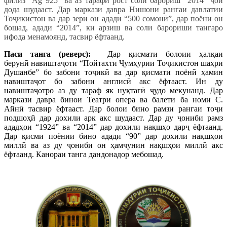
филиз “Ag 925” ва аз тарафи рост соли барориш “2014” ҷой
дода шудааст. Дар маркази давра Нишони рангаи давлатии
Тоҷикистон ва дар зери он адади “500 сомонӣ”, дар поёни он
бошад, адади “2014”, ки арзиш ва соли барориши тангаро
ифода менамоянд, тасвир ёфтаанд.
Паси танга (реверс):
Дар қисмати болоии ҳалқаи
берунӣ навиштаҷоти “Пойтахти Ҷумҳурии Тоҷикистон шаҳри
Душанбе” бо забони тоҷикӣ ва дар қисмати поёнӣ ҳамин
навиштаҷот бо забони англисӣ акс ёфтааст. Ин ду
навиштаҷотро аз ду тараф як нуқтагӣ ҷудо мекунанд. Дар
маркази давра бинои Театри опера ва балети ба номи С.
Айнӣ тасвир ёфтааст. Дар болои бино рамзи рангаи тоҷи
подшоҳӣ дар дохили арк акс шудааст. Дар ду ҷониби рамз
ададҳои “1924” ва “2014” дар дохили нақшҳо дарҷ ёфтаанд.
Дар қисми поёнии бино адади “90” дар дохили нақшҳои
миллӣ ва аз ду ҷониби он ҳамчунин нақшҳои миллӣ акс
ёфтаанд. Канораи танга дандонадор мебошад.