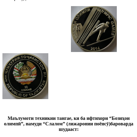
Маълумоти техникии тангае, ки ба ифтихори
“Бозиҳои
олимп
ӣ
”, намуди “Слалом” (лижаронии поёнс
ӯ
)бароварда
шудааст: