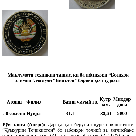
Маълумоти техникии тангае, ки ба ифтихори
“Бозиҳои
олимп
ӣ
”, намуди “Биатлон” бароварда шудааст:
Қутр
Миқдор
Арзиш
Филиз
Вазни
умумӣ гр.
мм.
дона
50 сомонӣ
Нуқра
31,1
38,61
5000
Р
ӯ
и танга (Аверс):
Дар ҳалқаи берунии қурс навиштаҷоти
“Ҷумҳурии Тоҷикистон” бо забонҳои тоҷикӣ ва англисӣакс
ёфта, ҳамчунин вазн (31,1) ва иёри филизи (Ag 925) танга