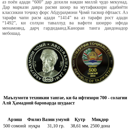
аз поён адади “600” дар дохили нақши миллӣ ҷудо мекунад.
Дар маркази давра расми шоир ва мутафаккири адабиёти
классикии тоҷику форс Абдураҳмони Ҷомӣ тасвир ёфтааст. Аз
тарафи чапи расм адади “1414” ва аз тарафи рост адади
“1492”, ки солҳои таваллуд ва вафоти шоирро ифода
менамоянд, дарҷ гардидаанд.Канораи танга дандонадор
мебошад.
Маълумоти техникии тангае, ки б
а ифтихори 700 - солагии
Ал
ӣ Ҳамадонӣ бароварда шудааст
Арзиш
Филиз
Вазни умумӣ
Қутр
Миқдор
500 сомонӣ
нуқра
31,10 гр.
38,61 мм.
2500 дона