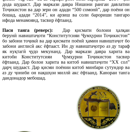
дода шудааст. Дар маркази давра Нишони рангаи давлатии
Тоҷикистон ва дар зери он адади “500 сомонӣ”, дар поёни он
бошад, адади “2014”, ки арзиш ва соли барориши тангаро
ифода менамоянд, тасвир ёфтаанд.
Паси танга (реверс):
Дар қисмати болоии ҳалқаи
берунӣ навиштаҷоти “Конститутсияи Ҷумҳурии Тоҷикистон”
бо забони тоҷикӣ ва дар қисмати поёнӣ ҳамин навиштаҷот бо
забони англисӣ акс ёфтааст. Ин ду навиштаҷотро аз ду тараф
як нуқтагӣ ҷудо мекунанд. Дар маркази давра харита ва
китоби Конститутсияи Ҷумҳурии Тоҷикистон тасвир
ёфтаанд. Дар болои харита ва китоб навиштаҷоти “ХХ сол”
дарҷ шудааст. Дар қисми поёнии китоб минбари сутундор ва
аз ду ҷониби он нақшҳои миллӣ акс ёфтаанд. Канораи танга
дандонадор мебошад.