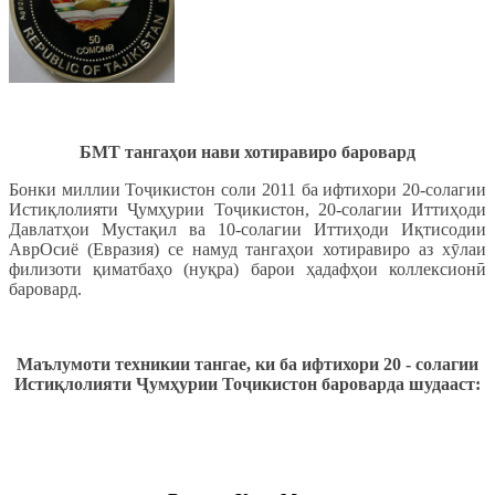
БМТ тангаҳои нави хотиравиро баровард
Бонки миллии Тоҷикистон соли 2011 ба ифтихори 20-солагии
Истиқлолияти Ҷумҳурии Тоҷикистон, 20-солагии Иттиҳоди
Давлатҳои Мустақил ва 10-солагии Иттиҳоди Иқтисодии
АврОсиё (Евразия) се намуд тангаҳои хотиравиро аз хӯлаи
филизоти қиматбаҳо (нуқра) барои ҳадафҳои коллексионӣ
баровард.
Маълумоти техникии тангае, ки ба ифтихори
20 - солагии
Истиқлолияти Ҷумҳурии Тоҷикистон бароварда шудааст: