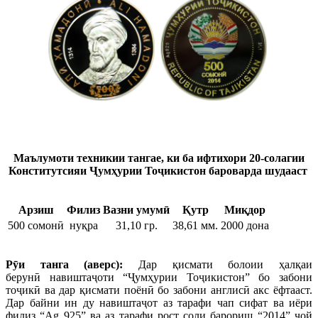
Маълумоти техникии тангае, ки б
а ифтихори 20-солагии
Конститутсияи Ҷумҳурии Тоҷикистон бароварда шудааст
Арзиш
Филиз
Вазни умумӣ
Қутр
Миқдор
500 сомонӣ
нуқра
31,10 гр.
38,61 мм.
2000 дона
Р
ӯ
и танга (аверс):
Дар қисмати болоии ҳалқаи
берунӣ навиштаҷоти “Ҷумҳурии Тоҷикистон” бо забони
тоҷикӣ ва дар қисмати поёнӣ бо забони англисӣ акс ёфтааст.
Дар байни ин ду навиштаҷот аз тарафи чап сифат ва иёри
филиз “Ag 925” ва аз тарафи рост соли барориш “2014” ҷой