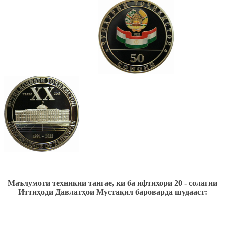
Маълумоти техникии тангае, ки ба ифтихори 20 - солагии
Иттиҳоди Давлатҳои Мустақил бароварда шудааст: