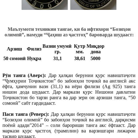
Маълумоти техникии тангае, ки ба ифтихори
“Бози
ҳ
ои
олимп
ӣ
”, намуди “
Ҷ
а
ҳ
иш аз
ҷ
астго
ҳ
”
бароварда шудааст:
Вазни
умумӣ
Қутр
Миқдор
Арзиш
Филиз
гр.
мм.
дона
50 сомонӣ
Нуқра
31,1
38,61
5000
Р
ӯ
и танга (Аверс):
Дар ҳалқаи берунии қурс навиштаҷоти
“Ҷумҳурии Тоҷикистон” бо забонҳои тоҷикӣ ва англисӣ акс
ёфта, ҳамчунин вазн (31,1) ва иёри филизи (Ag 925) танга
нишон дода шудааст. Дар маркази қурс Нишони давлатии
Тоҷикистон бо тарзи ранга ва дар зери он арзиши танга, “50
сомонӣ” сабт гардидааст.
Паси танга (Реверс):
Дар ҳалқаи берунии қурс навиштаҷоти
“Бозиҳои олимпӣ” бо забонҳои тоҷикӣ ва англисӣ, дарқисми
поёнӣ адади”2014” – соли барориши танга акс ёфтааст. Дар
маркази қурс ҷастгоҳ (трамплин) ва варзишгари лижарон
тасвир шудааст.