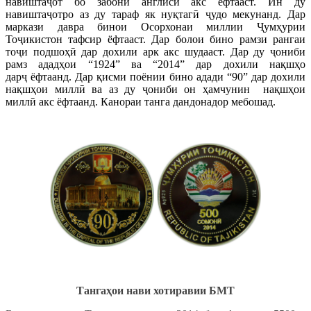
навиштаҷот бо забони англисӣ акс ёфтааст. Ин ду
навиштаҷотро аз ду тараф як нуқтагӣ ҷудо мекунанд. Дар
маркази давра бинои Осорхонаи миллии Ҷумҳурии
Тоҷикистон тафсир ёфтааст. Дар болои бино рамзи рангаи
тоҷи подшоҳӣ дар дохили арк акс шудааст. Дар ду ҷониби
рамз ададҳои “1924” ва “2014” дар дохили нақшҳо
дарҷ ёфтаанд. Дар қисми поёнии бино адади “90” дар дохили
нақшҳои миллӣ ва аз ду ҷониби он ҳамчунин нақшҳои
миллӣ акс ёфтаанд. Канораи танга дандонадор мебошад.
Тангаҳои нави хотиравии БМТ