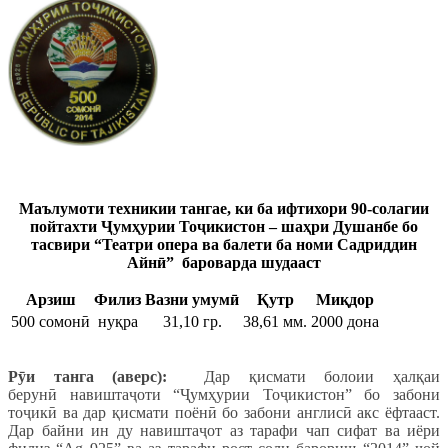
Маълумоти техникии тангае, ки б
а ифтихори 90-солагии
пойтахти Ҷумҳурии Тоҷикистон – шаҳри Душанбе бо
тасвири “Театри опера ва балети ба номи Садриддин
Айнӣ” бароварда шудааст
Арзиш
Филиз
Вазни умумӣ
Қутр
Миқдор
500 сомонӣ
нуқра
31,10 гр.
38,61 мм.
2000 дона
Р
ӯ
и танга (аверс):
Дар қисмати болоии ҳалқаи
берунӣ навиштаҷоти “Ҷумҳурии Тоҷикистон” бо забони
тоҷикӣ ва дар қисмати поёнӣ бо забони англисӣ акс ёфтааст.
Дар байни ин ду навиштаҷот аз тарафи чап сифат ва иёри