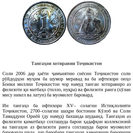
Тангаҳои хотиравии Тоҷикистон
Соли 2006 дар ҳаёти ҷамъиятию сиёсии Тоҷикистон соли
рӯйдодҳои муҳим ба шумор меравад ва ба ифтихори онҳо
Бонки миллии Тоҷикистон чор намуд тангаи хотиравиро аз
филизоти қи матбаҳо (тилло, нуқра) ва филизоти ранга (хӯлаи
мису никел ва латун) ба муомилот баровард.
Ин тангаҳо ба ифтихори XV– солагии Истиқлолияти
Тоҷикистон, 2700–солагии шаҳри бостонии Кӯлоб ва Соли
Тамаддуни Ориёӣ (ду намуд) бахшида шудаанд. Тангаҳои аз
филизоти қиматбаҳо сохташуда барои ҳадафҳои коллексионӣ
ва тангаҳои аз филизоти ранга сохташуда барои муомилот
бароварда шуда, дар баробари тангаҳои ҳамарзиши барориши