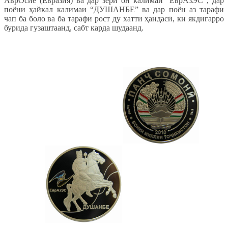
АврОсиё (Евразия) ва дар зери он калимаи “ЕврАзЭС”, дар
поёни ҳайкал калимаи “ДУШАНБЕ” ва дар поён аз тарафи
чап ба боло ва ба тарафи рост ду хатти ҳандасӣ, ки якдигарро
бурида гузаштаанд, сабт карда шудаанд.