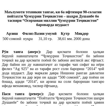
Маълумоти техникии тангае, ки б
а ифтихори 90-солагии
пойтахти Ҷумҳурии Тоҷикистон – шаҳри Душанбе бо
тасвири “Осорхонаи миллии Ҷумҳурии Тоҷикистон”
бароварда шудааст
Арзиш
Филиз
Вазни умумӣ
Қутр
Миқдор
500 сомонӣ
нуқра
31,10 гр.
38,61 мм.
2000 дона
Р
ӯ
и танга (аверс):
Дар қисмати болоии ҳалқаи
берунӣ навиштаҷоти “Ҷумҳурии Тоҷикистон” бо забони
тоҷикӣ ва дар қисмати поёнӣ бо забони англисӣ акс ёфтааст.
Дар байни ин ду навиштаҷот аз тарафи чап сифат ва иёри
филиз “Ag 925” ва аз тарафи рост соли барориш “2014” ҷой
дода шудааст. Дар маркази давра Нишони рангаи давлатии
Тоҷикистон ва дар зери он адади “500 сомонӣ”, дар поёни он
бошад, адади “2014”, ки арзиш ва соли барориши тангаро
ифода менамоянд, тасвир ёфтаанд.
Паси танга (реверс):
Дар қисмати болоии ҳалқаи
берунӣ навиштаҷоти “Пойтахти Ҷумҳурии Тоҷикистон шаҳри
Душанбе” бо забони тоҷикӣ ва дар қисмати поёнӣ ҳамин