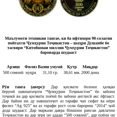
Маълумоти техникии тангае, ки б
а ифтихори 90-солагии
пойтахти Ҷумҳурии Тоҷикистон – шаҳри Душанбе бо
тасвири “Китобхонаи миллии Ҷумҳурии Тоҷикистон”
бароварда шудааст
Арзиш
Филиз
Вазни умумӣ
Қутр
Миқдор
500 сомонӣ
нуқра
31,10 гр.
38,61 мм.
2000 дона
Р
ӯ
и танга (аверс):
Дар қисмати болоии ҳалқаи
берунӣ навиштаҷоти “Ҷумҳурии Тоҷикистон” бо забони
тоҷикӣ ва дар қисмати поёнӣ бо забони англисӣ акс ёфтааст.
Дар байни ин ду навиштаҷот аз тарафи чап сифат ва иёри
филиз “Ag 925” ва аз тарафи рост соли барориш “2014” ҷой
дода шудааст. Дар маркази давра Нишони рангаи давлатии
Тоҷикистон ва дар зери он адади “500 сомонӣ”, дар поёни он