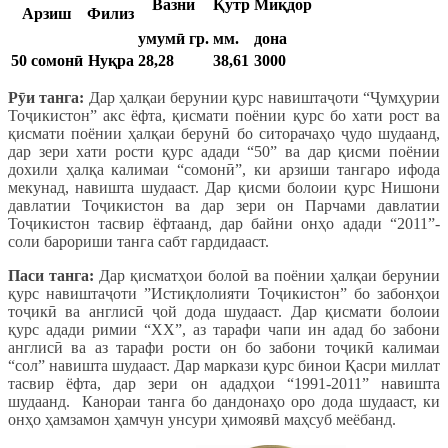
Вазни
Қутр
Миқдор
Арзиш
Филиз
умумӣ гр.
мм.
дона
50 сомонӣ
Нуқра
28,28
38,61
3000
Р
ӯи танга:
Дар ҳалқаи берунии қурс навиштаҷоти “Ҷумҳурии
Тоҷикистон” акс ёфта, қисмати поёнии қурс бо хати рост ва
қисмати поёнии ҳалқаи берунӣ бо ситорачаҳо ҷудо шудаанд,
дар зери хати рости қурс адади “50” ва дар қисми поёнии
дохили ҳалқа калимаи “сомонӣ”, ки арзиши тангаро ифода
мекунад, навишта шудааст. Дар қисми болоии қурс Нишони
давлатии Тоҷикистон ва дар зери он Парчами давлатии
Тоҷикистон тасвир ёфтаанд, дар байни онҳо адади “2011”-
соли барориши танга сабт гардидааст.
Паси танга:
Дар қисматҳои болоӣ ва поёнии ҳалқаи берунии
қурс навиштаҷоти ”Истиқлолияти Тоҷикистон” бо забонҳои
тоҷикӣ ва англисӣ ҷой дода шудааст. Дар қисмати болоии
қурс адади римии “ХХ”, аз тарафи чапи ин адад бо забони
англисӣ ва аз тарафи рости он бо забони тоҷикӣ калимаи
“сол” навишта шудааст. Дар маркази қурс бинои Қасри миллат
тасвир ёфта, дар зери он ададҳои “1991-2011” навишта
шудаанд. Канораи танга бо дандонаҳо оро дода шудааст, ки
онҳо ҳамзамон ҳамчун унсури ҳимоявӣ маҳсуб меёбанд.