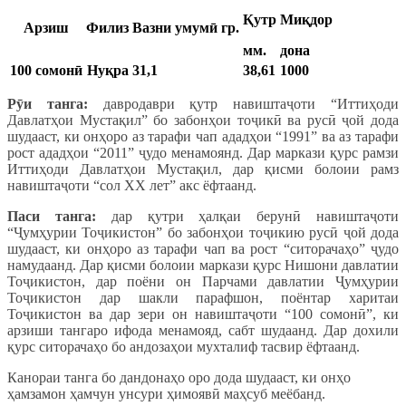
Қутр
Миқдор
Арзиш
Филиз
Вазни умумӣ гр.
мм.
дона
100 сомонӣ
Нуқра
31,1
38,61
1000
Р
ӯи танга:
давродаври қутр навиштаҷоти “Иттиҳоди
Давлатҳои Мустақил” бо забонҳои тоҷикӣ ва русӣ ҷой дода
шудааст, ки онҳоро аз тарафи чап ададҳои “1991” ва аз тарафи
рост ададҳои “2011” ҷудо менамоянд. Дар маркази қурс рамзи
Иттиҳоди Давлатҳои Мустақил, дар қисми болоии рамз
навиштаҷоти “сол ХХ лет” акс ёфтаанд.
Паси танга:
дар қутри ҳалқаи берунӣ навиштаҷоти
“Ҷумҳурии Тоҷикистон” бо забонҳои тоҷикию русӣ ҷой дода
шудааст, ки онҳоро аз тарафи чап ва рост “ситорачаҳо” ҷудо
намудаанд. Дар қисми болоии маркази қурс Нишони давлатии
Тоҷикистон, дар поёни он Парчами давлатии Ҷумҳурии
Тоҷикистон дар шакли парафшон, поёнтар харитаи
Тоҷикистон ва дар зери он навиштаҷоти “100 сомонӣ”, ки
арзиши тангаро ифода менамояд, сабт шудаанд. Дар дохили
қурс ситорачаҳо бо андозаҳои мухталиф тасвир ёфтаанд.
Канораи танга бо дандонаҳо оро дода шудааст, ки онҳо
ҳамзамон ҳамчун унсури ҳимоявӣ маҳсуб меёбанд.