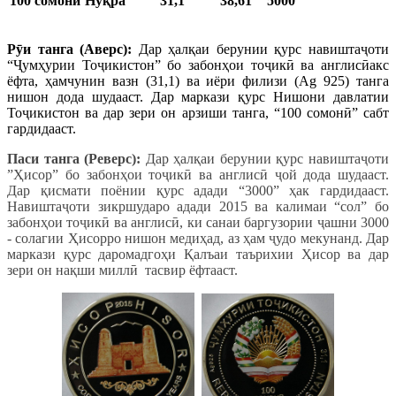
100 сомонӣ
Нуқра
31,1
38,61
5000
Р
ӯ
и танга (Аверс):
Дар ҳалқаи берунии қурс навиштаҷоти
“Ҷумҳурии Тоҷикистон” бо забонҳои тоҷикӣ ва англисӣакс
ёфта, ҳамчунин вазн (31,1) ва иёри филизи (Ag 925) танга
нишон дода шудааст. Дар маркази қурс Нишони давлатии
Тоҷикистон ва дар зери он арзиши танга, “100 сомонӣ” сабт
гардидааст.
Паси танга (Реверс):
Дар ҳалқаи берунии қурс навиштаҷоти
”Ҳисор” бо забонҳои тоҷикӣ ва англисӣ ҷой дода шудааст.
Дар қисмати поёнии қурс адади “3000” ҳак гардидааст.
Навиштаҷоти зикршударо адади 2015 ва калимаи “сол” бо
забонҳои тоҷикӣ ва англисӣ, ки санаи баргузории ҷашни 3000
- солагии Ҳисорро нишон медиҳад, аз ҳам ҷудо мекунанд. Дар
маркази қурс даромадгоҳи Қалъаи таърихии Ҳисор ва дар
зери он нақши миллӣ тасвир ёфтааст.