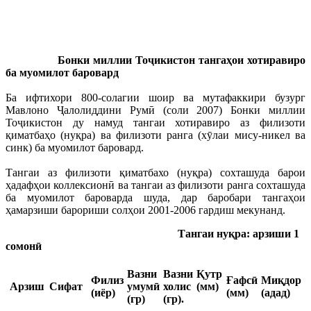
Бонки миллии Тоҷикистон тангаҳои хотиравиро
ба муомилот баровард
Ба ифтихори 800-солагии шоир ва мутафаккири бузург
Мавлоно Ҷалолиддини Румӣ (соли 2007) Бонки миллии
Тоҷикистон ду намуд тангаи хотиравиро аз филизоти
қиматбаҳо (нуқра) ва филизоти ранга (хӯлаи мису-никел ва
синк) ба муомилот баровард.
Тангаи аз филизоти қиматбахо (нуқра) сохташуда барои
ҳадафҳои коллексионӣ ва тангаи аз филизоти ранга сохташуда
ба муомилот бароварда шуда, дар баробари тангаҳои
ҳамарзиши барориши солҳои 2001-2006 гардиш мекунанд.
Тангаи нуқра: арзиши 1
сомонӣ
Вазни
Вазни
Қутр
Филиз
Ғафсӣ
Миқдор
Арзиш
Сифат
умумӣ
холис
(мм)
(иёр)
(мм)
(адад)
(гр)
(гр)
.