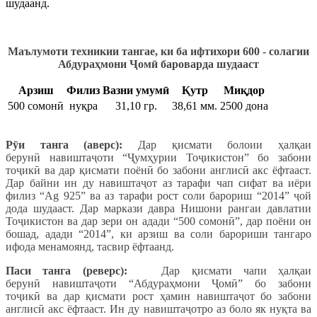
шудаанд.
Маълумоти техникии тангае, ки б
а ифтихори 600 - солагии
Абдураҳмони
Ҷ
ом
ӣ
бароварда шудааст
Арзиш
Филиз
Вазни умумӣ
Қутр
Миқдор
500 сомонӣ
нуқра
31,10 гр.
38,61 мм.
2500 дона
Р
ӯ
и танга (аверс):
Дар қисмати болоии ҳалқаи
берунӣ навиштаҷоти “Ҷумҳурии Тоҷикистон” бо забони
тоҷикӣ ва дар қисмати поёнӣ бо забони англисӣ акс ёфтааст.
Дар байни ин ду навиштаҷот аз тарафи чап сифат ва иёри
филиз “Ag 925” ва аз тарафи рост соли барориш “2014” ҷой
дода шудааст. Дар маркази давра Нишони рангаи давлатии
Тоҷикистон ва дар зери он адади “500 сомонӣ”, дар поёни он
бошад, адади “2014”, ки арзиш ва соли барориши тангаро
ифода менамоянд, тасвир ёфтаанд.
Паси танга (реверс):
Дар қисмати чапи ҳалқаи
берунӣ навиштаҷоти “Абдураҳмони Ҷомӣ” бо забони
тоҷикӣ ва дар қисмати рост ҳамин навиштаҷот бо забони
англисӣ акс ёфтааст. Ин ду навиштаҷотро аз боло як нуқта ва