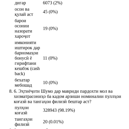
дигар
6073 (2%)
осон ва
45 (0%)
қулай аст
барои
осонии
19 (0%)
назорати
хароҷот
имконияти
иштирок дар
барномаҳои
бонусӣ ѐ
11 (0%)
гирифтани
кешбэк (cash
back)
бехатар
10 (0%)
мебошад
6. Эҳтиёҷоти Шумо дар мавриди пардохти мол ва
хизматрасониҳо ба кадом арзиши номиналии пуллҳои
коғазӣ ва тангаҳои филизӣ бештар аст?
пулҳои
328943 (98.19%)
коғазӣ
тангаҳои
20 (0.01%)
филизӣ