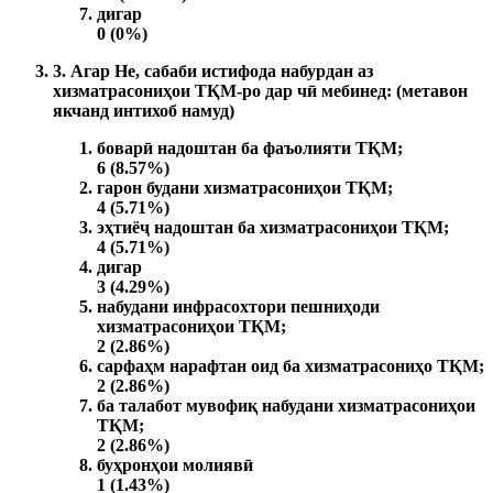
дигар
0 (0%)
3. Агар Не, сабаби истифода набурдан аз
хизматрасониҳои ТҚМ-ро дар чӣ мебинед: (метавон
якчанд интихоб намуд)
боварӣ надоштан ба фаъолияти ТҚМ;
6 (8.57%)
гарон будани хизматрасониҳои ТҚМ;
4 (5.71%)
эҳтиёҷ надоштан ба хизматрасониҳои ТҚМ;
4 (5.71%)
дигар
3 (4.29%)
набудани инфрасохтори пешниҳоди
хизматрасониҳои ТҚМ;
2 (2.86%)
сарфаҳм нарафтан оид ба хизматрасониҳо ТҚМ;
2 (2.86%)
ба талабот мувофиқ набудани хизматрасониҳои
ТҚМ;
2 (2.86%)
буҳронҳои молиявӣ
1 (1.43%)