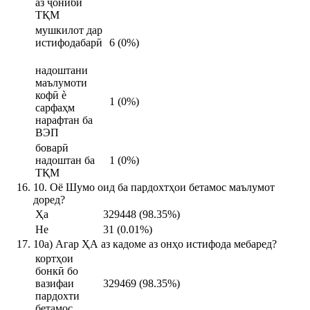
аз ҷониби
ТҚМ
мушкилот дар
истифодабарӣ
6 (0%)
надоштани
маълумоти
кофӣ ѐ
1 (0%)
сарфаҳм
нарафтан ба
ВЭП
боварӣ
надоштан ба
1 (0%)
ТҚМ
10. Оё Шумо оид ба пардохтҳои бетамос маълумот
доред?
Ҳа
329448 (98.35%)
Не
31 (0.01%)
10a) Агар ҲА аз кадоме аз онҳо истифода мебаред?
кортҳои
бонкӣ бо
вазифаи
329469 (98.35%)
пардохти
бетамос