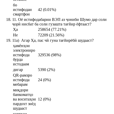
бо
истифодаи
42 (0.01%)
смартфон
11. Оё истифодабарии ВЭП аз ҷониби Шумо дар соли
ҷорӣ нисбат ба соли гузашта тағйир ёфтааст?
Ҳа
258654 (77.21%)
Не
72209 (21.56%)
11а) Агар Ҳа, пас чӣ гуна тағйирёбӣ шудааст?
ҳамѐнҳои
электрониро
истифода
329536 (98%)
бурда
истодаам
дигар
5390 (2%)
QR-рамзро
истифода
24 (0%)
мебарам
миқдори
банкоматҳо
ва воситаҳои
12 (0%)
пардохт зиѐд
шудааст
кортҳои