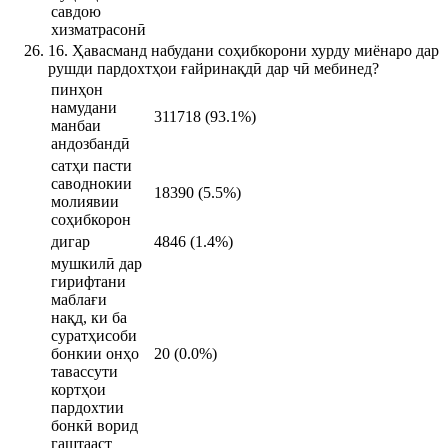
савдою
хизматрасонӣ
16. Ҳавасманд набудани соҳибкорони хурду миёнаро дар
рушди пардохтҳои ғайринақдӣ дар чӣ мебинед?
пинҳон
намудани
311718 (93.1%)
манбаи
андозбандӣ
сатҳи пасти
саводнокии
18390 (5.5%)
молиявии
соҳибкорон
дигар
4846 (1.4%)
мушкилӣ дар
гирифтани
маблағи
нақд, ки ба
суратҳисоби
бонкии онҳо
20 (0.0%)
тавассути
кортҳои
пардохтии
бонкӣ ворид
гаштааст