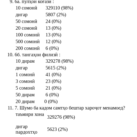
6а. пулҳои коғазӣ :
10 сомонӣ
329110 (98%)
дигар
5807 (2%)
50 сомонӣ
24 (0%)
20 сомонӣ
13 (0%)
100 сомонӣ
13 (0%)
500 сомонӣ
12 (0%)
200 сомонӣ
6 (0%)
6б. тангаҳои филизӣ :
10 дирам
329278 (98%)
дигар
5615 (2%)
1 сомонӣ
41 (0%)
3 сомонӣ
23 (0%)
5 сомонӣ
21 (0%)
50 дирам
6 (0%)
20 дирам
0 (0%)
7. Шумо ба кадом самтҳо бештар хароҷот менамоед?
таъмири хона
329276 (98%)
дигар
5623 (2%)
пардохтҳо