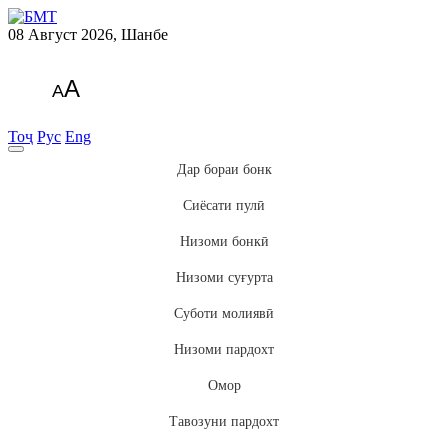
08 Август 2026, Шанбе
A
A
Тоҷ
Рус
Eng
Дар бораи бонк
Сиёсати пулӣ
Низоми бонкӣ
Низоми суғурта
Суботи молиявӣ
Низоми пардохт
Омор
Тавозуни пардохт