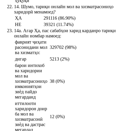
ҳуқуқӣ
14. Шумо, тариқи онлайн мол ва хизматрасониҳо
харидорӣ менамоед?
ҲА
291116 (86.90%)
НЕ
39321 (11.74%)
14а. Агар Ҳа, пас сабабҳои харид карданро тариқи
онлайн номбар намоед:
фаврият ҷиҳати
расонидани мол
329702 (98%)
ва хизматҳо:
дигар
5213 (2%)
барои интихоб
ва харидории
мол ва
хизматрасониҳо
38 (0%)
имкониятҳои
зиѐд пайдо
мегарданд
иттилооти
харидорон доир
ба мол ва
12 (0%)
хизматрасонӣ
зиѐд ва дастрас
мегардад