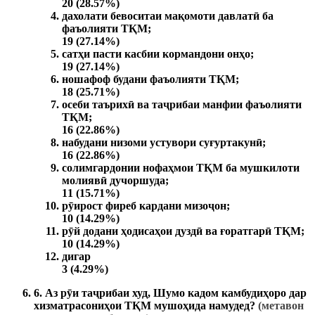
20 (28.57%)
дахолати бевоситаи мақомоти давлатӣ ба
фаъолияти ТҚМ;
19 (27.14%)
сатҳи пасти касбии кормандони онҳо;
19 (27.14%)
ношафоф будани фаъолияти ТҚМ;
18 (25.71%)
осеби таърихӣ ва таҷрибаи манфии фаъолияти
ТҚМ;
16 (22.86%)
набудани низоми устувори суғуртакунӣ;
16 (22.86%)
солимгардонии нофаҳмои ТҚМ ба мушкилоти
молиявӣ дучоршуда;
11 (15.71%)
рӯирост фиреб кардани мизоҷон;
10 (14.29%)
рӯй додани ҳодисаҳои дуздӣ ва ғоратгарӣ ТҚМ;
10 (14.29%)
дигар
3 (4.29%)
6. Аз рӯи таҷрибаи худ, Шумо кадом камбудиҳоро дар
хизматрасониҳои ТҚМ мушоҳида намудед?
(метавон