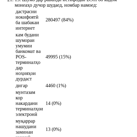
монеаҳо дучор шудаед, номбар намоед:
дастрасии
нокифоятӣ
280497 (84%)
ба шабакаи
интернет
кам будани
шумораи
умумии
банкомат ва
POS-
49995 (15%)
терминалҳо
дар
ноҳияҳои
дурдаст
дигар
4460 (1%)
мунтазам
кор
накардани
14 (0%)
терминалҳои
электронӣ
муқаррар
нашудани
13 (0%)
заминаи