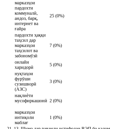
марказҳои
пардохти
коммуналӣ,
25 (0%)
андоз, барқ,
интернет ва
ғайра
пардохти ҳаққи
таҳсил дар
марказҳои
7 (0%)
таҳсилот ва
забономӯзӣ
онлайн
5 (0%)
харидорӣ
нуқтаҳои
фурӯши
3 (0%)
сузишворӣ
(АЗС)
нақлиѐти
мусофиркашонӣ
2 (0%)
марказҳои
интиқоли
1 (0%)
маблағ
13. Шумо дар раванди истифодаи ВЭП бо кадом