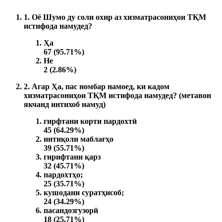
1. Оё Шумо ду соли охир аз хизматрасониҳои ТҚМ
истифода намудед?
Ҳа
67 (95.71%)
Не
2 (2.86%)
2. Агар Ҳа, пас номбар намоед, ки кадом
хизматрасониҳои ТҚМ истифода намудед? (метавон
якчанд интихоб намуд)
гирфтани корти пардохтӣ
45 (64.29%)
интиқоли маблағҳо
39 (55.71%)
гирифтани қарз
32 (45.71%)
пардохтҳо;
25 (35.71%)
кушодани суратҳисоб;
24 (34.29%)
пасандозгузорӣ
18 (25.71%)