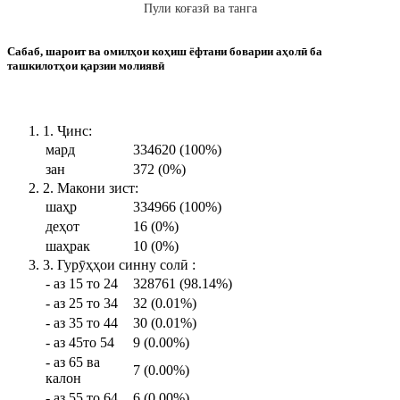
Пули коғазӣ ва танга
Сабаб, шароит ва омилҳои коҳиш ёфтани боварии аҳолӣ ба
ташкилотҳои қарзии молиявӣ
1. Ҷинс:
мард
334620 (100%)
зан
372 (0%)
2. Макони зист:
шаҳр
334966 (100%)
деҳот
16 (0%)
шаҳрак
10 (0%)
3. Гурӯҳҳои синну солӣ :
- аз 15 то 24
328761 (98.14%)
- аз 25 то 34
32 (0.01%)
- аз 35 то 44
30 (0.01%)
- аз 45то 54
9 (0.00%)
- аз 65 ва
7 (0.00%)
калон
- аз 55 то 64
6 (0.00%)