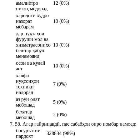
амалиѐтро
12 (0%)
нигоҳ медорад
хароҷоти худро
назорат
10 (0%)
мебарам
дар нуқтаҳои
фурӯши мол ва
хизматрасониҳо
10 (0%)
бештар қабул
менамоянд
осон ва қулай
10 (0%)
аст
хавфи
нуқсонҳои
7 (0%)
техникӣ
надорад
аз рӯи одат
5 (0%)
мебошад
бехатар
2 (0%)
мебошад
5б. Агар ғайринақдӣ, пас сабабҳои онро номбар намоед:
босуръатии
328834 (98%)
пардохт