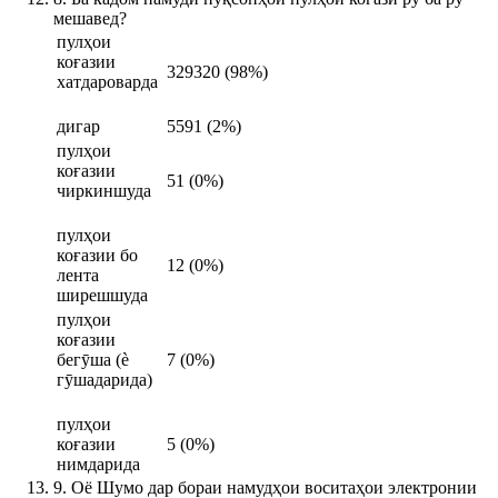
мешавед?
пулҳои
коғазии
329320 (98%)
хатдароварда
дигар
5591 (2%)
пулҳои
коғазии
51 (0%)
чиркиншуда
пулҳои
коғазии бо
12 (0%)
лента
ширешшуда
пулҳои
коғазии
бегӯша (ѐ
7 (0%)
гӯшадарида)
пулҳои
коғазии
5 (0%)
нимдарида
9. Оё Шумо дар бораи намудҳои воситаҳои электронии