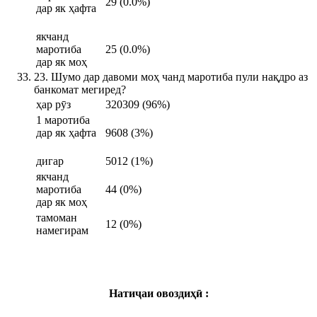
29 (0.0%)
дар як ҳафта
якчанд
маротиба
25 (0.0%)
дар як моҳ
23. Шумо дар давоми моҳ чанд маротиба пули нақдро аз
банкомат мегиред?
ҳар рӯз
320309 (96%)
1 маротиба
дар як ҳафта
9608 (3%)
дигар
5012 (1%)
якчанд
маротиба
44 (0%)
дар як моҳ
тамоман
12 (0%)
намегирам
Натиҷаи овоздиҳӣ :