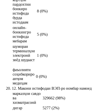
пардохтии
бонкиро
8 (0%)
истифода
бурда
истодаам
онлайн-
бонкингро
5 (0%)
истифода
мебарам
шумораи
терминалҳои
электронӣ
1 (0%)
зиѐд шудааст
фаъолияти
соҳибкориро
0 (0%)
анҷом
медиҳам
12. Макони истифодаи ВЭП-ро номбар намоед
марказҳои савдо
ва
329662 (98%)
хизматрасонӣ
дигар
5277 (2%)