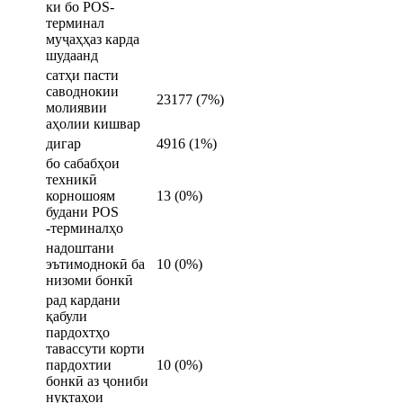
ки бо POS-
терминал
муҷаҳҳаз карда
шудаанд
сатҳи пасти
саводнокии
23177 (7%)
молиявии
аҳолии кишвар
дигар
4916 (1%)
бо сабабҳои
техникӣ
корношоям
13 (0%)
будани POS
-терминалҳо
надоштани
эътимоднокӣ ба
10 (0%)
низоми бонкӣ
рад кардани
қабули
пардохтҳо
тавассути корти
пардохтии
10 (0%)
бонкӣ аз ҷониби
нуқтаҳои