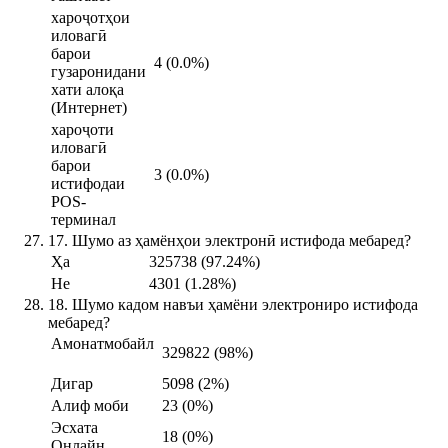
хароҷотҳои
иловагӣ
барои
4 (0.0%)
гузаронидани
хати алоқа
(Интернет)
хароҷоти
иловагӣ
барои
3 (0.0%)
истифодаи
POS-
терминал
17. Шумо аз ҳамёнҳои электронӣ истифода мебаред?
Ҳа
325738 (97.24%)
Не
4301 (1.28%)
18. Шумо кадом навъи ҳамёни электрониро истифода
мебаред?
Амонатмобайл
329822 (98%)
Дигар
5098 (2%)
Алиф моби
23 (0%)
Эсхата
18 (0%)
Онлайн