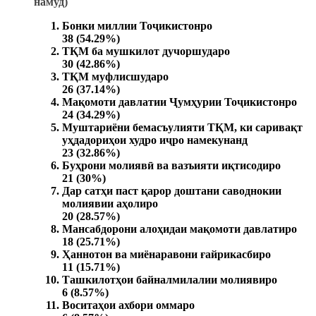
намуд)
Бонки миллии Тоҷикистонро
38 (54.29%)
ТҚМ ба мушкилот дучоршударо
30 (42.86%)
ТҚМ муфлисшударо
26 (37.14%)
Мақомоти давлатии Ҷумҳурии Тоҷикистонро
24 (34.29%)
Муштариёни бемасъулияти ТҚМ, ки саривақт
уҳдадориҳои худро иҷро намекунанд
23 (32.86%)
Буҳрони молиявӣ ва вазъияти иқтисодиро
21 (30%)
Дар сатҳи паст қарор доштани саводнокии
молиявии аҳолиро
20 (28.57%)
Мансабдорони алоҳидаи мақомоти давлатиро
18 (25.71%)
Ҳаннотон ва миёнаравони ғайрикасбиро
11 (15.71%)
Ташкилотҳои байналмилалии молиявиро
6 (8.57%)
Воситаҳои ахбори оммаро