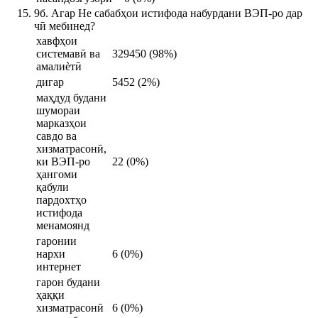
9б. Агар Не сабабҳои истифода набурдани ВЭП-ро дар
чӣ мебинед?
хавфҳои
системавӣ ва
329450 (98%)
амалиѐтӣ
дигар
5452 (2%)
маҳдуд будани
шумораи
марказҳои
савдо ва
хизматрасонӣ,
ки ВЭП-ро
22 (0%)
ҳангоми
қабули
пардохтҳо
истифода
менамоянд
гаронии
нархи
6 (0%)
интернет
гарон будани
ҳаққи
хизматрасонӣ
6 (0%)