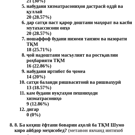
21 (30%)
набудани хизматрасониҳои дастрасӣ оддӣ ва
қуллай
20 (28.57%)
дар сатҳи паст қарор доштани маҳорат ва касби
мутахассисони онҳо
20 (28.57%)
ношаффоф будани низоми танзим ва назорати
ТҚМ
18 (25.71%)
ҷой надоштани масъулият ва ростқавлии
роҳбарияти ТҚМ
16 (22.86%)
набудани иртибот бо ҷомеа
14 (20%)
сатҳи баланди ришваситонӣ ва ришвахурӣ
13 (18.57%)
кам будани нуқтаҳои пешниҳоди
хизматрасониҳо
9 (12.86%)
дигар
0 (0%)
8. Ба коҳиш ёфтани боварии аҳолӣ ба ТҚМ Шумо
киро айбдор меҳисобед?
(метавон якчанд интихоб