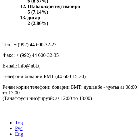
6 (8.57%)
Шабакаҳои иҷтимоиро
5 (7.14%)
дигар
2 (2.86%)
Тел.: + (992) 44 600-32-27
Факс: + (992) 44 600-32-35
Е-mail: info@nbt.tj
Телефони боварии БМТ (44-600-15-20)
Реҷаи кории телефони боварии БМТ: душанбе - ҷумъа аз 08:00
то 17:00
(Танаффуси нисфирӯзӣ: аз 12:00 то 13:00)
Тоҷ
Рус
Eng