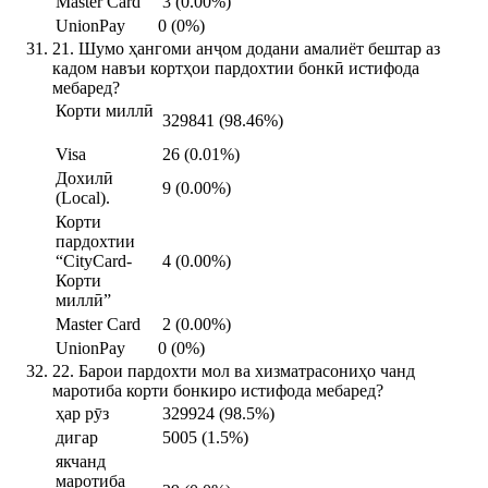
Master Card
3 (0.00%)
UnionPay
0 (0%)
21. Шумо ҳангоми анҷом додани амалиёт бештар аз
кадом навъи кортҳои пардохтии бонкӣ истифода
мебаред?
Корти миллӣ
329841 (98.46%)
Visa
26 (0.01%)
Дохилӣ
9 (0.00%)
(Local).
Корти
пардохтии
“CityCard-
4 (0.00%)
Корти
миллӣ”
Master Card
2 (0.00%)
UnionPay
0 (0%)
22. Барои пардохти мол ва хизматрасониҳо чанд
маротиба корти бонкиро истифода мебаред?
ҳар рӯз
329924 (98.5%)
дигар
5005 (1.5%)
якчанд
маротиба