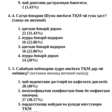
ҷой доштани дастрасиҳои бавосита;
1 (1.43%)
4. Сатҳи боварии Шумо нисбати ТҚМ чӣ гуна ҳаст?
(танҳо як интихоб)
қисман боварӣ дорам.
22 (31.43%)
пурра боварӣ надорам
16 (22.86%)
қисман боварӣ надорам
16 (22.86%)
пурра боварӣ дорам
14 (20%)
5. Сабабҳои нобоварии худро нисбати ТҚМ дар чӣ
мебинед?
(метавон якчанд интихоб намуд)
ҷой надоштани дастгирӣ ва кафолати давлатӣ;
28 (40%)
номувофиқатии манфиатҳои бонк бо мафиатҳои
мизоҷон;
27 (38.57%)
пардохтпазир набудан ва рушди ноустувори
ТҚМ