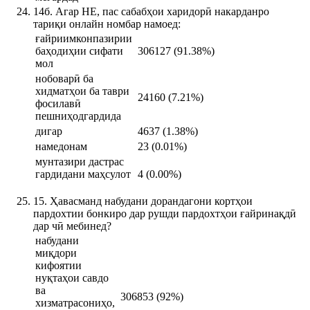
14б. Агар НЕ, пас сабабҳои харидорӣ накарданро
тариқи онлайн номбар намоед:
ғайриимконпазирии
баҳодиҳии сифати
306127 (91.38%)
мол
нобоварӣ ба
хидматҳои ба таври
24160 (7.21%)
фосилавӣ
пешниҳодгардида
дигар
4637 (1.38%)
намедонам
23 (0.01%)
мунтазири дастрас
гардидани маҳсулот
4 (0.00%)
15. Ҳавасманд набудани дорандагони кортҳои
пардохтии бонкиро дар рушди пардохтҳои ғайринақдӣ
дар чӣ мебинед?
набудани
миқдори
кифоятии
нуқтаҳои савдо
ва
306853 (92%)
хизматрасониҳо,