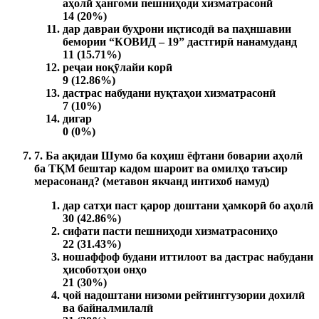
аҳолӣ ҳангоми пешниҳоди хизматрасонӣ
14 (20%)
дар давраи буҳрони иқтисодӣ ва паҳншавии
бемории “КОВИД – 19” дастгирӣ нанамуданд
11 (15.71%)
реҷаи ноқӯлайи корӣ
9 (12.86%)
дастрас набудани нуқтаҳои хизматрасонӣ
7 (10%)
дигар
0 (0%)
7. Ба ақидаи Шумо ба коҳиш ёфтани боварии аҳолӣ
ба ТҚМ бештар кадом шароит ва омилҳо таъсир
мерасонанд?
(метавон якчанд интихоб намуд)
дар сатҳи паст қарор доштани ҳамкорӣ бо аҳолӣ
30 (42.86%)
сифати пасти пешниҳоди хизматрасониҳо
22 (31.43%)
ношаффоф будани иттилоот ва дастрас набудани
ҳисоботҳои онҳо
21 (30%)
ҷой надоштани низоми рейтинггузории дохилӣ
ва байналмилалӣ