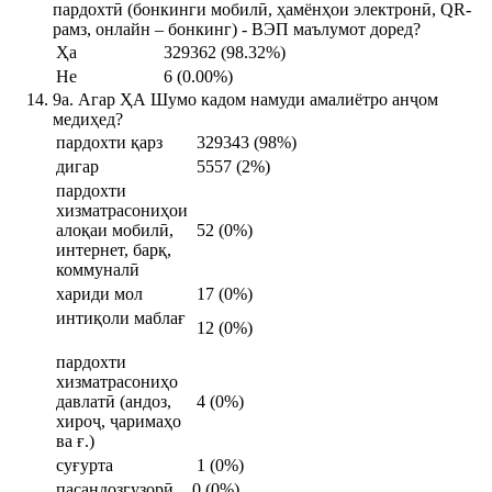
пардохтӣ (бонкинги мобилӣ, ҳамёнҳои электронӣ, QR-
рамз, онлайн – бонкинг) - ВЭП маълумот доред?
Ҳа
329362 (98.32%)
Не
6 (0.00%)
9а. Агар ҲА Шумо кадом намуди амалиётро анҷом
медиҳед?
пардохти қарз
329343 (98%)
дигар
5557 (2%)
пардохти
хизматрасониҳои
алоқаи мобилӣ,
52 (0%)
интернет, барқ,
коммуналӣ
хариди мол
17 (0%)
интиқоли маблағ
12 (0%)
пардохти
хизматрасониҳо
давлатӣ (андоз,
4 (0%)
хироҷ, ҷаримаҳо
ва ғ.)
суғурта
1 (0%)
пасандозгузорӣ
0 (0%)