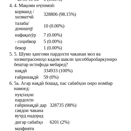
4. Мақоми иҷтимоӣ:
корманд /
328806 (98.15%)
хизматчӣ
талаба/
10 (0.00%)
донишҷӯ
нафақахӯр
7 (0.00%)
- соҳибкор
5 (0.00%)
бекор
1 (0.00%)
5. Шумо ҳангоми пардохти чаканаи мол ва
хизматрасониҳо кадом шакли ҳисоббаробаркуниро
бештар истифода мебаред?
нақдӣ
334933 (100%)
ғайринақдӣ
59 (0%)
5а. Агар нақдӣ бошад, пас сабабҳои онро номбар
намоед:
нуқтаҳои
пардохти
ғайринақдӣ дар
328735 (98%)
савдои чакана
вуҷуд надорад
дигар сабабҳо
6201 (2%)
махфияти