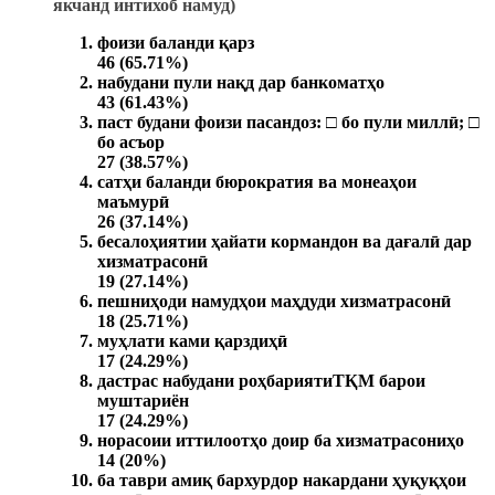
якчанд интихоб намуд)
фоизи баланди қарз
46 (65.71%)
набудани пули нақд дар банкоматҳо
43 (61.43%)
паст будани фоизи пасандоз: □ бо пули миллӣ; □
бо асъор
27 (38.57%)
сатҳи баланди бюрократия ва монеаҳои
маъмурӣ
26 (37.14%)
бесалоҳиятии ҳайати кормандон ва дағалӣ дар
хизматрасонӣ
19 (27.14%)
пешниҳоди намудҳои маҳдуди хизматрасонӣ
18 (25.71%)
муҳлати ками қарздиҳӣ
17 (24.29%)
дастрас набудани роҳбариятиТҚМ барои
муштариён
17 (24.29%)
норасоии иттилоотҳо доир ба хизматрасониҳо
14 (20%)
ба таври амиқ бархурдор накардани ҳуқуқҳои