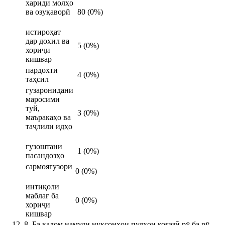
хариди молҳо
ва озуқаворӣ
80 (0%)
истироҳат
дар дохил ва
5 (0%)
хориҷи
кишвар
пардохти
4 (0%)
таҳсил
гузаронидани
маросими
туй,
3 (0%)
маъракаҳо ва
таҷлили идҳо
гузоштани
1 (0%)
пасандозҳо
сармоягузорӣ
0 (0%)
интиқоли
маблағ ба
0 (0%)
хориҷи
кишвар
8. Ба кадом намуди нуқсонҳои пулҳои коғазӣ рӯ ба рӯ