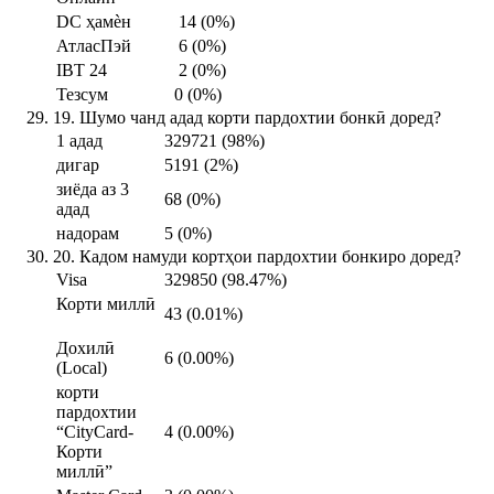
DC ҳамѐн
14 (0%)
АтласПэй
6 (0%)
IBT 24
2 (0%)
Тезсум
0 (0%)
19. Шумо чанд адад корти пардохтии бонкӣ доред?
1 адад
329721 (98%)
дигар
5191 (2%)
зиёда аз 3
68 (0%)
адад
надорам
5 (0%)
20. Кадом намуди кортҳои пардохтии бонкиро доред?
Visa
329850 (98.47%)
Корти миллӣ
43 (0.01%)
Дохилӣ
6 (0.00%)
(Local)
корти
пардохтии
“CityCard-
4 (0.00%)
Корти
миллӣ”