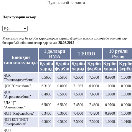
Пули коғазӣ ва танга
Нархгузории асъор
Маълумот оид ба қурби қарордодҳои хариду фурӯши асъори хориҷӣ бо сомонӣ дар
бозори байнибонкии асъор дар санаи:
28.08.2015
1 доллари
10 рубли
1 EURO
ИМА
Русия
Бонкҳои
ташкилкунанда
Қурби
Қурби
Қурби
Қурби
Қурби
Қурб
харид
фурӯш
харид
фурӯш
харид
фурӯ
ҶСК
6.5600
6.5800
7.5000
7.5300
0.9800
1.0000
"Тоҷиксодиротбонк"
ҶСК "Ориёнбонк"
6.3198
0.0000
7.1035
0.0000
1.0000
0.0000
ҶСК
6.4000
6.5000
7.5000
7.6000
1.0000
1.0500
"Агроинвестбонк"
БДА ҶТ
6.5600
6.5800
7.4500
7.4600
0.9700
0.9900
"Амонатбонк"
ҶСП "Кафолатбонк"
6.3400
6.3600
7.4000
7.4200
0.9900
1.0000
ҶСП БСТ ТИСТ
6.5600
6.5800
7.5000
7.5200
1.0000
1.0100
"Тоҷпромбонк"
ҶСП