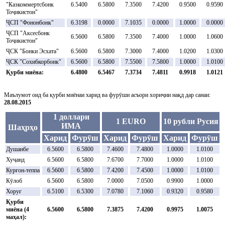
"Казкоммертсбонк
6.5400
6.5800
7.3500
7.4200
0.9500
0.9590
Тоҷикистон"
ҶСП "Фононбонк"
6.3198
0.0000
7.1035
0.0000
1.0000
0.0000
ҶСП "Аксесбонк
6.5600
6.5800
7.3500
7.4000
1.0000
1.0600
Тоҷикистон"
ҶСК "Бонки Эсхата"
6.5600
6.5800
7.3000
7.4000
1.0200
1.0300
ҶСК "Сохибкорбонк"
6.5600
6.5800
7.5500
7.5800
1.0000
1.0100
Қурби миёна:
6.4800
6.5467
7.3734
7.4811
0.9918
1.0121
Маълумот оид ба қурби миёнаи харид ва фурӯши асъори хориҷии нақд дар санаи:
28.08.2015
1 доллари
1 EURO
10 рубли Русия
ИМА
Шаҳрҳо
Харид
Фурӯш
Харид
Фурӯш
Харид
Фурӯш
Душанбе
6.5600
6.5800
7.4600
7.4800
1.0000
1.0100
Хуҷанд
6.5600
6.5800
7.6700
7.7000
1.0000
1.0100
Курғон-теппа
6.5600
6.5800
7.4200
7.4500
1.0000
1.0100
Кӯлоб
6.5600
6.5800
7.0000
7.0500
0.9900
1.0000
Хоруғ
6.5100
6.5300
7.0780
7.1060
0.9320
0.9580
Қурби
миёна (4
6.5600
6.5800
7.3875
7.4200
0.9975
1.0075
маҳал):