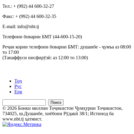
Тел.: + (992) 44 600-32-27
Факс: + (992) 44 600-32-35
Е-mail: info@nbt.tj
Телефони боварии БМТ (44-600-15-20)
Реҷаи кории телефони боварии БМТ: душанбе - ҷумъа аз 08:00
то 17:00
(Танаффуси нисфирӯзӣ: аз 12:00 то 13:00)
Тоҷ
Рус
Eng
Поиск
© 2026 Бонки миллии Тоҷикистон Ҷумҳурии Тоҷикистон,
734025, ш.Душанбе, хиёбони Рӯдакӣ 38/1; Истинод ба
www.nbt.tj ҳатмист.