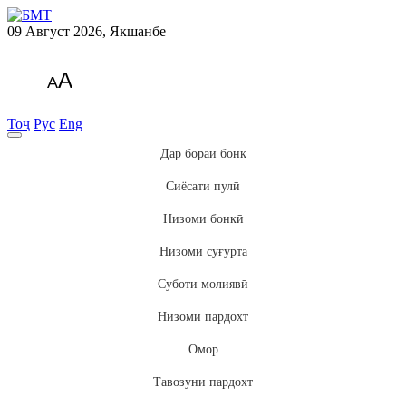
09 Август 2026, Якшанбе
A
A
Тоҷ
Рус
Eng
Дар бораи бонк
Сиёсати пулӣ
Низоми бонкӣ
Низоми суғурта
Суботи молиявӣ
Низоми пардохт
Омор
Тавозуни пардохт