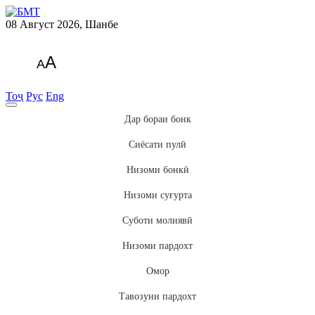
08 Август 2026, Шанбе
A
A
Тоҷ
Рус
Eng
Дар бораи бонк
Сиёсати пулӣ
Низоми бонкӣ
Низоми суғурта
Суботи молиявӣ
Низоми пардохт
Омор
Тавозуни пардохт