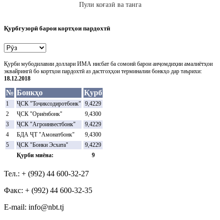
Пули коғазӣ ва танга
Қурбгузорӣ барои кортҳои пардохтӣ
Қурби мубодилавии доллари ИМА нисбат ба сомонӣ барои анҷомдиҳии амалиётҳои
эквайрингӣ бо кортҳои пардохтӣ аз дастгоҳҳои терминалии бонкҳо дар таърихи:
18.12.2018
№
Бонкҳо
Қурб
1
ҶСК "Тоҷиксодиротбонк"
9,4229
2
ҶСК "Ориёнбонк"
9,4300
3
ҶСК "Агроинвестбонк"
9,4229
4
БДА ҶТ "Амонатбонк"
9,4300
5
ҶСК "Бонки Эсхата"
9,4229
Қурби миёна:
9
Тел.: + (992) 44 600-32-27
Факс: + (992) 44 600-32-35
Е-mail: info@nbt.tj