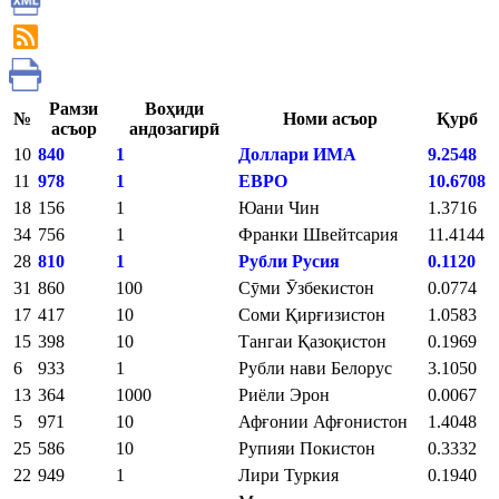
Рамзи
Воҳиди
№
Номи асъор
Қурб
асъор
андозагирӣ
10
840
1
Доллари ИМА
9.2548
11
978
1
ЕВРО
10.6708
18
156
1
Юани Чин
1.3716
34
756
1
Франки Швейтсария
11.4144
28
810
1
Рубли Русия
0.1120
31
860
100
Сӯми Ӯзбекистон
0.0774
17
417
10
Соми Қирғизистон
1.0583
15
398
10
Тангаи Қазоқистон
0.1969
6
933
1
Рубли нави Белорус
3.1050
13
364
1000
Риёли Эрон
0.0067
5
971
10
Афғонии Афғонистон
1.4048
25
586
10
Рупияи Покистон
0.3332
22
949
1
Лири Туркия
0.1940