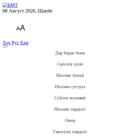
08 Август 2026, Шанбе
A
A
Тоҷ
Рус
Eng
Дар бораи бонк
Сиёсати пулӣ
Низоми бонкӣ
Низоми суғурта
Суботи молиявӣ
Низоми пардохт
Омор
Тавозуни пардохт