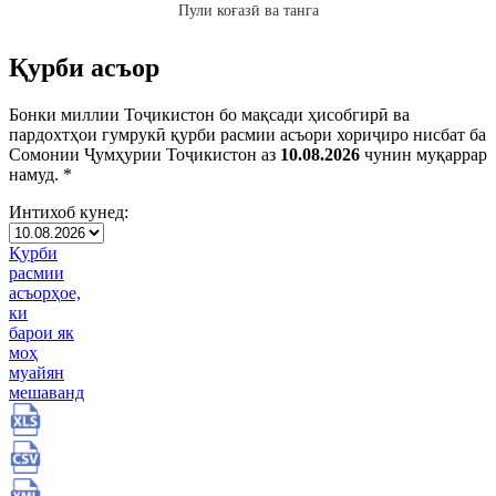
Пули коғазӣ ва танга
Қурби асъор
Бонки миллии Тоҷикистон бо мақсади ҳисобгирӣ ва
пардохтҳои гумрукӣ қурби расмии асъори хориҷиро нисбат ба
Сомонии Ҷумҳурии Тоҷикистон аз
10.08.2026
чунин муқаррар
намуд. *
Интихоб кунед:
Қурби
расмии
асъорҳое,
ки
барои як
моҳ
муайян
мешаванд