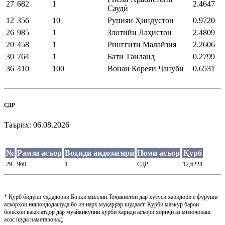
27
682
1
2.4647
Саудӣ
12
356
10
Рупияи Ҳиндустон
0.9720
26
985
1
Злотийи Лаҳистон
2.4809
20
458
1
Ринггити Малайзия
2.2606
30
764
1
Бати Таиланд
0.2799
36
410
100
Вонаи Кореяи Ҷанубӣ
0.6531
СДР
Таърих:
06.08.2026
№
Рамзи асъор
Воҳиди андозагирӣ
Номи асъор
Қурб
29
960
1
СДР
12,6228
* Қурб бидуни ӯҳдадории Бонки миллии Тоҷикистон дар хусуси харидорӣ ё фурӯши
асъорҳои нишондодашуда бо ин нарх муқаррар шудааст. Қурби мазкур барои
бонкҳои ваколатдор дар муайянкунии қурби хариди асъори хориҷӣ аз мизоҷонаш
асос шуда наметавонад.