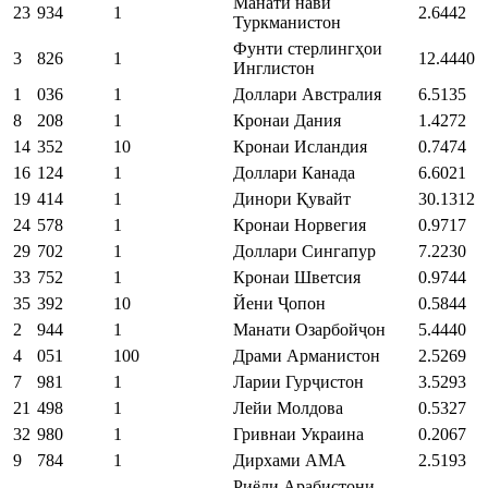
Манати нави
23
934
1
2.6442
Туркманистон
Фунти стерлингҳои
3
826
1
12.4440
Инглистон
1
036
1
Доллари Австралия
6.5135
8
208
1
Кронаи Дания
1.4272
14
352
10
Кронаи Исландия
0.7474
16
124
1
Доллари Канада
6.6021
19
414
1
Динори Қувайт
30.1312
24
578
1
Кронаи Норвегия
0.9717
29
702
1
Доллари Сингапур
7.2230
33
752
1
Кронаи Шветсия
0.9744
35
392
10
Йени Ҷопон
0.5844
2
944
1
Манати Озарбойҷон
5.4440
4
051
100
Драми Арманистон
2.5269
7
981
1
Ларии Гурҷистон
3.5293
21
498
1
Лейи Молдова
0.5327
32
980
1
Гривнаи Украина
0.2067
9
784
1
Дирхами АМА
2.5193
Риёли Арабистони