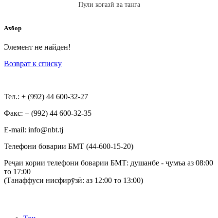
Пули коғазӣ ва танга
Ахбор
Элемент не найден!
Возврат к списку
Тел.: + (992) 44 600-32-27
Факс: + (992) 44 600-32-35
Е-mail: info@nbt.tj
Телефони боварии БМТ (44-600-15-20)
Реҷаи кории телефони боварии БМТ: душанбе - ҷумъа аз 08:00
то 17:00
(Танаффуси нисфирӯзӣ: аз 12:00 то 13:00)