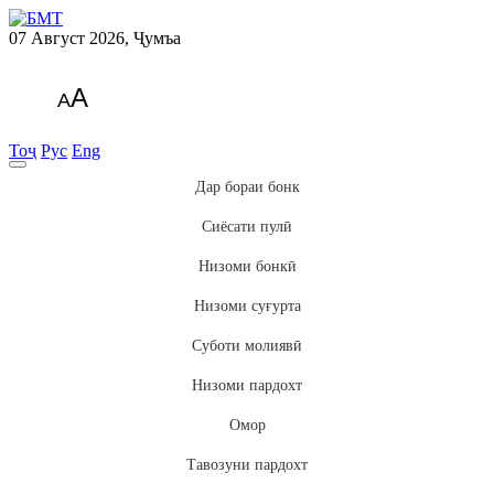
07 Август 2026, Ҷумъа
A
A
Тоҷ
Рус
Eng
Дар бораи бонк
Сиёсати пулӣ
Низоми бонкӣ
Низоми суғурта
Суботи молиявӣ
Низоми пардохт
Омор
Тавозуни пардохт