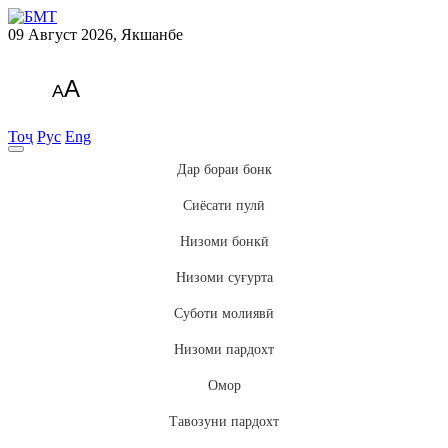
09 Август 2026, Якшанбе
A
A
Тоҷ
Рус
Eng
Дар бораи бонк
Сиёсати пулӣ
Низоми бонкӣ
Низоми суғурта
Суботи молиявӣ
Низоми пардохт
Омор
Тавозуни пардохт