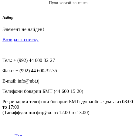
Пули коғазӣ ва танга
Ахбор
Элемент не найден!
Возврат к списку
Тел.: + (992) 44 600-32-27
Факс: + (992) 44 600-32-35
Е-mail: info@nbt.tj
Телефони боварии БМТ (44-600-15-20)
Реҷаи кории телефони боварии БМТ: душанбе - ҷумъа аз 08:00
то 17:00
(Танаффуси нисфирӯзӣ: аз 12:00 то 13:00)