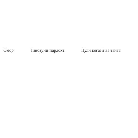
Омор
Тавозуни пардохт
Пули коғазӣ ва танга