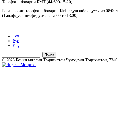
Телефони боварии БМТ (44-600-15-20)
Реҷаи кории телефони боварии БМТ: душанбе - ҷумъа аз 08:00 т
(Танаффуси нисфирӯзӣ: аз 12:00 то 13:00)
Тоҷ
Рус
Eng
Поиск
© 2026 Бонки миллии Тоҷикистон Ҷумҳурии Тоҷикистон, 734025