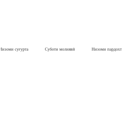
Низоми суғурта
Суботи молиявӣ
Низоми пардохт