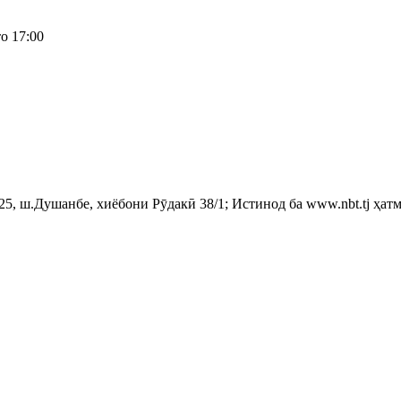
о 17:00
, ш.Душанбе, хиёбони Рӯдакӣ 38/1; Истинод ба www.nbt.tj ҳатм