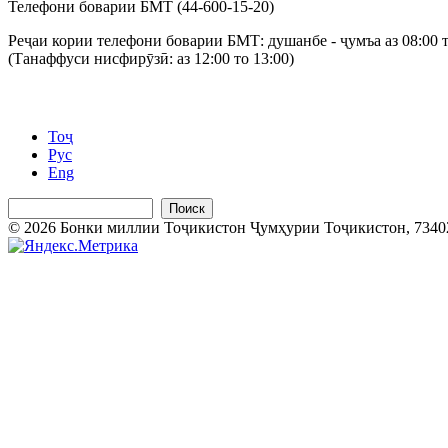
Телефони боварии БМТ (44-600-15-20)
Реҷаи кории телефони боварии БМТ: душанбе - ҷумъа аз 08:00 т
(Танаффуси нисфирӯзӣ: аз 12:00 то 13:00)
Тоҷ
Рус
Eng
Поиск
© 2026 Бонки миллии Тоҷикистон Ҷумҳурии Тоҷикистон, 734025