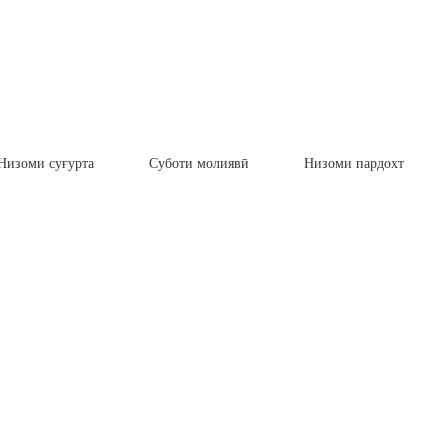
Низоми суғурта
Суботи молиявӣ
Низоми пардохт