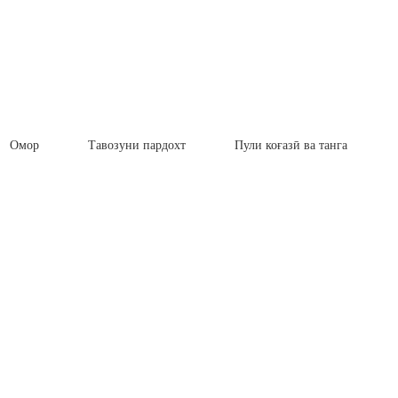
Омор
Тавозуни пардохт
Пули коғазӣ ва танга