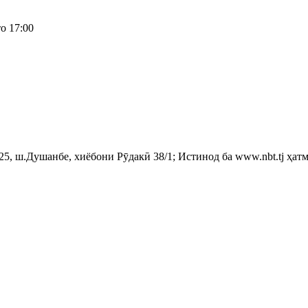
о 17:00
, ш.Душанбе, хиёбони Рӯдакӣ 38/1; Истинод ба www.nbt.tj ҳатм