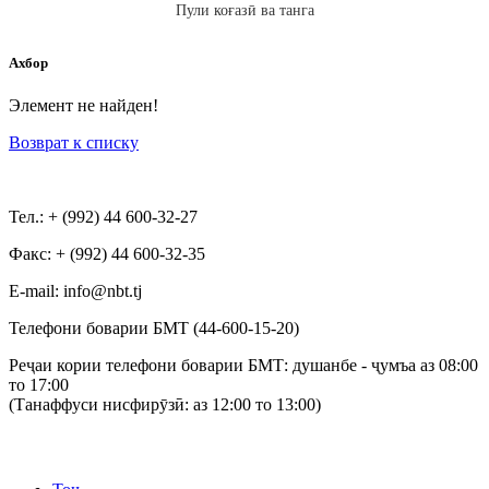
Пули коғазӣ ва танга
Ахбор
Элемент не найден!
Возврат к списку
Тел.: + (992) 44 600-32-27
Факс: + (992) 44 600-32-35
Е-mail: info@nbt.tj
Телефони боварии БМТ (44-600-15-20)
Реҷаи кории телефони боварии БМТ: душанбе - ҷумъа аз 08:00
то 17:00
(Танаффуси нисфирӯзӣ: аз 12:00 то 13:00)