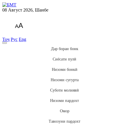
08 Август 2026, Шанбе
A
A
Тоҷ
Рус
Eng
Дар бораи бонк
Сиёсати пулӣ
Низоми бонкӣ
Низоми суғурта
Суботи молиявӣ
Низоми пардохт
Омор
Тавозуни пардохт