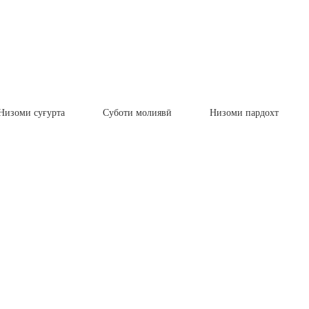
Низоми суғурта
Суботи молиявӣ
Низоми пардохт