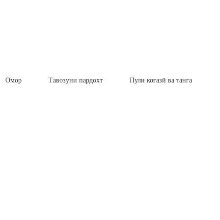
Омор
Тавозуни пардохт
Пули коғазӣ ва танга