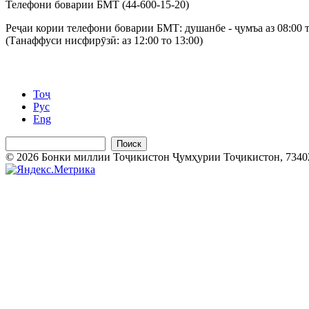
Телефони боварии БМТ (44-600-15-20)
Реҷаи кории телефони боварии БМТ: душанбе - ҷумъа аз 08:00 т
(Танаффуси нисфирӯзӣ: аз 12:00 то 13:00)
Тоҷ
Рус
Eng
Поиск
© 2026 Бонки миллии Тоҷикистон Ҷумҳурии Тоҷикистон, 734025