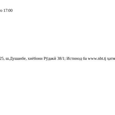
о 17:00
, ш.Душанбе, хиёбони Рӯдакӣ 38/1; Истинод ба www.nbt.tj ҳатм