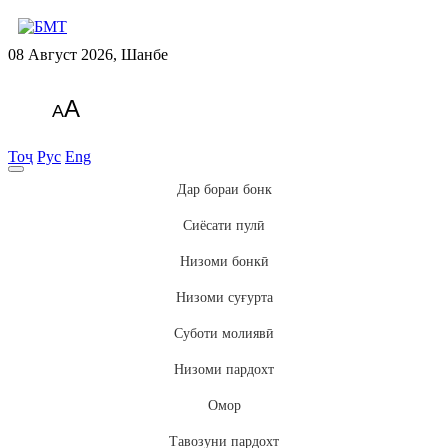
08 Август 2026, Шанбе
A
A
Тоҷ
Рус
Eng
Дар бораи бонк
Сиёсати пулӣ
Низоми бонкӣ
Низоми суғурта
Суботи молиявӣ
Низоми пардохт
Омор
Тавозуни пардохт