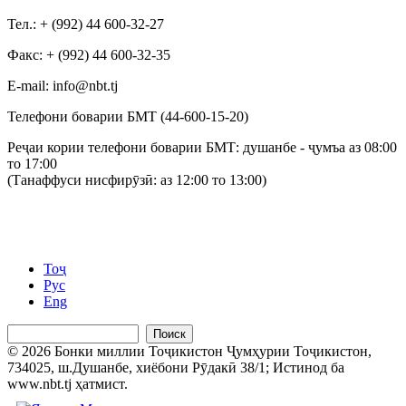
Тел.: + (992) 44 600-32-27
Факс: + (992) 44 600-32-35
Е-mail: info@nbt.tj
Телефони боварии БМТ (44-600-15-20)
Реҷаи кории телефони боварии БМТ: душанбе - ҷумъа аз 08:00
то 17:00
(Танаффуси нисфирӯзӣ: аз 12:00 то 13:00)
Тоҷ
Рус
Eng
Поиск
© 2026 Бонки миллии Тоҷикистон Ҷумҳурии Тоҷикистон,
734025, ш.Душанбе, хиёбони Рӯдакӣ 38/1; Истинод ба
www.nbt.tj ҳатмист.