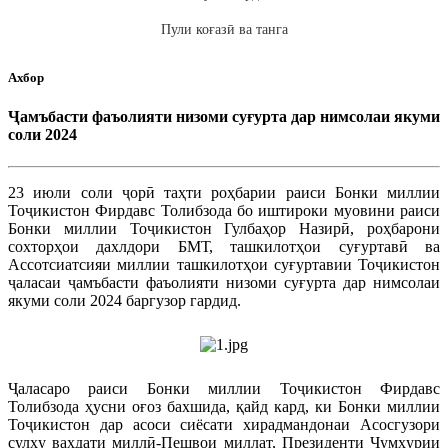
Пули коғазӣ ва танга
Ахбор
Ҷамъбасти фаъолияти низоми суғурта дар нимсолаи якуми
соли 2024
23 июли соли ҷорӣ таҳти роҳбарии раиси Бонки миллии
Тоҷикистон Фирдавс Толибзода бо иштироки муовини раиси
Бонки миллии Тоҷикистон Гулбаҳор Назирӣ, роҳбарони
сохторҳои дахлдори БМТ, ташкилотҳои суғуртавӣ ва
Ассотсиатсияи миллии ташкилотҳои суғуртавии Тоҷикистон
ҷаласаи ҷамъбасти фаъолияти низоми суғурта дар нимсолаи
якуми соли 2024 баргузор гардид.
Ҷаласаро раиси Бонки миллии Тоҷикистон Фирдавс
Толибзода ҳусни оғоз бахшида, қайд кард, ки Бонки миллии
Тоҷикистон дар асоси сиёсати хирадмандонаи Асосгузори
сулҳу ваҳдати миллӣ-Пешвои миллат, Президенти Ҷумҳурии