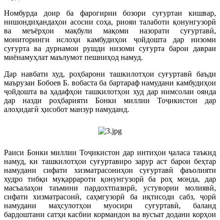
Номбурда доир ба фарогирии бозори суғуртаи кишвар,
нишондиҳандаҳои асосии соҳа, риояи талаботи қонунгузорӣ
ва меъёрҳои мақбули мақоми назорати суғуртавӣ,
мониторинги ислоҳи камбудиҳои ҷойдошта дар низоми
суғурта ва дурнамои рушди низоми суғурта барои давраи
миёнамуҳлат маълумот пешниҳод намуд.
Дар навбати худ, роҳбарони ташкилотҳои суғуртавӣ баъди
маърузаи Бобоев Б. вобаста ба бартараф намудани камбудиҳои
ҷойдошта ва ҳадафҳои ташкилотҳои худ дар нимсолаи оянда
дар назди роҳбарияти Бонки миллии Тоҷикистон дар
алоҳидагӣ ҳисобот манзур намуданд.
Раиси Бонки миллии Тоҷикистон дар интиҳои ҷаласа таъкид
намуд, ки ташкилотҳои суғуртавиро зарур аст барои беҳтар
намудани сифати хизматрасониҳои суғуртавӣ фаъолияти
худро тибқи муқаррароти қонунгузорӣ ба роҳ монда, дар
масъалаҳои таъмини пардохтпазирӣ, устувории молиявӣ,
сифати хизматрасонӣ, саҳмгузорӣ ба иқтисоди сабз, ҷорӣ
намудани маҳсулотҳои муосири суғуртавӣ, баланд
бардоштани сатҳи касбии кормандон ва вусъат додани корҳои