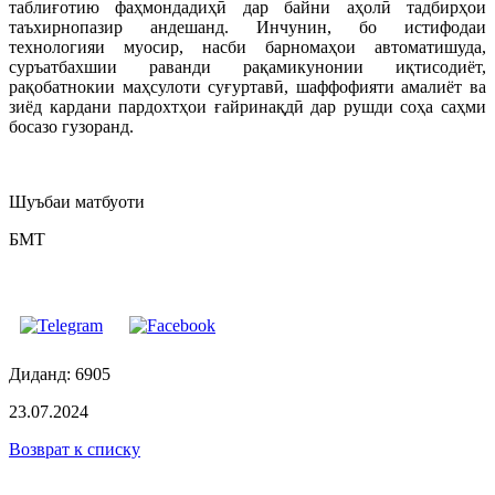
таблиғотию фаҳмондадиҳӣ дар байни аҳолӣ тадбирҳои
таъхирнопазир андешанд. Инчунин, бо истифодаи
технологияи муосир, насби барномаҳои автоматишуда,
суръатбахшии раванди рақамикунонии иқтисодиёт,
рақобатнокии маҳсулоти суғуртавӣ, шаффофияти амалиёт ва
зиёд кардани пардохтҳои ғайринақдӣ дар рушди соҳа саҳми
босазо гузоранд.
Шуъбаи матбуоти
БМТ
Диданд: 6905
23.07.2024
Возврат к списку