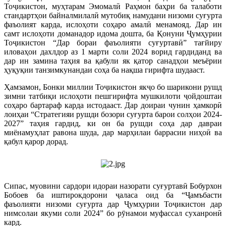
Тоҷикистон, муҳтарам Эмомалӣ Раҳмон баҳри ба талаботи
стандартҳои байналмилалӣ мутобиқ намудани низоми суғурта
фаъолият карда, ислоҳоти соҳаро амалӣ менамояд. Дар ин
самт ислоҳоти доманадор идома дошта, ба Қонуни Ҷумҳурии
Тоҷикистон “Дар бораи фаъолияти суғуртавӣ” тағйиру
иловаҳои дахлдор аз 1 марти соли 2024 ворид гардиданд ва
дар ин замина таҳия ва қабули як қатор санадҳои меъёрии
ҳуқуқии танзимкунандаи соҳа ба нақша гирифта шудааст.
Ҳамзамон, Бонки миллии Тоҷикистон якҷо бо шарикони рушд
зимни татбиқи ислоҳоти пешгирифта мушкилоти ҷойдоштаи
соҳаро бартараф карда истодааст. Дар доираи чунин ҳамкорӣ
лоиҳаи “Стратегияи рушди бозори суғурта барои солҳои 2024-
2027” таҳия гардид, ки он ба рушди соҳа дар давраи
миёнамуҳлат равона шуда, дар марҳилаи баррасии ниҳоӣ ва
қабул қарор дорад.
Сипас, муовини сардори идораи назорати суғуртавӣ Бобурхон
Бобоев ба иштирокдорони ҷаласа оид ба “Ҷамъбасти
фаъолияти низоми суғурта дар Ҷумҳурии Тоҷикистон дар
нимсолаи якуми соли 2024” бо рӯнамои муфассал суханронӣ
кард.