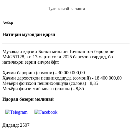
Пули коғазӣ ва танга
Ахбор
Натиҷаи музоядаи қарзӣ
Музоядаи қарзии Бонки миллии Тоҷикистон барориши
МФ251128, ки 13 марти соли 2025 баргузор гардид, бо
натиҷаҳои зерин анҷом ёфт:
Ҳаҷми барориш (сомонӣ) - 30 000 000,00
Ҳаҷми дархостҳои пешниҳодшуда (сомонӣ) - 18 400 000,00
Меъёри фоизҳои пешниҳодшуда (солона) - 8,85
Меъёри фоизи миёнавазн (солона) - 8,85
Идораи бозори молиявӣ
Диданд: 2507