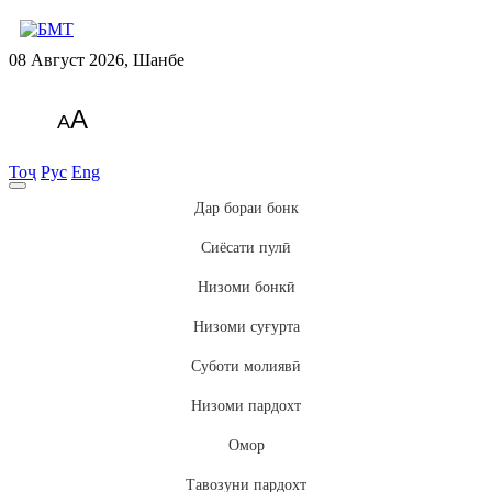
08 Август 2026, Шанбе
A
A
Тоҷ
Рус
Eng
Дар бораи бонк
Сиёсати пулӣ
Низоми бонкӣ
Низоми суғурта
Суботи молиявӣ
Низоми пардохт
Омор
Тавозуни пардохт