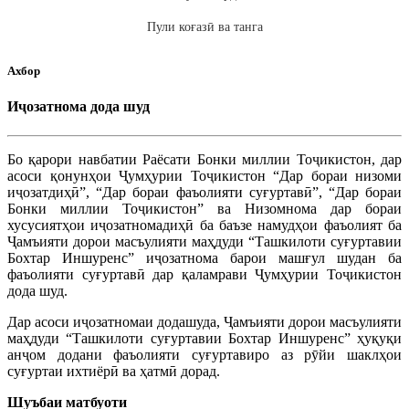
Пули коғазӣ ва танга
Ахбор
Иҷозатнома дода шуд
Бо қарори навбатии Раёсати Бонки миллии Тоҷикистон, дар
асоси қонунҳои Ҷумҳурии Тоҷикистон “Дар бораи низоми
иҷозатдиҳӣ”, “Дар бораи фаъолияти суғуртавӣ”, “Дар бораи
Бонки миллии Тоҷикистон” ва Низомнома дар бораи
хусусиятҳои иҷозатномадиҳӣ ба баъзе намудҳои фаъолият ба
Ҷамъияти дорои масъулияти маҳдуди “Ташкилоти суғуртавии
Бохтар Иншуренс” иҷозатнома барои машғул шудан ба
фаъолияти суғуртавӣ дар қаламрави Ҷумҳурии Тоҷикистон
дода шуд.
Дар асоси иҷозатномаи додашуда, Ҷамъияти дорои масъулияти
маҳдуди “Ташкилоти суғуртавии Бохтар Иншуренс” ҳуқуқи
анҷом додани фаъолияти суғуртавиро аз рӯйи шаклҳои
суғуртаи ихтиёрӣ ва ҳатмӣ дорад.
Шуъбаи матбуоти