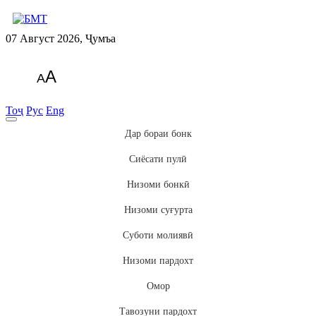
07 Август 2026, Ҷумъа
A
A
Тоҷ
Рус
Eng
Дар бораи бонк
Сиёсати пулӣ
Низоми бонкӣ
Низоми суғурта
Суботи молиявӣ
Низоми пардохт
Омор
Тавозуни пардохт