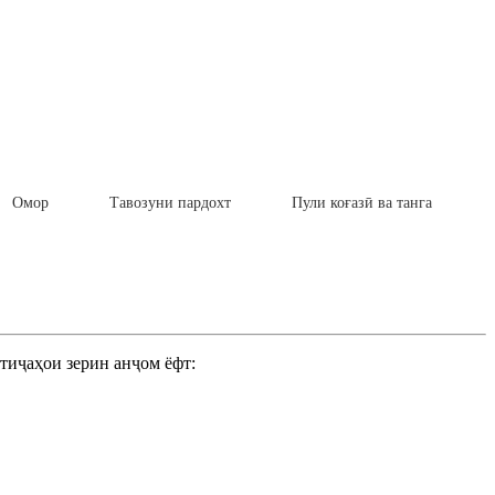
Омор
Тавозуни пардохт
Пули коғазӣ ва танга
тиҷаҳои зерин анҷом ёфт: