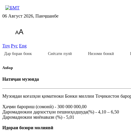
06 Август 2026, Панҷшанбе
A
A
Тоҷ
Рус
Eng
Дар бораи бонк
Сиёсати пулӣ
Низоми бонкӣ
Ахбор
Натиҷаи музояда
Музоядаи коғазҳои қиматноки Бонки миллии Тоҷикистон барори
Ҳаҷми барориш (сомонӣ) - 300 000 000,00
Даромаднокии дархостҳои пешниҳодшуда(%) - 4,10 – 6,50
Даромаднокии миёнавазн (%) - 5,01
Идораи бозори молиявӣ