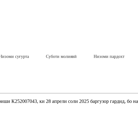
Низоми суғурта
Суботи молиявӣ
Низоми пардохт
ши К252007043, ки 28 апрели соли 2025 баргузор гардид, бо на