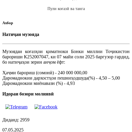
Пули коғазӣ ва танга
Ахбор
Натиҷаи музояда
Музоядаи коғазҳои қиматноки Бонки миллии Тоҷикистон
барориши К252007047, ки 07 майи соли 2025 баргузор гардид,
бо натиҷаҳои зерин анҷом ёфт:
Ҳаҷми барориш (сомонӣ) - 240 000 000,00
Даромаднокии дархостҳои пешниҳодшуда(%) - 4,50 – 5,00
Даромаднокии миёнавазн (%) - 4,93
Идораи бозори молиявӣ
Диданд: 2959
07.05.2025