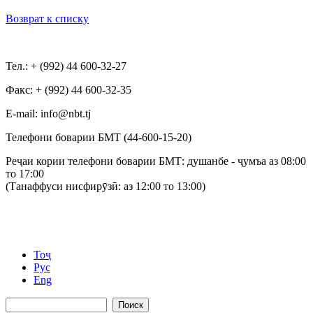
Возврат к списку
Тел.: + (992) 44 600-32-27
Факс: + (992) 44 600-32-35
Е-mail: info@nbt.tj
Телефони боварии БМТ (44-600-15-20)
Реҷаи кории телефони боварии БМТ: душанбе - ҷумъа аз 08:00
то 17:00
(Танаффуси нисфирӯзӣ: аз 12:00 то 13:00)
Тоҷ
Рус
Eng
Поиск