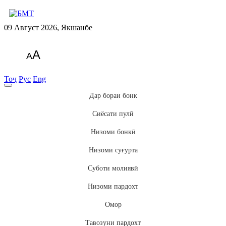
09 Август 2026, Якшанбе
A
A
Тоҷ
Рус
Eng
Дар бораи бонк
Сиёсати пулӣ
Низоми бонкӣ
Низоми суғурта
Суботи молиявӣ
Низоми пардохт
Омор
Тавозуни пардохт