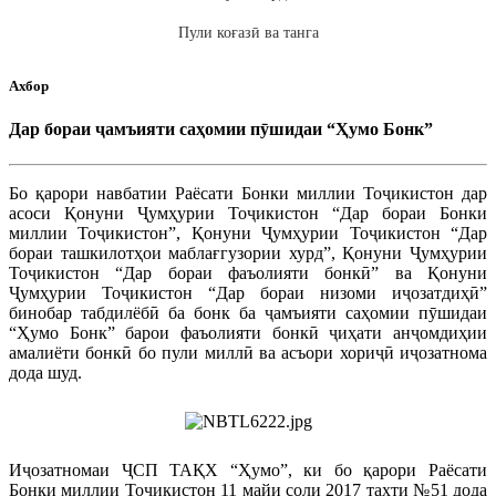
Пули коғазӣ ва танга
Ахбор
Дар бораи ҷамъияти саҳомии пӯшидаи “Ҳумо Бонк”
Бо қарори навбатии Раёсати Бонки миллии Тоҷикистон дар
асоси Қонуни Ҷумҳурии Тоҷикистон “Дар бораи Бонки
миллии Тоҷикистон”, Қонуни Ҷумҳурии Тоҷикистон “Дар
бораи ташкилотҳои маблағгузории хурд”, Қонуни Ҷумҳурии
Тоҷикистон “Дар бораи фаъолияти бонкӣ” ва Қонуни
Ҷумҳурии Тоҷикистон “Дар бораи низоми иҷозатдиҳӣ”
бинобар табдилёбӣ ба бонк ба ҷамъияти саҳомии пӯшидаи
“Ҳумо Бонк” барои фаъолияти бонкӣ ҷиҳати анҷомдиҳии
амалиёти бонкӣ бо пули миллӣ ва асъори хориҷӣ иҷозатнома
дода шуд.
Иҷозатномаи ҶСП ТАҚХ “Ҳумо”, ки бо қарори Раёсати
Бонки миллии Тоҷикистон 11 майи соли 2017 таҳти №51 дода