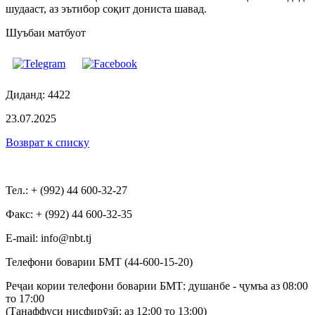
шудааст, аз эътибор соқит дониста шавад.
Шуъбаи матбуот
Диданд: 4422
23.07.2025
Возврат к списку
Тел.: + (992) 44 600-32-27
Факс: + (992) 44 600-32-35
Е-mail: info@nbt.tj
Телефони боварии БМТ (44-600-15-20)
Реҷаи кории телефони боварии БМТ: душанбе - ҷумъа аз 08:00
то 17:00
(Танаффуси нисфирӯзӣ: аз 12:00 то 13:00)