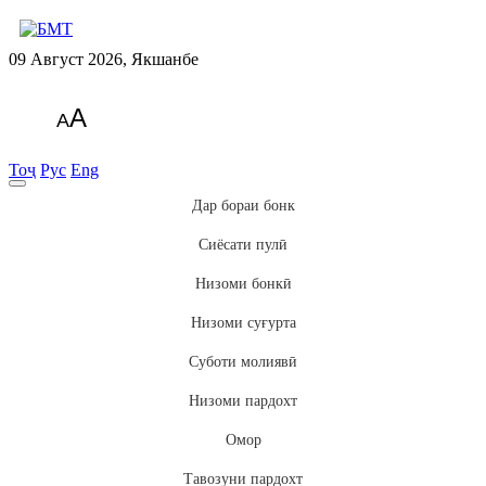
09 Август 2026, Якшанбе
A
A
Тоҷ
Рус
Eng
Дар бораи бонк
Сиёсати пулӣ
Низоми бонкӣ
Низоми суғурта
Суботи молиявӣ
Низоми пардохт
Омор
Тавозуни пардохт